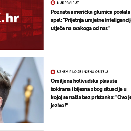
NIJE PRVI PUT
UKLJUČITE NOTIFIKACIJE
Poznata američka glumica poslala
apel: "Prijetnja umjetne inteligenci
utječe na svakoga od nas"
UZNEMIRILO JE I NJENU OBITELJ
Omiljena holivudska plavuša
šokirana i bijesna zbog situacije u
kojoj se našla bez pristanka: "Ovo j
jezivo!"