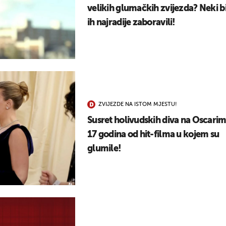
velikih glumačkih zvijezda? Neki b
ih najradije zaboravili!
ZVIJEZDE NA ISTOM MJESTU!
Susret holivudskih diva na Oscari
17 godina od hit-filma u kojem su
glumile!