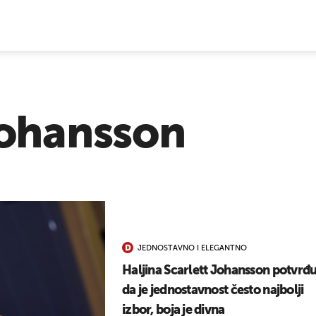
E VIJESTI
johansson
JEDNOSTAVNO I ELEGANTNO
Haljina Scarlett Johansson potvrđu
da je jednostavnost često najbolji
izbor, boja je divna