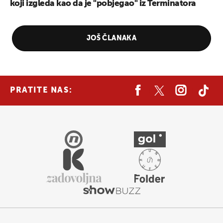
koji izgleda kao da je "pobjegao" iz Terminatora
JOŠ ČLANAKA
PRATITE NAS: