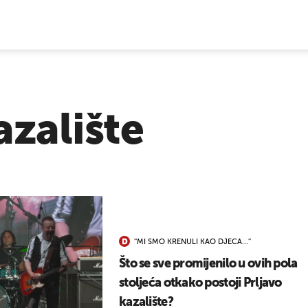
E VIJESTI
azalište
''MI SMO KRENULI KAO DJECA...''
Što se sve promijenilo u ovih pola
stoljeća otkako postoji Prljavo
kazalište?