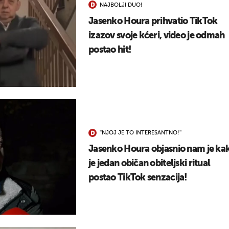
NAJBOLJI DUO!
UKLJUČITE NOTIFIKACIJE
Jasenko Houra prihvatio TikTok
izazov svoje kćeri, video je odmah
postao hit!
''NJOJ JE TO INTERESANTNO!''
Jasenko Houra objasnio nam je ka
je jedan običan obiteljski ritual
postao TikTok senzacija!