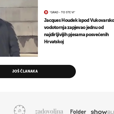
''GRAD - TO STE VI''
Jacques Houdek ispod Vukovarsk
vodotornja zapjevao jednu od
najdirljivijih pjesama posvećenih
Hrvatskoj
JOŠ ČLANAKA