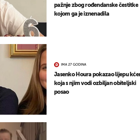
pažnje zbog rođendanske čestitke
kojom ga je iznenadila
IMA 27 GODINA
Jasenko Houra pokazao lijepu kćer
koja s njim vodi ozbiljan obiteljski
posao