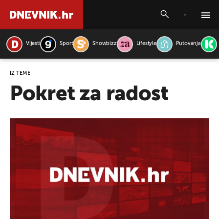
Vijesti
Sport
Showbizz
Lifestyle
Putovanja
PRETRAŽITE VIJESTI
IZ TEME
Pokret za radost