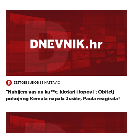
ŽESTOKI SUKOB SE NASTAVIO
"Nabijem vas na ku**c, klošari i lopovi": Obitelj
pokojnog Kemala napala Jusiće, Paula reagirala!
UKLJUČITE NOTIFIKACIJE