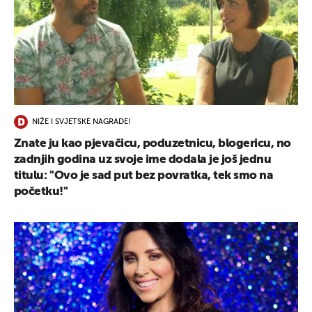
NIŽE I SVJETSKE NAGRADE!
Znate ju kao pjevačicu, poduzetnicu, blogericu, no
zadnjih godina uz svoje ime dodala je još jednu
titulu: ''Ovo je sad put bez povratka, tek smo na
početku!''