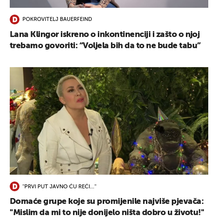
POKROVITELJ BAUERFEIND
Lana Klingor iskreno o inkontinenciji i zašto o njoj
trebamo govoriti: “Voljela bih da to ne bude tabu”
''PRVI PUT JAVNO ĆU REĆI...''
Domaće grupe koje su promijenile najviše pjevača:
''Mislim da mi to nije donijelo ništa dobro u životu!''