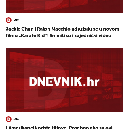
UKLJUČITE NOTIFIKACIJE
MIX
Jackie Chan i Ralph Macchio udružuju se u novom
filmu „Karate Kid“! Snimili su i zajednički video
MIX
I Amerikanci koriste titlove. Posebno ako su ovi