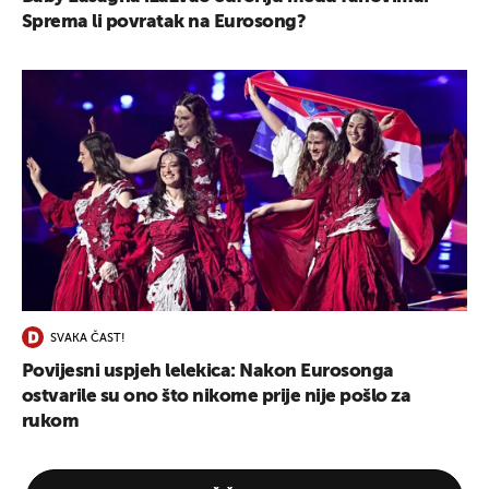
Sprema li povratak na Eurosong?
SVAKA ČAST!
Povijesni uspjeh lelekica: Nakon Eurosonga
ostvarile su ono što nikome prije nije pošlo za
rukom