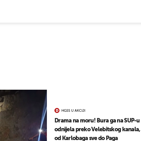
E VIJESTI
HGSS U AKCIJI
Drama na moru! Bura ga na SUP-u
odnijela preko Velebitskog kanala,
od Karlobaga sve do Paga