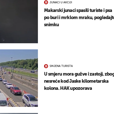
JUNACI U AKCIJI
UKLJUČITE NOTIFIKACIJE
Makarski junaci spasili turiste i psa
po buri i mrklom mraku, pogledajt
snimku
SMJENA TURISTA
U smjeru mora gužve i zastoji, zbo
nesreće kod Jaske kilometarska
kolona. HAK upozorava