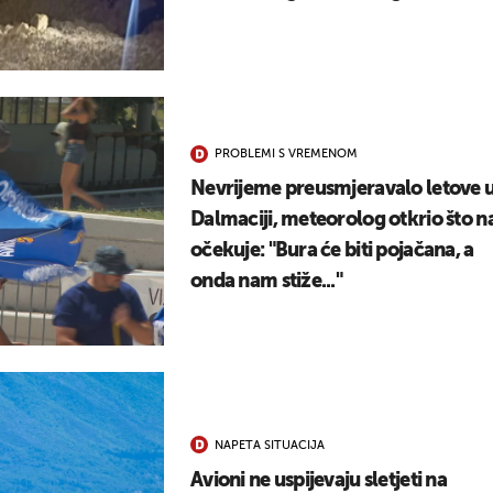
PROBLEMI S VREMENOM
Nevrijeme preusmjeravalo letove 
Dalmaciji, meteorolog otkrio što n
očekuje: "Bura će biti pojačana, a
onda nam stiže..."
NAPETA SITUACIJA
Avioni ne uspijevaju sletjeti na