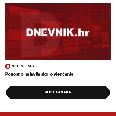
UKLJUČITE NOTIFIKACIJE
NIKAD SRETNIJA
Ponosno najavila skoro vjenčanje
JOŠ ČLANAKA