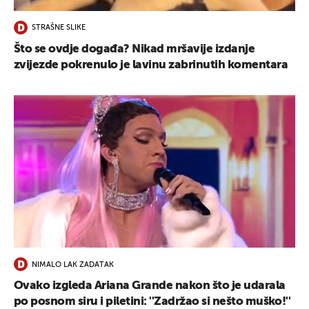
STRAŠNE SLIKE
Što se ovdje događa? Nikad mršavije izdanje
zvijezde pokrenulo je lavinu zabrinutih komentara
NIMALO LAK ZADATAK
Ovako izgleda Ariana Grande nakon što je udarala
po posnom siru i piletini: ''Zadržao si nešto muško!''