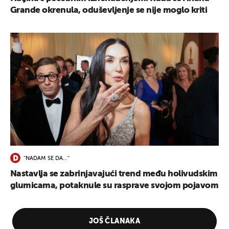
Grande okrenula, oduševljenje se nije moglo kriti
''NADAM SE DA...''
Nastavlja se zabrinjavajući trend među holivudskim
glumicama, potaknule su rasprave svojom pojavom
JOŠ ČLANAKA