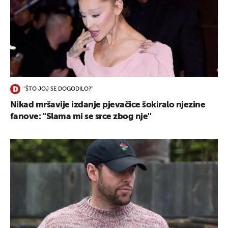
''ŠTO JOJ SE DOGODILO?''
Nikad mršavije izdanje pjevačice šokiralo njezine
fanove: ''Slama mi se srce zbog nje''