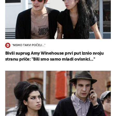
''NISMO TAKVI POČELI...''
Bivši suprug Amy Winehouse prvi put iznio svoju
stranu priče: "Bili smo samo mladi ovisnici...''