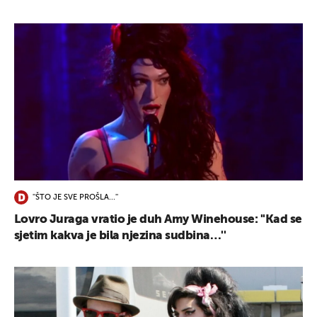
''ŠTO JE SVE PROŠLA...''
Lovro Juraga vratio je duh Amy Winehouse: ''Kad se
sjetim kakva je bila njezina sudbina…''