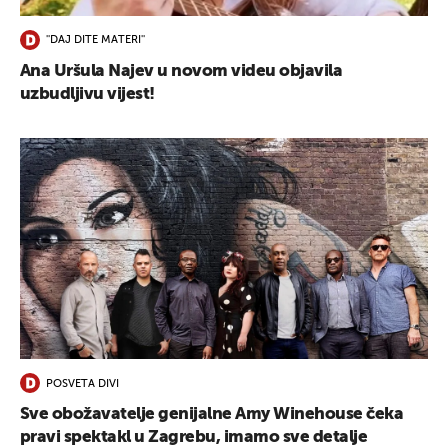
''DAJ DITE MATERI''
Ana Uršula Najev u novom videu objavila
uzbudljivu vijest!
POSVETA DIVI
Sve obožavatelje genijalne Amy Winehouse čeka
pravi spektakl u Zagrebu, imamo sve detalje