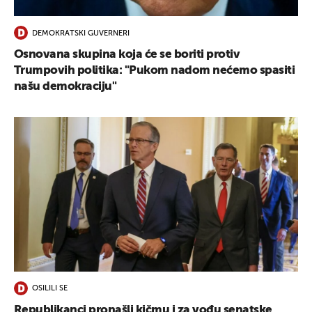
UKLJUČITE NOTIFIKACIJE
DEMOKRATSKI GUVERNERI
Osnovana skupina koja će se boriti protiv
Trumpovih politika: "Pukom nadom nećemo spasiti
našu demokraciju"
OSILILI SE
Republikanci pronašli kičmu i za vođu senatske