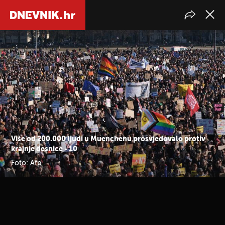
Više od 200.000 ljudi u Muenchenu prosvjedovalo protiv
krajnje desnice - 10
Foto: Afp