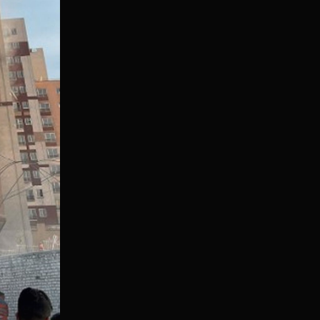
4
+
3
SALVE RAKETA
FOTO/VIDEO Iran krenuo u odmazdu: Pogledajte razornu
štetu u Tel Avivu, zarobljene traže pod ruševinama