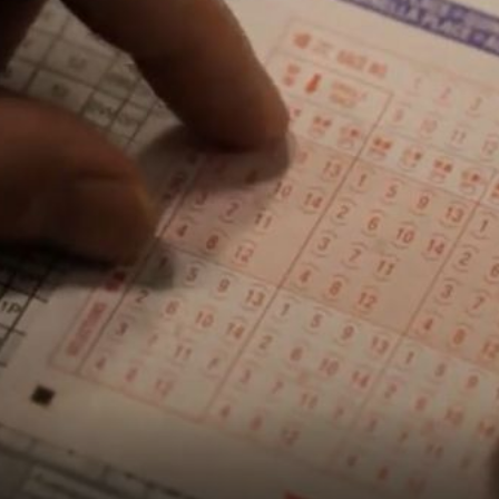
+
PROVJERENO DONOSI
 hit:
Udomiteljica Mara odgojila je više od 40 djece: "Svak
njih odnijelo je dio mojeg srca"