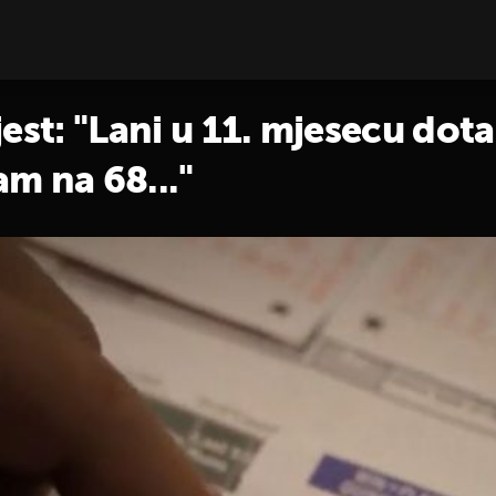
jest: "Lani u 11. mjesecu do
m na 68..."