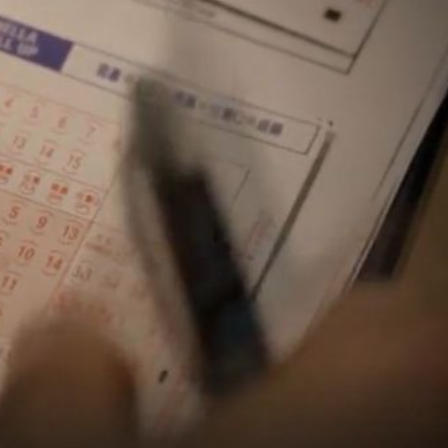
1
+
2
DONOSI PROVJERENO
o od
Policija ga zbog lažnih prijava prati kamo god da ode: "To
je zastrašujuće, stječemo dojam da ga se uhodi"