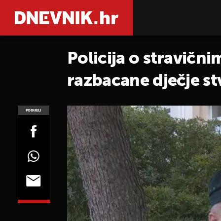
Policija o stravični
razbacane dječje stva
kolica"
PODIJELI
POGLEDAJ