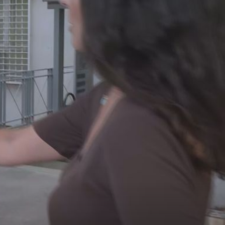
SNIMKE IZ ZRAKA
FOTO/VIDEO Apokaliptični prizori s Dunava: Zbog
ekstremno niskog vodostaja brodovi ostali nasukani