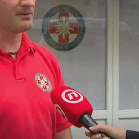
+
SPAŠENO 30 LJUDI
itelji koja
FOTO Detalji velike akcije spašavanja na Savi: "Sve
upućuje na jednu stvar"
 TV