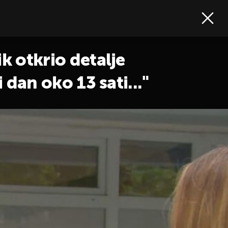
k otkrio detalje
 dan oko 13 sati..."