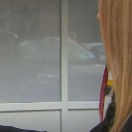
19
+
1
ZAHTJEVAN PROTIVNIK
FOTO Mladi par zapeo na planini, morali ih spašavati:
"Dok je Hrvatska igrala svoju utakmicu, mi smo igrali
jednu drugu"