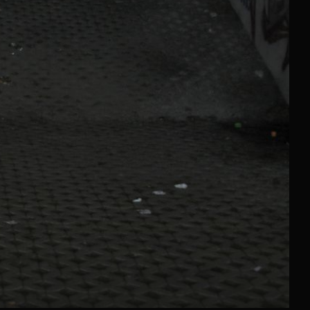
+
3
VOZILO SLETJELO S CESTE
UZNEMIRUJUĆE Strašni prizori nesreće u Zagrebu: Auto
se prepolovio, jedna osoba poginula