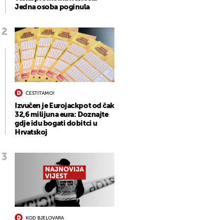
Jedna osoba poginula
ČESTITAMO!
Izvučen je Eurojackpot od čak
32,6 milijuna eura: Doznajte
gdje idu bogati dobitci u
Hrvatskoj
KOD BJELOVARA