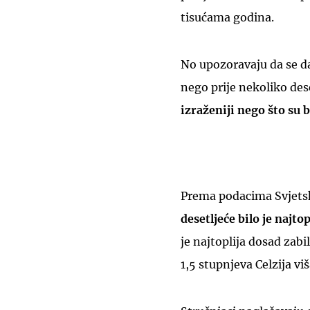
tisućama godina.
No upozoravaju da se dan
nego prije nekoliko des
izraženiji nego što su b
Prema podacima Svjets
desetljeće bilo je najto
je najtoplija dosad zab
1,5 stupnjeva Celzija v