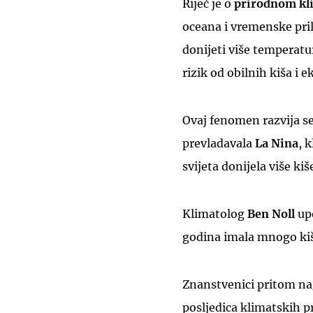
Riječ je o
prirodnom k
oceana i vremenske pril
donijeti više temperat
rizik od obilnih kiša i
Ovaj fenomen razvija s
prevladavala
La Nina
, 
svijeta donijela više ki
Klimatolog
Ben Noll
up
godina imala mnogo kiš
Znanstvenici pritom na
posljedica klimatskih p