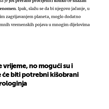
da je
još prerano procijeniti koliko će snažan
 fenomen
. Ipak, slažu se da bi njegovo jačanje, u
nim zagrijavanjem planeta, moglo dodatno
remnih vremenskih pojava u mnogim dijelovima
e vrijeme, no mogući su i
 će biti potrebni kišobrani
rologinja