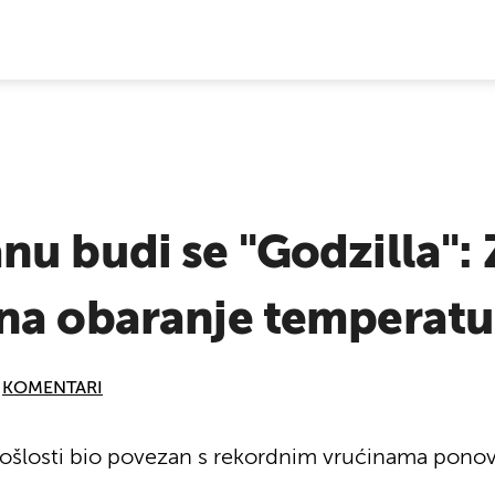
E VIJESTI
u budi se "Godzilla": 
na obaranje temperatu
KOMENTARI
prošlosti bio povezan s rekordnim vrućinama pono