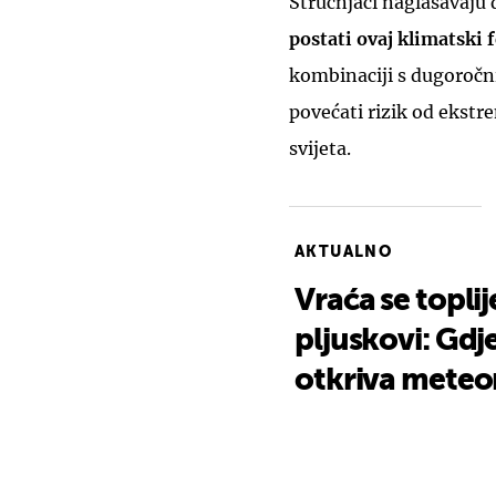
Stručnjaci naglašavaju 
postati ovaj klimatski
kombinaciji s dugoroč
povećati rizik od ekst
svijeta.
AKTUALNO
Vraća se toplij
pljuskovi: Gdje
otkriva meteo