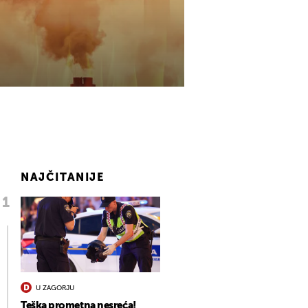
NAJČITANIJE
U ZAGORJU
Teška prometna nesreća!