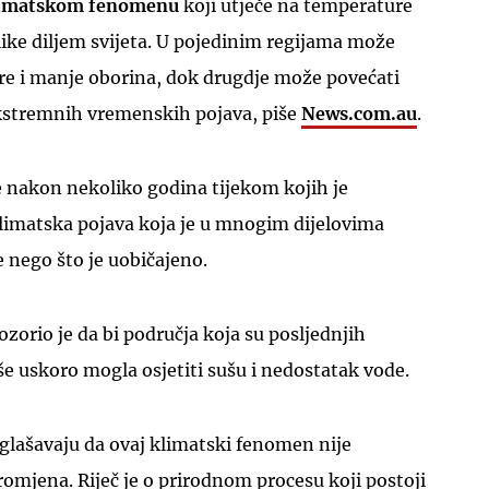
limatskom fenomenu
koji utječe na temperature
ike diljem svijeta. U pojedinim regijama može
ure i manje oborina, dok drugdje može povećati
 ekstremnih vremenskih pojava, piše
News.com.au
.
UKLJUČITE NOTIFIKACIJE
e nakon nekoliko godina tijekom kojih je
klimatska pojava koja je u mnogim dijelovima
še nego što je uobičajeno.
ozorio je da bi područja koja su posljednjih
e uskoro mogla osjetiti sušu i nedostatak vode.
glašavaju da ovaj klimatski fenomen nije
romjena. Riječ je o prirodnom procesu koji postoji