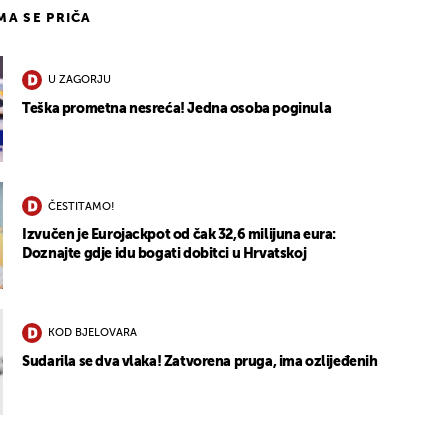
IMA SE PRIČA
U ZAGORJU
Teška prometna nesreća! Jedna osoba poginula
ČESTITAMO!
Izvučen je Eurojackpot od čak 32,6 milijuna eura:
Doznajte gdje idu bogati dobitci u Hrvatskoj
KOD BJELOVARA
Sudarila se dva vlaka! Zatvorena pruga, ima ozlijeđenih