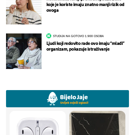
koje je koriste imaju znatno manji rizik od
ovoga
STUDIJA NA GOTOVO 1.900 OSOBA
Ljudi koji redovito rade ovo imaju “mlađi”
organizam, pokazuje istraživanje