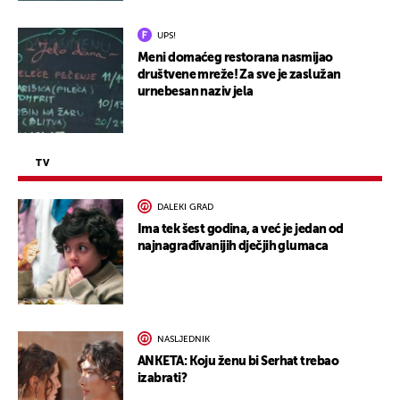
UPS!
Meni domaćeg restorana nasmijao
društvene mreže! Za sve je zaslužan
urnebesan naziv jela
TV
DALEKI GRAD
Ima tek šest godina, a već je jedan od
najnagrađivanijih dječjih glumaca
NASLJEDNIK
ANKETA: Koju ženu bi Serhat trebao
izabrati?