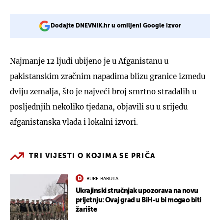
Dodajte DNEVNIK.hr u omiljeni Google izvor
Najmanje 12 ljudi ubijeno je u Afganistanu u
pakistanskim zračnim napadima blizu granice između
dviju zemalja, što je najveći broj smrtno stradalih u
posljednjih nekoliko tjedana, objavili su u srijedu
afganistanska vlada i lokalni izvori.
TRI VIJESTI O KOJIMA SE PRIČA
BURE BARUTA
Ukrajinski stručnjak upozorava na novu
prijetnju: Ovaj grad u BiH-u bi mogao biti
žarište