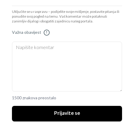
Uključite se u raspravu – podijelite svoje mišljenje, postavite pitanja ili
ponudite svoj pogled na temu. Vaš komentar može potaknuti
zanimljiv dijalog i obogatiti zajednicu našeg portala.
Važna obavijest
!
1500 znakova preostalo
Prijavite se