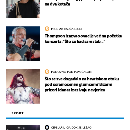
na dva kotača
PRED 20 TISUĆA LJUDI
Thompson izazvao ovacije već na početku
koncerta: "Što ću kad sam slab..."
PONOVNO POD POVEĆALOM
Što se sve događalo na hrvatskom otoku
pod osramoćenim glumcem? Bizarni
prizori i danas izazivaju nevjericu
SPORT
CIPELARILI GA DOK JE LEŽAO