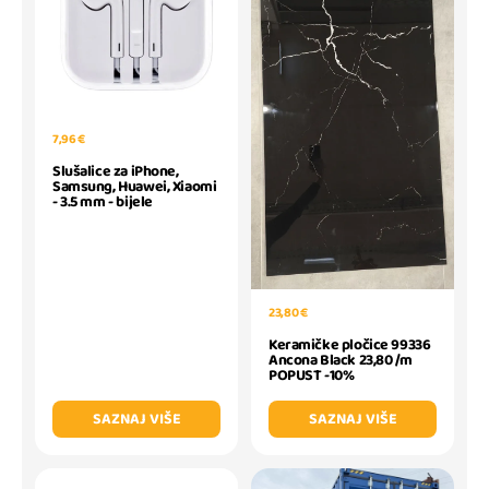
7,96 €
Slušalice za iPhone,
Samsung, Huawei, Xiaomi
- 3.5 mm - bijele
23,80 €
Keramičke pločice 99336
Ancona Black 23,80 /m
POPUST -10%
SAZNAJ VIŠE
SAZNAJ VIŠE