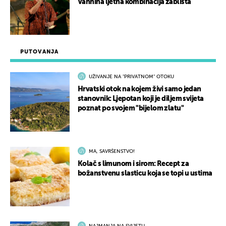
Vannina ljetna kombinacija zablista
PUTOVANJA
UŽIVANJE NA "PRIVATNOM" OTOKU
Hrvatski otok na kojem živi samo jedan
stanovnik: Ljepotan koji je diljem svijeta
poznat po svojem "bijelom zlatu"
MA, SAVRŠENSTVO!
Kolač s limunom i sirom: Recept za
božanstvenu slasticu koja se topi u ustima