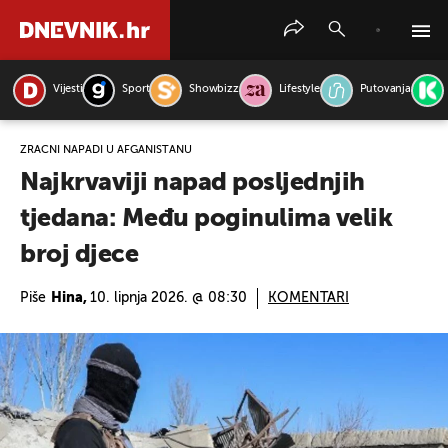
Vijesti
Sport
Showbizz
Lifestyle
Putovanja
PRETRAŽITE VIJESTI
ZRAČNI NAPADI U AFGANISTANU
Najkrvaviji napad posljednjih
tjedana: Među poginulima velik
broj djece
Piše
Hina,
10. lipnja 2026. @ 08:30
KOMENTARI