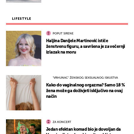
LIFESTYLE
POPUT SIRENE
Haljina Danijele Martinović ističe
ženstvenu figuru, a savršena je za večernji
izlazak na moru
"VRHUNAC" ŽENSKOG SEKSUALNOG ISKUSTVA
Kako do vaginalnog orgazma? Samo 18 %
žena može ga doživjeti isključivo na ovaj
način
ZA KONCERT
Jedan efektan komad bio je dovoljan da