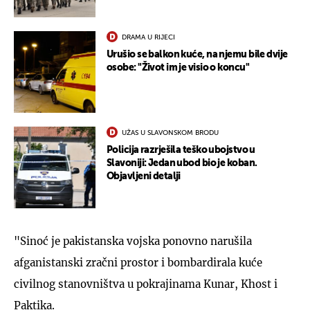
DRAMA U RIJECI
Urušio se balkon kuće, na njemu bile dvije
osobe: "Život im je visio o koncu"
UŽAS U SLAVONSKOM BRODU
Policija razrješila teško ubojstvo u
Slavoniji: Jedan ubod bio je koban.
Objavljeni detalji
"Sinoć je pakistanska vojska ponovno narušila
afganistanski zračni prostor i bombardirala kuće
civilnog stanovništva u pokrajinama Kunar, Khost i
Paktika.