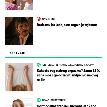
NASLJEDNIK
Rade mu iza leđa, a on toga nije svjestan
ZDRAVLJE
"VRHUNAC" ŽENSKOG SEKSUALNOG ISKUSTVA
Kako do vaginalnog orgazma? Samo 18 %
žena može ga doživjeti isključivo na ovaj
način
NOVO ISTRAŽIVANJE
Hormonska terapija u menopauzi: Žene