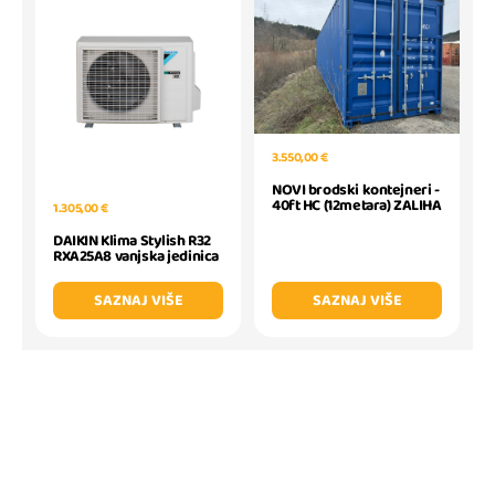
3.550,00 €
NOVI brodski kontejneri -
40ft HC (12metara) ZALIHA
1.305,00 €
DAIKIN Klima Stylish R32
RXA25A8 vanjska jedinica
SAZNAJ VIŠE
SAZNAJ VIŠE