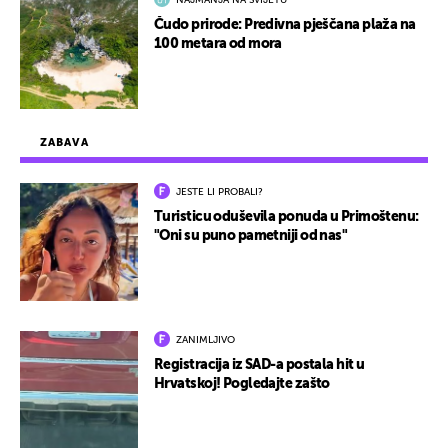
NAJMANJA NA SVIJETU
Čudo prirode: Predivna pješčana plaža na
100 metara od mora
ZABAVA
JESTE LI PROBALI?
Turisticu oduševila ponuda u Primoštenu:
"Oni su puno pametniji od nas"
ZANIMLJIVO
Registracija iz SAD-a postala hit u
Hrvatskoj! Pogledajte zašto