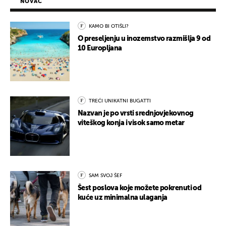
NOVAC
KAMO BI OTIŠLI?
O preseljenju u inozemstvo razmišlja 9 od
10 Europljana
TREĆI UNIKATNI BUGATTI
Nazvan je po vrsti srednjovjekovnog
viteškog konja i visok samo metar
SAM SVOJ ŠEF
Šest poslova koje možete pokrenuti od
kuće uz minimalna ulaganja