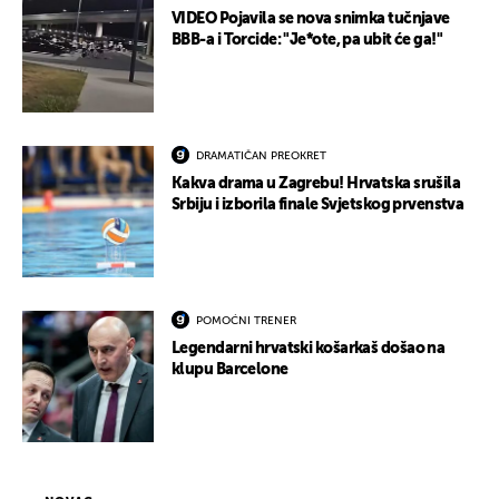
VIDEO Pojavila se nova snimka tučnjave
BBB-a i Torcide: "Je*ote, pa ubit će ga!"
DRAMATIČAN PREOKRET
Kakva drama u Zagrebu! Hrvatska srušila
Srbiju i izborila finale Svjetskog prvenstva
POMOĆNI TRENER
Legendarni hrvatski košarkaš došao na
klupu Barcelone