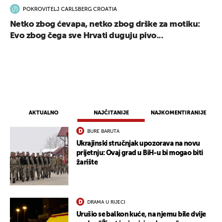
POKROVITELJ CARLSBERG CROATIA
Netko zbog ćevapa, netko zbog drške za motiku:
Evo zbog čega sve Hrvati duguju pivo...
AKTUALNO
NAJČITANIJE
NAJKOMENTIRANIJE
BURE BARUTA
Ukrajinski stručnjak upozorava na novu
prijetnju: Ovaj grad u BiH-u bi mogao biti
žarište
DRAMA U RIJECI
Urušio se balkon kuće, na njemu bile dvije