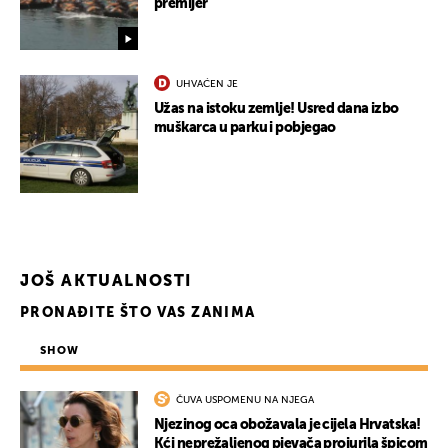
premijer
UHVAĆEN JE
Užas na istoku zemlje! Usred dana izbo
muškarca u parku i pobjegao
JOŠ AKTUALNOSTI
PRONAĐITE ŠTO VAS ZANIMA
SHOW
ČUVA USPOMENU NA NJEGA
Njezinog oca obožavala je cijela Hrvatska!
Kći neprežaljenog pjevača projurila špicom