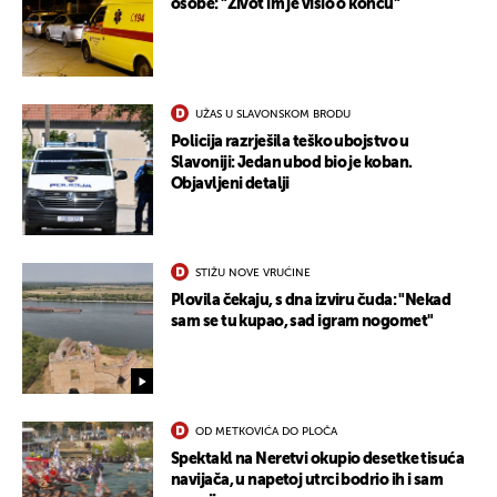
osobe: "Život im je visio o koncu"
UŽAS U SLAVONSKOM BRODU
Policija razrješila teško ubojstvo u
Slavoniji: Jedan ubod bio je koban.
Objavljeni detalji
UKLJUČITE NOTIFIKACIJE
STIŽU NOVE VRUĆINE
Plovila čekaju, s dna izviru čuda: "Nekad
sam se tu kupao, sad igram nogomet"
OD METKOVIĆA DO PLOČA
Spektakl na Neretvi okupio desetke tisuća
navijača, u napetoj utrci bodrio ih i sam