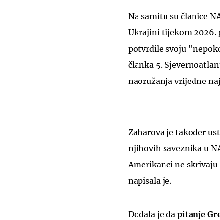
Na samitu su članice N
Ukrajini tijekom 2026. 
potvrdile svoju "nepoko
članka 5. Sjevernoatla
naoružanja vrijedne naj
Zaharova je također ust
njihovih saveznika u N
Amerikanci ne skrivaju
napisala je.
Dodala je da
pitanje Gr