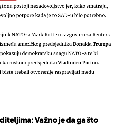
tonu postoji nezadovoljstvo jer, kako smatraju,
dovoljno potpore kada je to SAD-u bilo potrebno.
 tajnik NATO-a Mark Rutte u razgovoru za Reuters
e između američkog predsjednika
Donalda Trumpa
za pokazuju demokratsku snagu NATO-a te bi
pouka ruskom predsjedniku
Vladimiru Putinu.
i biste trebali otvorenije raspravljati među
.
iteljima: Važno je da ga što