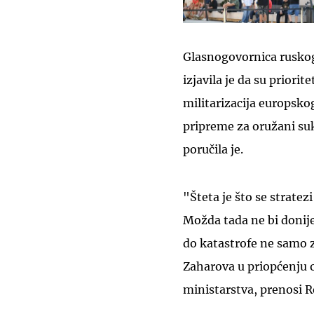
Glasnogovornica ruskog
izjavila je da su priori
militarizacija europsk
pripreme za oružani su
poručila je.
"Šteta je što se stratez
Možda tada ne bi donij
do katastrofe ne samo za
Zaharova u priopćenju 
ministarstva, prenosi R