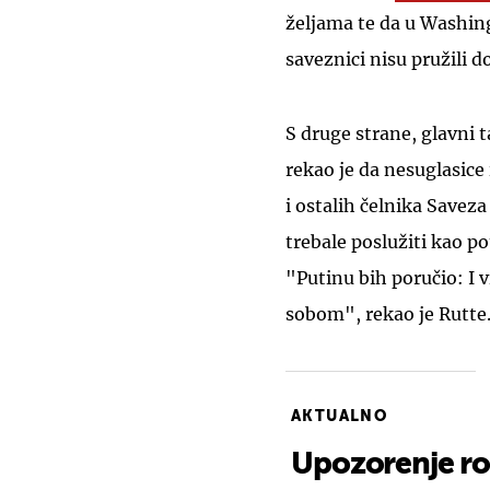
željama te da u Washing
saveznici nisu pružili 
S druge strane, glavni
rekao je da nesuglasic
i ostalih čelnika Save
trebale poslužiti kao 
"Putinu bih poručio: I v
sobom", rekao je Rutte
AKTUALNO
Upozorenje rod