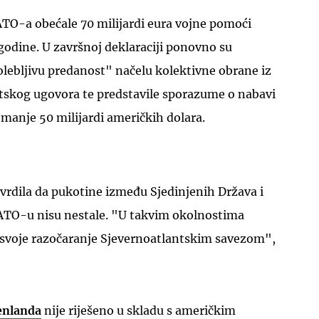
ATO-a obećale 70 milijardi eura vojne pomoći
godine. U završnoj deklaraciji ponovno su
lebljivu predanost" načelu kolektivne obrane iz
ntskog ugovora te predstavile sporazume o nabavi
manje 50 milijardi američkih dolara.
UKLJUČITE NOTIFIKACIJE
vrdila da pukotine između Sjedinjenih Država i
ATO-u nisu nestale. "U takvim okolnostima
 svoje razočaranje Sjevernoatlantskim savezom",
enlanda
nije riješeno u skladu s američkim