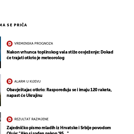
IMA SE PRIČA
VREMENSKA PROGNOZA
Nakon vrhunca toplinskog vala stiže osvježenje: Dokad
će trajati otkrio je meteorolog
ALARM U KIJEVU
Obavještajac otkrio: Raspoređuju se i imaju 120 raketa,
napast će Ukrajinu
REZULTAT RAZMJENE
Zajedničko pismo mladih iz Hrvatske i Srbije povodom
Oluje: "Ako si rođen nakon '95..."