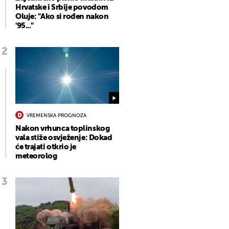
Hrvatske i Srbije povodom
Oluje: "Ako si rođen nakon
'95..."
VREMENSKA PROGNOZA
Nakon vrhunca toplinskog
vala stiže osvježenje: Dokad
će trajati otkrio je
meteorolog