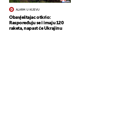
ALARM U KIJEVU
Obavještajac otkrio:
Raspoređuju se i imaju 120
raketa, napast će Ukrajinu