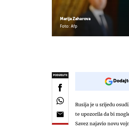
Marija Zaharova
Foto: Afp
PODIJELITE
Dodajt
Rusija je u srijedu osu
te upozorila da bi mogl
Savez najavio novu voj