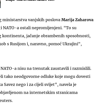
 ministarstva vanjskih poslova
Marija Zaharova
teti NATO-a ostali nepromijenjeni. "To su
og kontinenta, jačanje obrambenih sposobnosti,
kob s Rusijom i, naravno, pomoć Ukrajini",
i NATO-a nisu na trenutak zaustavili i razmislili.
eli tako neodgovorne odluke koje mogu dovesti
 Savez nego i za cijeli svijet", navela je
objavljenom na internetskim stranicama
euters.