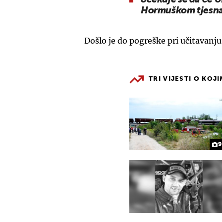
Hormuškom tjesn
Došlo je do pogreške pri učitavanj
TRI VIJESTI O KOJ
9