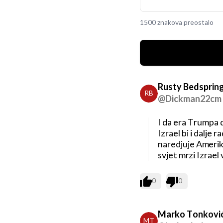
1500 znakova preostalo
Rusty Bedsprin
RB
@Dickman22cm
I da era Trumpa d
Izrael bi i dalje r
naredjuje Amerika
svjet mrzi Izrael
0
0
Marko Tonkovi
MT