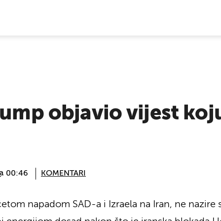
E VIJESTI
rump objavio vijest koj
 @ 00:46
KOMENTARI
etom napadom SAD-a i Izraela na Iran, ne nazire se