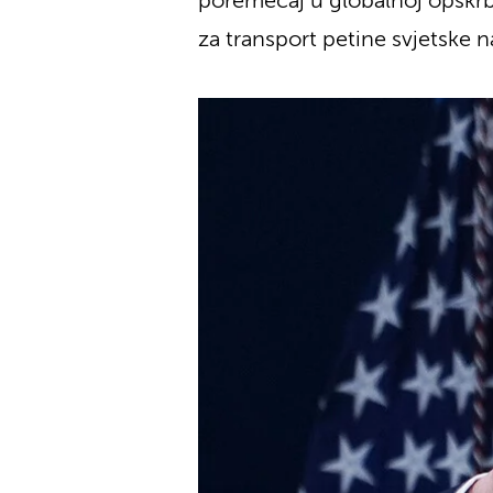
poremećaj u globalnoj opskrb
za transport petine svjetske na