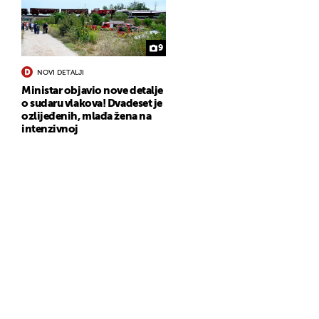
9
NOVI DETALJI
Ministar objavio nove detalje
o sudaru vlakova! Dvadeset je
ozlijeđenih, mlađa žena na
intenzivnoj