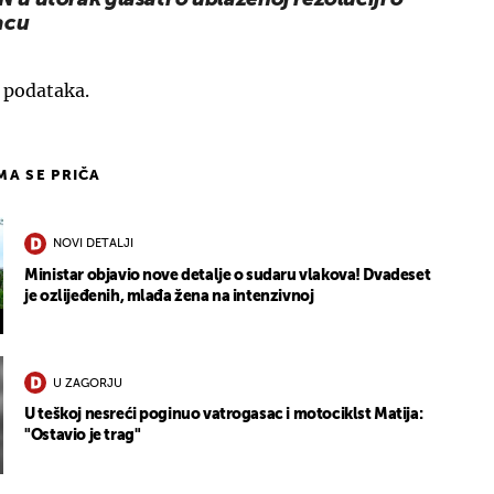
acu
u podataka.
IMA SE PRIČA
NOVI DETALJI
Ministar objavio nove detalje o sudaru vlakova! Dvadeset
je ozlijeđenih, mlađa žena na intenzivnoj
U ZAGORJU
U teškoj nesreći poginuo vatrogasac i motociklst Matija:
"Ostavio je trag"