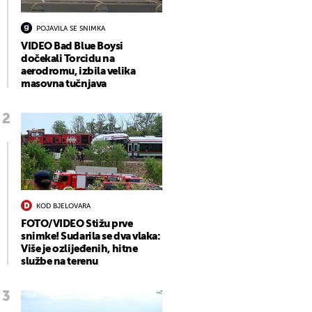
POJAVILA SE SNIMKA
VIDEO Bad Blue Boysi
dočekali Torcidu na
aerodromu, izbila velika
masovna tučnjava
KOD BJELOVARA
FOTO/VIDEO Stižu prve
snimke! Sudarila se dva vlaka:
Više je ozlijeđenih, hitne
službe na terenu