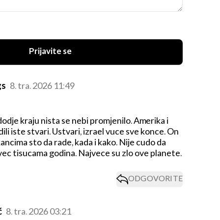
Prijavite se
gs
8. tra. 2026 11:49
odje kraju nista se nebi promjenilo. Amerika i
adili iste stvari. Ustvari, izrael vuce sve konce. On
ncima sto da rade, kada i kako. Nije cudo da
 vec tisucama godina. Najvece su zlo ove planete.
ODGOVORITE
ć
8. tra. 2026 03:21