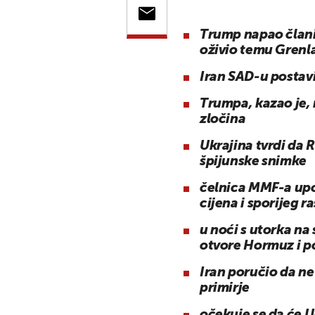
Trump napao člani
oživio temu Grenl
Iran SAD-u postav
Trumpa, kazao je,
zločina
Ukrajina tvrdi da 
špijunske snimke
čelnica MMF-a upoz
cijena i sporijeg r
u noći s utorka na
otvore Hormuz i p
Iran poručio da n
primirje
očekuje se da će U