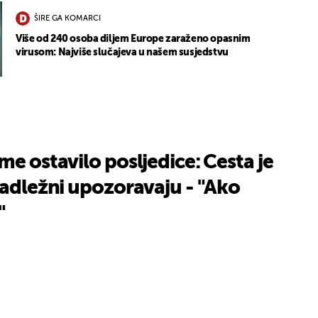
ŠIRE GA KOMARCI
Više od 240 osoba diljem Europe zaraženo opasnim
virusom: Najviše slučajeva u našem susjedstvu
UKLJUČITE NOTIFIKACIJE
me ostavilo posljedice: Cesta je
nadležni upozoravaju - "Ako
"