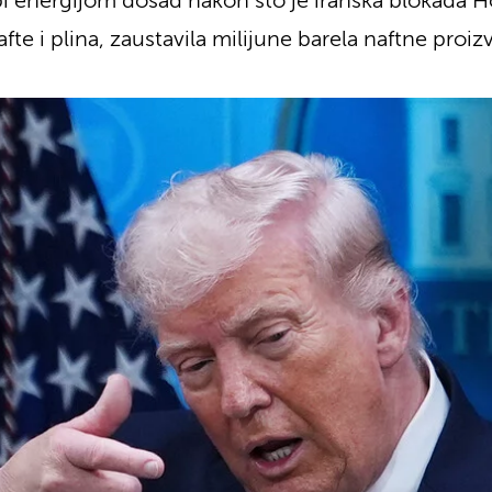
i energijom dosad nakon što je iranska blokada 
fte i plina, zaustavila milijune barela naftne proiz