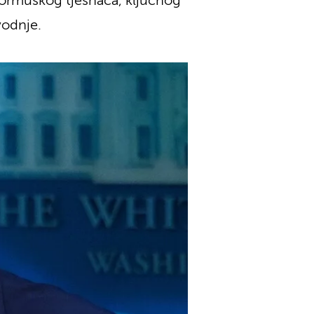
Hormuškog tjesnaca, ključnog
vodnje.