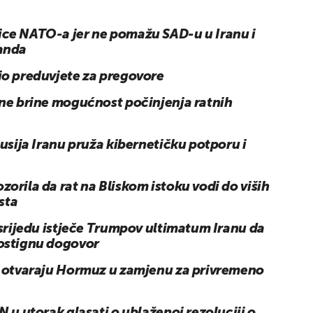
ce NATO-a jer ne pomažu SAD-u u Iranu i
anda
io preduvjete za pregovore
 ne brine mogućnost počinjenja ratnih
Rusija Iranu pruža kibernetičku potporu i
orila da rat na Bliskom istoku vodi do viših
asta
 srijedu istječe Trumpov ultimatum Iranu da
ostignu dogovor
e otvaraju Hormuz u zamjenu za privremeno
N u utorak glasati o ublaženoj rezoluciji o