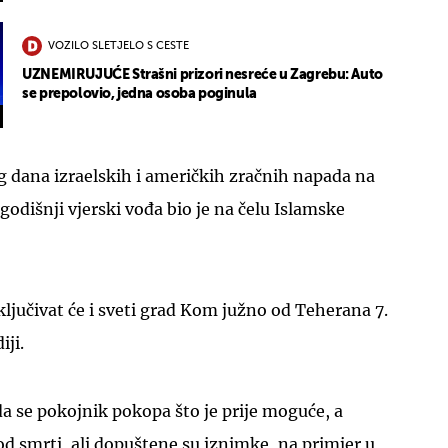
VOZILO SLETJELO S CESTE
UZNEMIRUJUĆE Strašni prizori nesreće u Zagrebu: Auto
se prepolovio, jedna osoba poginula
g dana izraelskih i američkih zračnih napada na
-godišnji vjerski vođa bio je na čelu Islamske
jučivat će i sveti grad Kom južno od Teherana 7.
iji.
a se pokojnik pokopa što je prije moguće, a
od smrti, ali dopuštene su iznimke, na primjer u