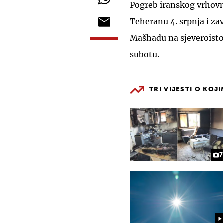
Pogreb iranskog vrhov
Teheranu 4. srpnja i z
Mašhadu na sjeveroistoku
subotu.
TRI VIJESTI O KOJ
7