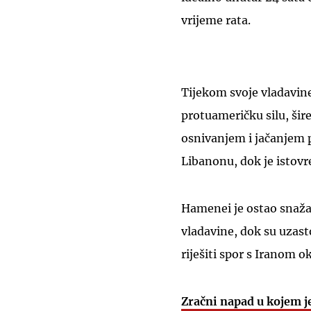
vrijeme rata.
Tijekom svoje vladavine
protuameričku silu, šire
osnivanjem i jačanjem
Libanonu, dok je istov
Hamenei je ostao snažan
vladavine, dok su uzas
riješiti spor s Iranom
Zračni napad u kojem j