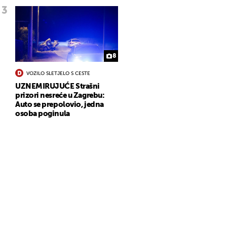
8
VOZILO SLETJELO S CESTE
UZNEMIRUJUĆE Strašni
prizori nesreće u Zagrebu:
Auto se prepolovio, jedna
osoba poginula