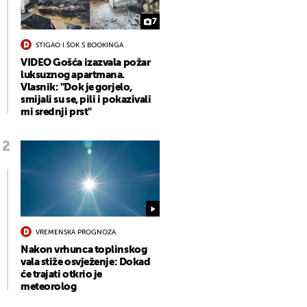
7
STIGAO I ŠOK S BOOKINGA
VIDEO Gošća izazvala požar
luksuznog apartmana.
Vlasnik: "Dok je gorjelo,
smijali su se, pili i pokazivali
mi srednji prst"
VREMENSKA PROGNOZA
Nakon vrhunca toplinskog
vala stiže osvježenje: Dokad
će trajati otkrio je
meteorolog