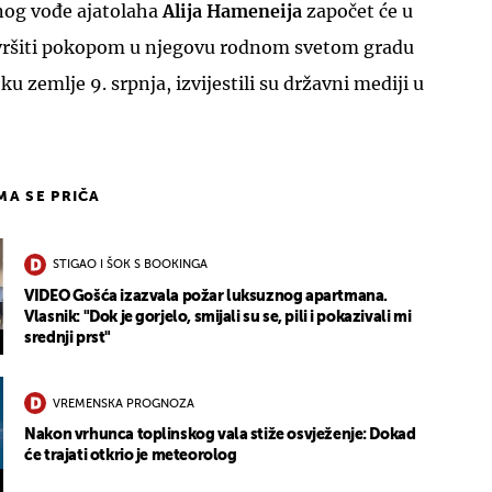
nog vođe ajatolaha
Alija Hameneija
započet će u
avršiti pokopom u njegovu rodnom svetom gradu
 zemlje 9. srpnja, izvijestili su državni mediji u
IMA SE PRIČA
STIGAO I ŠOK S BOOKINGA
VIDEO Gošća izazvala požar luksuznog apartmana.
Vlasnik: "Dok je gorjelo, smijali su se, pili i pokazivali mi
srednji prst"
VREMENSKA PROGNOZA
Nakon vrhunca toplinskog vala stiže osvježenje: Dokad
će trajati otkrio je meteorolog