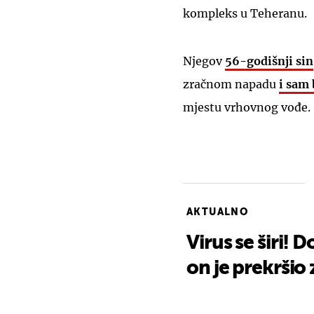
kompleks u Teheranu.
Njegov
56-godišnji sin
zračnom napadu
i sam 
mjestu vrhovnog vođe.
AKTUALNO
Virus se širi! 
on je prekršio 