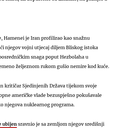
, Hamenei je Iran profilirao kao snažnu
ći njegov vojni utjecaj diljem Bliskog istoka
UKLJUČITE NOTIFIKACIJE
 posredničkim snaga poput Hezbolaha u
remeno željeznom rukom gušio nemire kod kuće.
 kritičar Sjedinjenih Država tijekom svoje
topne američke vlade bezuspješno pokušavale
 oko njegova nuklearnog programa.
e ubijen
sravnio je sa zemljom njegov središnji