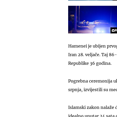
8
Hamenei je ubijen prvo
Iran 28. veljače. Taj 86
Republike 36 godina.
Pogrebna ceremonija ukl
srpnja, izvijestili su med
Islamski zakon nalaže d
idealno unutar 24 sata 