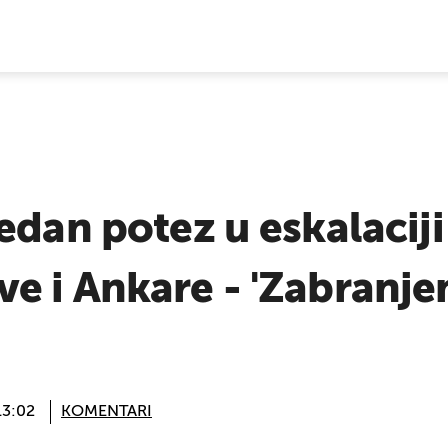
E VIJESTI
edan potez u eskalacij
 i Ankare - 'Zabranjeno
13:02
KOMENTARI