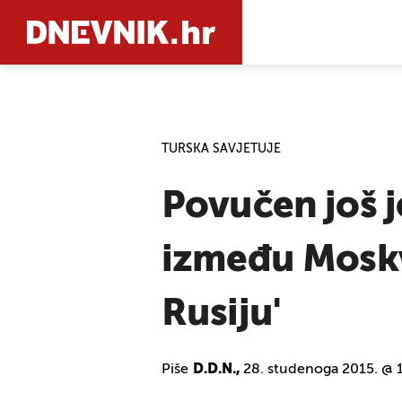
PRETRAŽIT
TURSKA SAVJETUJE
Povučen još j
između Moskve
Rusiju'
Piše
D.D.N.,
28. studenoga 2015. @ 