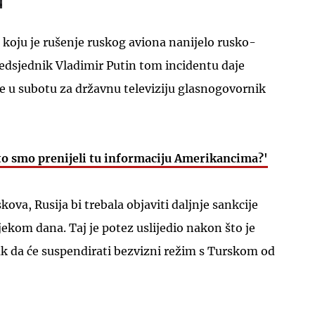
u koju je rušenje ruskog aviona nanijelo rusko-
edsjednik Vladimir Putin tom incidentu daje
 je u subotu za državnu televiziju glasnogovornik
UKLJUČITE NOTIFIKACIJE
 smo prenijeli tu informaciju Amerikancima?'
kova, Rusija bi trebala objaviti daljnje sankcije
jekom dana. Taj je potez uslijedio nakon što je
ak da će suspendirati bezvizni režim s Turskom od