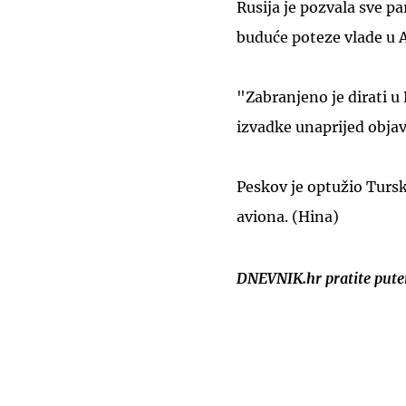
Rusija je pozvala sve p
buduće poteze vlade u 
"Zabranjeno je dirati u 
izvadke unaprijed objavi
Peskov je optužio Turs
aviona. (Hina)
DNEVNIK.hr pratite put