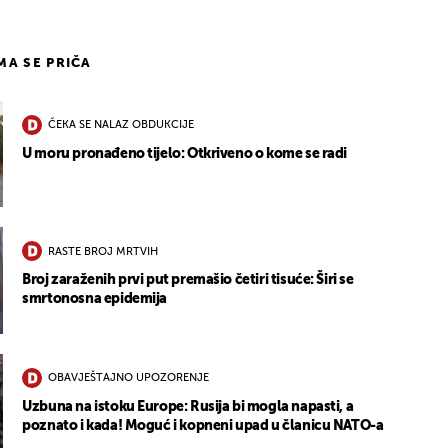
IMA SE PRIČA
ČEKA SE NALAZ OBDUKCIJE
U moru pronađeno tijelo: Otkriveno o kome se radi
RASTE BROJ MRTVIH
Broj zaraženih prvi put premašio četiri tisuće: Širi se
smrtonosna epidemija
OBAVJEŠTAJNO UPOZORENJE
Uzbuna na istoku Europe: Rusija bi mogla napasti, a
poznato i kada! Moguć i kopneni upad u članicu NATO-a