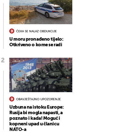
ČEKA SE NALAZ OBDUKCIJE
U moru pronađeno tijelo:
Otkriveno o kome se radi
OBAVJEŠTAJNO UPOZORENJE
Uzbuna na istoku Europe:
Rusija bi mogla napasti, a
poznato i kada! Moguć i
kopneni upad u članicu
NATO-a