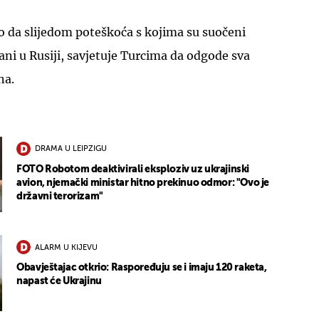
lo da slijedom poteškoća s kojima su suočeni
ađani u Rusiji, savjetuje Turcima da odgode sva
na.
DRAMA U LEIPZIGU
FOTO Robotom deaktivirali eksploziv uz ukrajinski
avion, njemački ministar hitno prekinuo odmor: "Ovo je
državni terorizam"
ALARM U KIJEVU
Obavještajac otkrio: Raspoređuju se i imaju 120 raketa,
napast će Ukrajinu