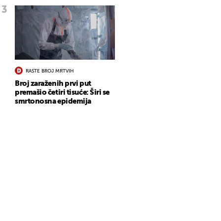
RASTE BROJ MRTVIH
Broj zaraženih prvi put
premašio četiri tisuće: Širi se
smrtonosna epidemija