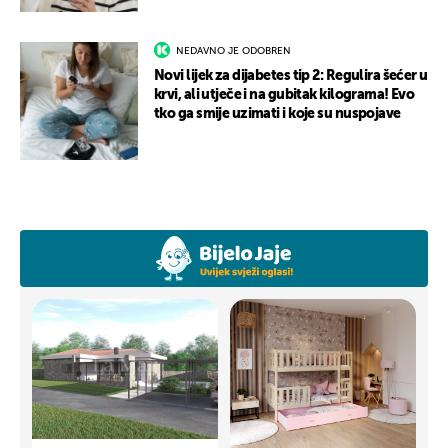
NEDAVNO JE ODOBREN
Novi lijek za dijabetes tip 2: Regulira šećer u
krvi, ali utječe i na gubitak kilograma! Evo
tko ga smije uzimati i koje su nuspojave