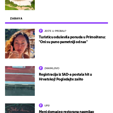
ZABAVA
JESTE LI PROBALI?
Turisticu oduševila ponuda u Primoštenu:
"Oni su puno pametniji od nas"
ZANIMLJIVO
Registracija iz SAD-a postala hit u
Hrvatskoj! Pogledajte zašto
UPS!
Meni domaćeg restorana nasmijao