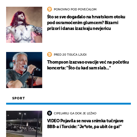
PONOVNO POD POVEĆALOM
Što se sve događalo na hrvatskom otoku
pod osramoćenim glumcem? Bizarni
prizori i danas izazivaju nevjericu
PRED 20 TISUĆA LJUDI
Thompson izazvao ovacije već na početku
koncerta: "Što ću kad sam slab..."
SPORT
CIPELARILI GA DOK JE LEŽAO
VIDEO Pojavila se nova snimka tučnjave
BBB-a i Torcide: "Je*ote, pa ubit će ga!"