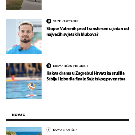
STIŽE KAPETANU?
Stoper Vatrenih pred transferom u jedan od
najvećih svjetskih klubova?
DRAMATIČAN PREOKRET
Kakva drama u Zagrebu! Hrvatska srušila
Srbiju i izborila finale Svjetskog prvenstva
NOVAC
KAMO BI OTIŠLI?