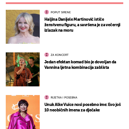
POPUT SIRENE
Haljina Danijele Martinović ističe
ženstvenu figuru, a savršena je za večernji
izlazak na moru
ZA KONCERT
Jedan efektan komad bio je dovoljan da
Vannina ljetna kombinacija zablista
RIJETKA I POSEBNA
Unuk Alke Vuice nosi posebno ime: Evo još
10 neobičnih imena za dječake