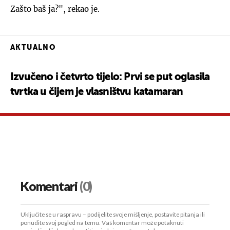
Zašto baš ja?", rekao je.
AKTUALNO
Izvučeno i četvrto tijelo: Prvi se put oglasila
tvrtka u čijem je vlasništvu katamaran
Komentari
(0)
Uključite se u raspravu – podijelite svoje mišljenje, postavite pitanja ili
ponudite svoj pogled na temu. Vaš komentar može potaknuti