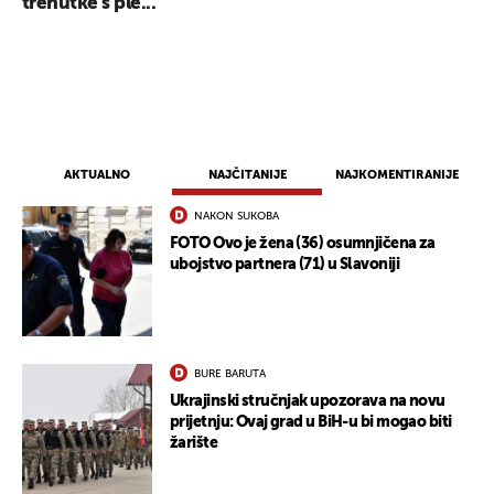
trenutke s ple...
AKTUALNO
NAJČITANIJE
NAJKOMENTIRANIJE
NAKON SUKOBA
FOTO Ovo je žena (36) osumnjičena za
ubojstvo partnera (71) u Slavoniji
UKLJUČITE NOTIFIKACIJE
BURE BARUTA
Ukrajinski stručnjak upozorava na novu
prijetnju: Ovaj grad u BiH-u bi mogao biti
žarište