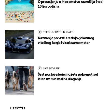
O preseljenju u inozemstvo razmišlja 9 od
10 Europljana
TREĆI UNIKATNI BUGATTI
Nazvan je po vrsti srednjovjekovnog
viteškog konja i visok samo metar
SAM SVOJ ŠEF
Šest poslova koje možete pokrenuti od
kuće uz minimalna ulaganja
LIFESTYLE