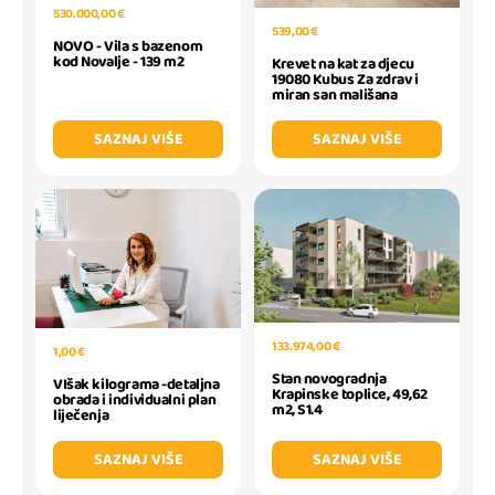
530.000,00 €
539,00 €
NOVO - Vila s bazenom
kod Novalje - 139 m2
Krevet na kat za djecu
19080 Kubus Za zdrav i
miran san mališana
SAZNAJ VIŠE
SAZNAJ VIŠE
133.974,00 €
1,00 €
Stan novogradnja
VIšak kilograma -detaljna
Krapinske toplice, 49,62
obrada i individualni plan
m2, S1.4
liječenja
SAZNAJ VIŠE
SAZNAJ VIŠE