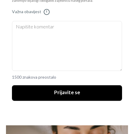
zanimljiv dijalog i obogatiti zajednicu našeg portala.
Važna obavijest
!
1500 znakova preostalo
Prijavite se