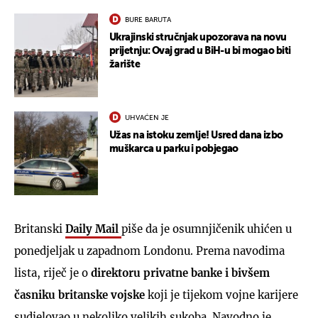
BURE BARUTA
Ukrajinski stručnjak upozorava na novu
prijetnju: Ovaj grad u BiH-u bi mogao biti
žarište
UHVAĆEN JE
Užas na istoku zemlje! Usred dana izbo
muškarca u parku i pobjegao
Britanski
Daily Mail
piše da je osumnjičenik uhićen u
ponedjeljak u zapadnom Londonu. Prema navodima
lista, riječ je o
direktoru privatne banke i bivšem
časniku britanske vojske
koji je tijekom vojne karijere
sudjelovao u nekoliko velikih sukoba. Navodno je