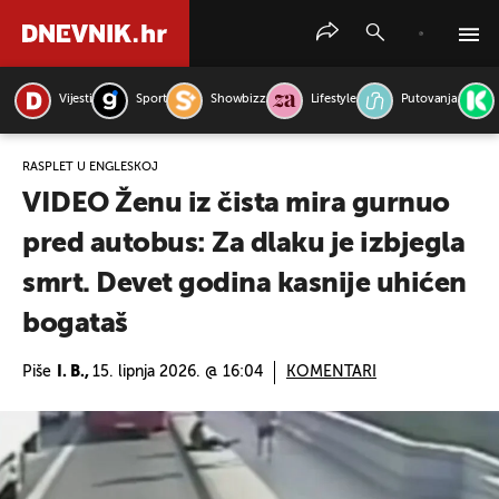
Vijesti
Sport
Showbizz
Lifestyle
Putovanja
PRETRAŽITE VIJESTI
RASPLET U ENGLESKOJ
VIDEO Ženu iz čista mira gurnuo
pred autobus: Za dlaku je izbjegla
smrt. Devet godina kasnije uhićen
bogataš
Piše
I. B.,
15. lipnja 2026. @ 16:04
KOMENTARI