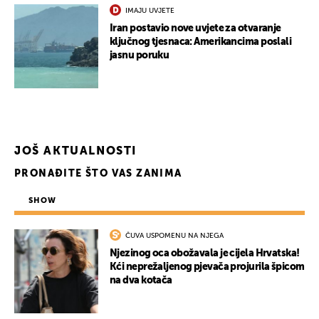
IMAJU UVJETE
Iran postavio nove uvjete za otvaranje
ključnog tjesnaca: Amerikancima poslali
jasnu poruku
JOŠ AKTUALNOSTI
PRONAĐITE ŠTO VAS ZANIMA
SHOW
ČUVA USPOMENU NA NJEGA
Njezinog oca obožavala je cijela Hrvatska!
Kći neprežaljenog pjevača projurila špicom
na dva kotača