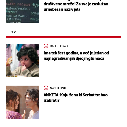
društvene mreže! Za sve je zaslužan
urnebesan naziv jela
TV
DALEKI GRAD
Ima tek šest godina, a već je jedan od
najnagrađivanijih dječjih glumaca
NASLJEDNIK
ANKETA: Koju ženu bi Serhat trebao
izabrati?