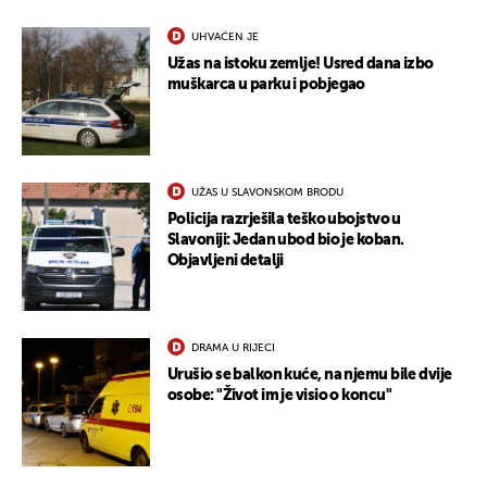
UHVAĆEN JE
Užas na istoku zemlje! Usred dana izbo
muškarca u parku i pobjegao
UŽAS U SLAVONSKOM BRODU
Policija razrješila teško ubojstvo u
Slavoniji: Jedan ubod bio je koban.
Objavljeni detalji
DRAMA U RIJECI
Urušio se balkon kuće, na njemu bile dvije
osobe: "Život im je visio o koncu"