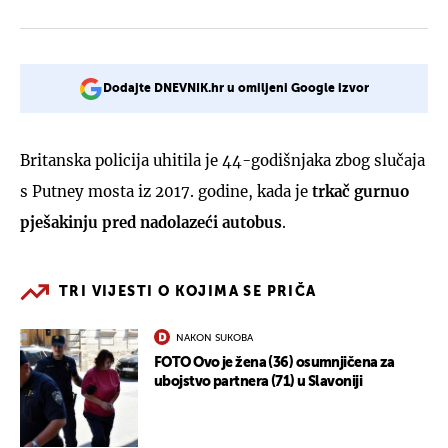
Dodajte DNEVNIK.hr u omiljeni Google izvor
Britanska policija uhitila je 44-godišnjaka zbog slučaja
s Putney mosta iz 2017. godine, kada je
trkač gurnuo
pješakinju pred nadolazeći autobus
.
TRI VIJESTI O KOJIMA SE PRIČA
NAKON SUKOBA
FOTO Ovo je žena (36) osumnjičena za
ubojstvo partnera (71) u Slavoniji