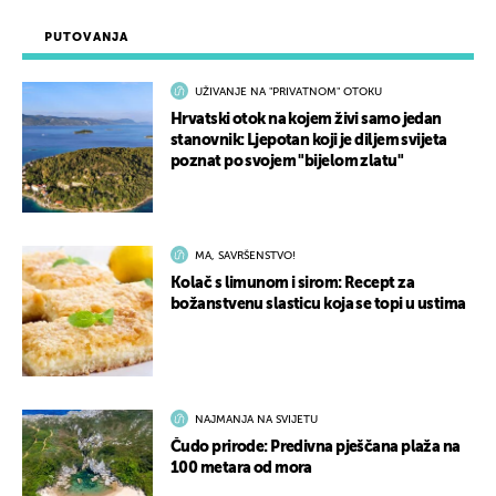
PUTOVANJA
UŽIVANJE NA "PRIVATNOM" OTOKU
Hrvatski otok na kojem živi samo jedan
stanovnik: Ljepotan koji je diljem svijeta
poznat po svojem "bijelom zlatu"
MA, SAVRŠENSTVO!
Kolač s limunom i sirom: Recept za
božanstvenu slasticu koja se topi u ustima
NAJMANJA NA SVIJETU
Čudo prirode: Predivna pješčana plaža na
100 metara od mora