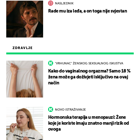
NASLJEDNIK
Rade mu iza leđa, a on toga nije svjestan
ZDRAVLJE
"VRHUNAC" ŽENSKOG SEKSUALNOG ISKUSTVA
Kako do vaginalnog orgazma? Samo 18 %
žena može ga doživjeti isključivo na ovaj
način
NOVO ISTRAŽIVANJE
Hormonska terapija u menopauzi: Žene
koje je koriste imaju znatno manji rizik od
ovoga