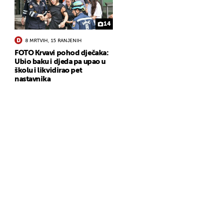
14
8 MRTVIH, 15 RANJENIH
FOTO Krvavi pohod dječaka:
Ubio baku i djeda pa upao u
školu i likvidirao pet
nastavnika