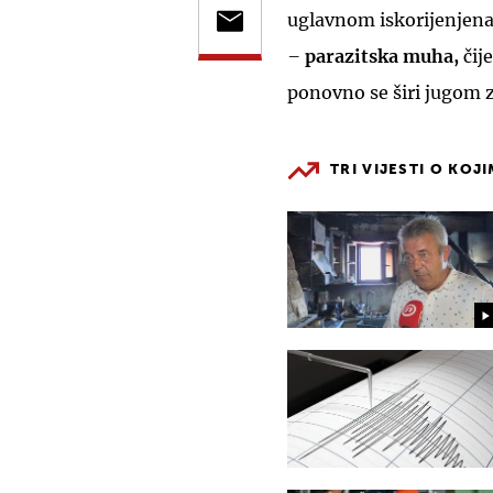
uglavnom iskorijenjen
–
parazitska muha,
čij
ponovno se širi jugom 
TRI VIJESTI O KOJ