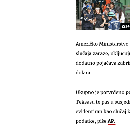
14
Američko Ministarstvo 
slučaja zaraze,
uključuj
dodatno pojačava zabrin
dolara.
Ukupno je potvrđeno
p
Teksasu te pas u susje
evidentiran kao slučaj 
podatke, piše
AP.