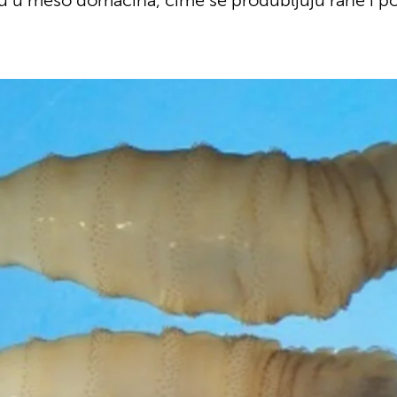
aju u meso domaćina, čime se produbljuju rane i p