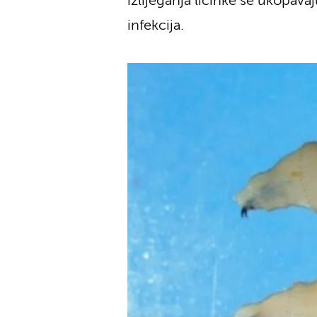
izlijeganja ličinke se ukopav
infekcija.