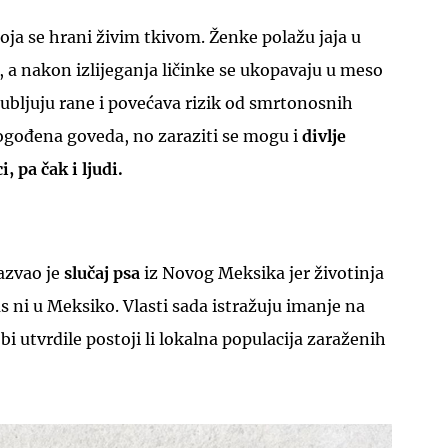
koja se hrani živim tkivom. Ženke polažu jaja u
, a nakon izlijeganja ličinke se ukopavaju u meso
ubljuju rane i povećava rizik od smrtonosnih
pogođena goveda, no zaraziti se mogu i
divlje
UKLJUČITE NOTIFIKACIJE
, pa čak i ljudi.
azvao je
slučaj psa
iz Novog Meksika jer životinja
s ni u Meksiko. Vlasti sada istražuju imanje na
bi utvrdile postoji li lokalna populacija zaraženih