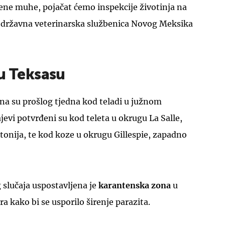
e muhe, pojačat ćemo inspekcije životinja na
e državna veterinarska službenica Novog Meksika
 u Teksasu
ena su prošlog tjedna kod teladi u južnom
jevi potvrđeni su kod teleta u okrugu La Salle,
onija, te kod koze u okrugu Gillespie, zapadno
slučaja uspostavljena je
karantenska zona
u
a kako bi se usporilo širenje parazita.