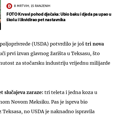
8 MRTVIH, 15 RANJENIH
FOTO Krvavi pohod dječaka: Ubio baku i djeda pa upao u
školu i likvidirao pet nastavnika
poljoprivrede (USDA) potvrdilo je još
tri nova
ući prvi izvan glavnog žarišta u Teksasu, što
utost za stočarsku industriju vrijednu milijarde
et slučajeva zaraze:
tri teleta i jedna koza u
dnom Novom Meksiku. Pas je isprva bio
iz Teksasa, no USDA je naknadno ispravila