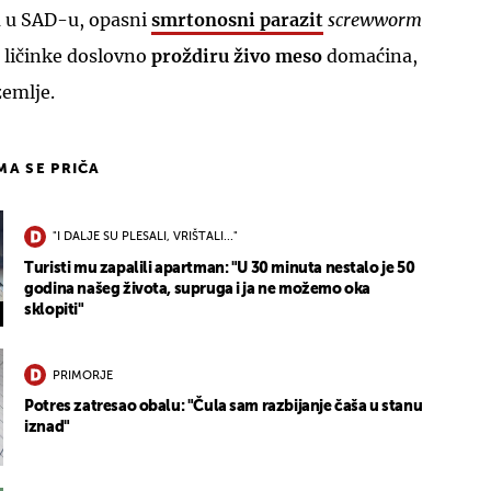
a u SAD-u, opasni
smrtonosni parazit
screwworm
e ličinke doslovno
proždiru živo meso
domaćina,
zemlje.
IMA SE PRIČA
"I DALJE SU PLESALI, VRIŠTALI..."
Turisti mu zapalili apartman: "U 30 minuta nestalo je 50
godina našeg života, supruga i ja ne možemo oka
sklopiti"
PRIMORJE
Potres zatresao obalu: "Čula sam razbijanje čaša u stanu
iznad"