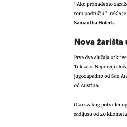
"Ako pronađemo zaražen
tom području", rekla j
Samantha Holeck.
Nova žarišta
Prva dva slučaja otkriv
Teksasu. Najnoviji sluča
jugozapadno od San Ant
od Austina.
Oko svakog potvrđenog 
radijusu od 20 kilometar