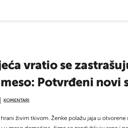
E VIJESTI
eća vratio se zastrašuj
o meso: Potvrđeni novi 
KOMENTARI
e hrani živim tkivom. Ženke polažu jaja u otvorene 