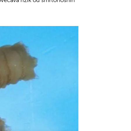
ovećava rizik od smrtonosnih