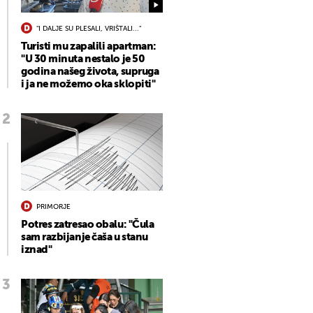
"I DALJE SU PLESALI, VRIŠTALI..."
Turisti mu zapalili apartman:
"U 30 minuta nestalo je 50
godina našeg života, supruga
i ja ne možemo oka sklopiti"
PRIMORJE
Potres zatresao obalu: "Čula
sam razbijanje čaša u stanu
iznad"