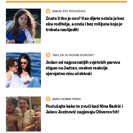
DANAS ŽIVI POVUČENO
Znate li tko je ovo? Kao dijete ostala je bez
oba roditelja, a onda i bez milijuna koje je
trebala naslijediti
"KAO DA SU NOVAK ĐOKOVIĆ"
Jedan od najpoznatijih svjetskih parova
stigao na Jadran, ovakve reakcije
vjerojatno nisu očekivali
SAMO DOBRA PISMA
Poslušajte kako to zvuči kad Nina Badrić i
Jakov Jozinović zapjevaju Oliverov hit!