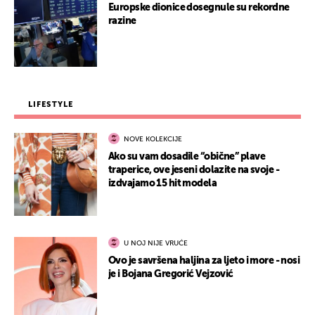
Europske dionice dosegnule su rekordne
razine
LIFESTYLE
NOVE KOLEKCIJE
Ako su vam dosadile “obične” plave
traperice, ove jeseni dolazite na svoje -
izdvajamo 15 hit modela
U NOJ NIJE VRUĆE
Ovo je savršena haljina za ljeto i more - nosi
je i Bojana Gregorić Vejzović