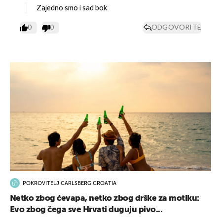
Zajedno smo i sad bok
0
0
ODGOVORITE
POKROVITELJ CARLSBERG CROATIA
Netko zbog ćevapa, netko zbog drške za motiku:
Evo zbog čega sve Hrvati duguju pivo...