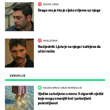
DALEKI GRAD
Drago mu je što je cijelo vrijeme uz njega
NASLJEDNIK
Nasljednik: Ljuta je na njega i zahtjeva da
učini nešto
ZDRAVLJE
NAJSIGURNIJI OBLIK REKREACIJE
Vježbe za koljeno u moru: 5 sigurnih vježbi
koje mogu smanjiti bol i poboljšati
pokretljivost