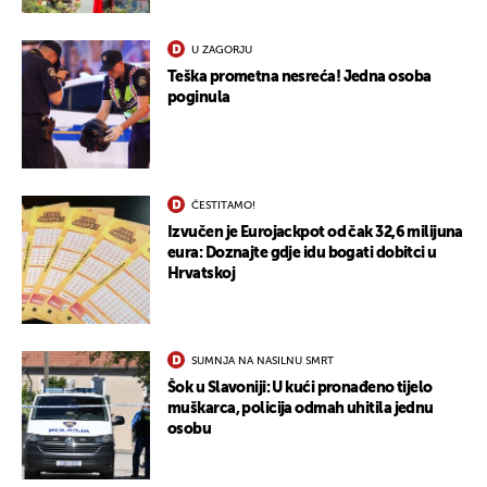
U ZAGORJU
Teška prometna nesreća! Jedna osoba
poginula
UKLJUČITE NOTIFIKACIJE
ČESTITAMO!
Izvučen je Eurojackpot od čak 32,6 milijuna
eura: Doznajte gdje idu bogati dobitci u
Hrvatskoj
SUMNJA NA NASILNU SMRT
Šok u Slavoniji: U kući pronađeno tijelo
muškarca, policija odmah uhitila jednu
osobu