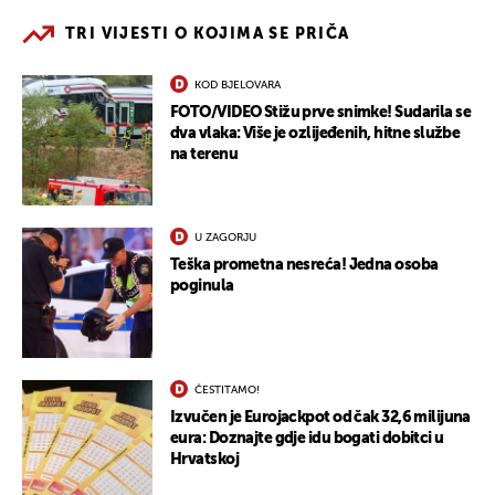
TRI VIJESTI O KOJIMA SE PRIČA
KOD BJELOVARA
FOTO/VIDEO Stižu prve snimke! Sudarila se
dva vlaka: Više je ozlijeđenih, hitne službe
na terenu
U ZAGORJU
Teška prometna nesreća! Jedna osoba
poginula
ČESTITAMO!
Izvučen je Eurojackpot od čak 32,6 milijuna
eura: Doznajte gdje idu bogati dobitci u
Hrvatskoj