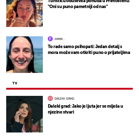
Turisticu oduševila ponuda u Primoštenu:
"Oni su puno pametniji od nas"
HMM…
To rade samo psihopati: Jedan detalj s
mora može vam otkriti puno o prijateljima
TV
DALEKI GRAD
Daleki grad: Jako je ljuta jer se miješa u
njezine stvari