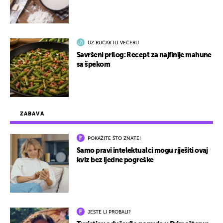
UZ RUČAK ILI VEČERU
Savršeni prilog: Recept za najfinije mahune
sa špekom
ZABAVA
POKAŽITE ŠTO ZNATE!
Samo pravi intelektualci mogu riješiti ovaj
kviz bez ijedne pogreške
JESTE LI PROBALI?