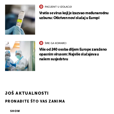
PACIJENT U IZOLACIJI
Vratio se virus koji je izazvao međunarodnu
uzbunu: Otkriven novi slučaj u Europi
ŠIRE GA KOMARCI
Više od 240 osoba diljem Europe zaraženo
opasnim virusom: Najviše slučajeva u
našem susjedstvu
JOŠ AKTUALNOSTI
PRONAĐITE ŠTO VAS ZANIMA
SHOW