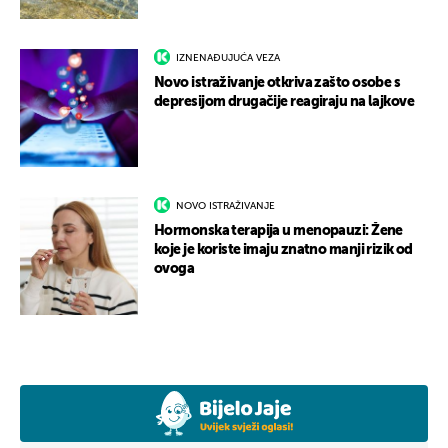
IZNENAĐUJUĆA VEZA
Novo istraživanje otkriva zašto osobe s
depresijom drugačije reagiraju na lajkove
NOVO ISTRAŽIVANJE
Hormonska terapija u menopauzi: Žene
koje je koriste imaju znatno manji rizik od
ovoga