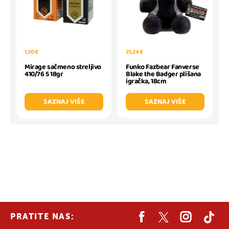
1,10 €
21,24 €
Mirage sačmeno streljivo
Funko Fazbear Fanverse
410/76 5 18gr
Blake the Badger plišana
igračka, 18cm
SAZNAJ VIŠE
SAZNAJ VIŠE
PRATITE NAS: