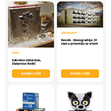
205.020,00 €
Resnik - Novogradnja- S1
stan u prizemlju sa vrtom
1,00 €
Sakralno zlatarstvo,
Zlatarnice Rodić
SAZNAJ VIŠE
SAZNAJ VIŠE