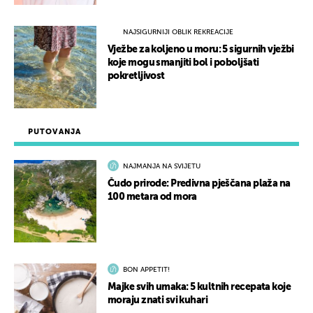
NAJSIGURNIJI OBLIK REKREACIJE
Vježbe za koljeno u moru: 5 sigurnih vježbi
koje mogu smanjiti bol i poboljšati
pokretljivost
PUTOVANJA
NAJMANJA NA SVIJETU
Čudo prirode: Predivna pješčana plaža na
100 metara od mora
BON APPETIT!
Majke svih umaka: 5 kultnih recepata koje
moraju znati svi kuhari