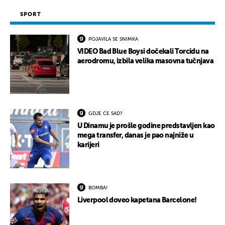
SPORT
POJAVILA SE SNIMKA
VIDEO Bad Blue Boysi dočekali Torcidu na
aerodromu, izbila velika masovna tučnjava
GDJE ĆE SAD?
U Dinamu je prošle godine predstavljen kao
mega transfer, danas je pao najniže u
karijeri
BOMBA!
Liverpool doveo kapetana Barcelone!