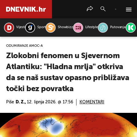
Vijesti
Sport
Showbizz
Lifestyle
Putovanja
PRETRAŽITE VIJESTI
ODUMIRANJE AMOC-A
Zlokobni fenomen u Sjevernom
Atlantiku: "Hladna mrlja" otkriva
da se naš sustav opasno približava
točki bez povratka
Piše
D. Z.,
12. lipnja 2026. @ 17:56
KOMENTARI