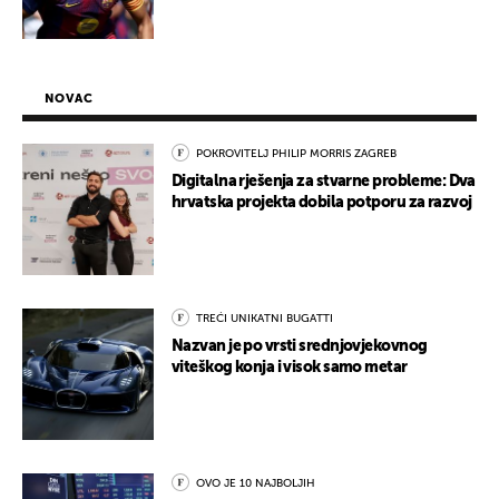
NOVAC
POKROVITELJ PHILIP MORRIS ZAGREB
Digitalna rješenja za stvarne probleme: Dva
hrvatska projekta dobila potporu za razvoj
TREĆI UNIKATNI BUGATTI
Nazvan je po vrsti srednjovjekovnog
viteškog konja i visok samo metar
OVO JE 10 NAJBOLJIH