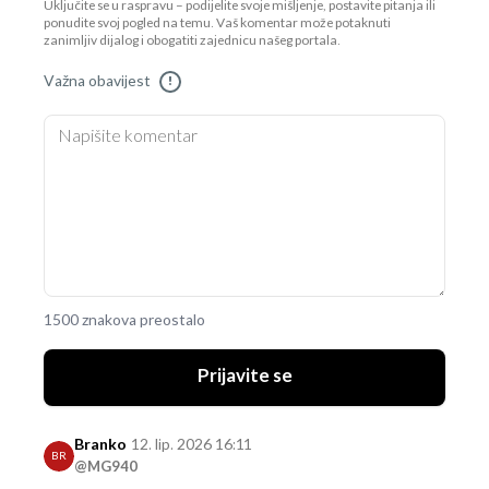
Uključite se u raspravu – podijelite svoje mišljenje, postavite pitanja ili
ponudite svoj pogled na temu. Vaš komentar može potaknuti
zanimljiv dijalog i obogatiti zajednicu našeg portala.
Važna obavijest
!
1500 znakova preostalo
Prijavite se
Branko
12. lip. 2026 16:11
BR
@MG940