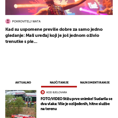
POKROVITELJ WATA
Kad su uspomene previše dobre za samo jedno
gledanje: Mali uređaj koji je još jednom oživio
trenutke s ple...
AKTUALNO
NAJČITANIJE
NAJKOMENTIRANIJE
KOD BJELOVARA
FOTO/VIDEO Stižu prve snimke! Sudarila se
dva vlaka: Više je ozlijeđenih, hitne službe
na terenu