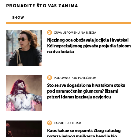
PRONAĐITE ŠTO VAS ZANIMA
SHOW
ČUVA USPOMENU NA NJEGA
Njezinog oca obožavala je cijela Hrvatska!
Kći neprežaljenog pjevača projurila špicom
na dva kotača
PONOVNO POD POVEĆALOM
Što se sve događalo na hrvatskom otoku
pod osramoćenim glumcem? Bizarni
prizori i danas izazivaju nevjericu
KAKVIH LJUDI IMA!
Kaos kakav se ne pamti: Zbog suludog
poteza jednog muškarca bend je bio