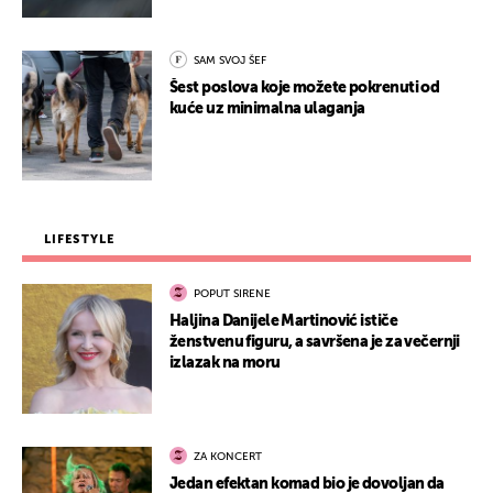
SAM SVOJ ŠEF
Šest poslova koje možete pokrenuti od
kuće uz minimalna ulaganja
LIFESTYLE
POPUT SIRENE
Haljina Danijele Martinović ističe
ženstvenu figuru, a savršena je za večernji
izlazak na moru
ZA KONCERT
Jedan efektan komad bio je dovoljan da