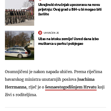
Ukrajinski stručnjak upozorava na novu
prijetnju: Ovaj grad u BiH-u bi mogao biti
žarište
UHVAĆEN JE
Užas na istoku zemlje! Usred dana izbo
muškarca u parku i pobjegao
Osumnjičeni je nakon napada uhićen. Prema riječima
bavarskog ministra unutarnjih poslova
Joachima
Herrmanna
, riječ je o
šesnaestogodišnjem Hrvatu
koji
živi s roditeljima.