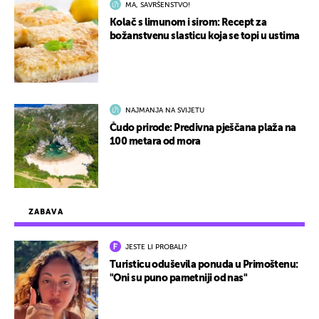
MA, SAVRŠENSTVO!
Kolač s limunom i sirom: Recept za
božanstvenu slasticu koja se topi u ustima
NAJMANJA NA SVIJETU
Čudo prirode: Predivna pješčana plaža na
100 metara od mora
ZABAVA
JESTE LI PROBALI?
Turisticu oduševila ponuda u Primoštenu:
"Oni su puno pametniji od nas"