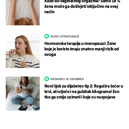
Kako do vaginalnog orgazma? Samo 18 %
žena može ga doživjeti isključivo na ovaj
način
NOVO ISTRAŽIVANJE
Hormonska terapija u menopauzi: Žene
koje je koriste imaju znatno manji rizik od
ovoga
NEDAVNO JE ODOBREN
Novi lijek za dijabetes tip 2: Regulira šećer u
krvi, ali utječe i na gubitak kilograma! Evo
tko ga smije uzimati i koje su nuspojave