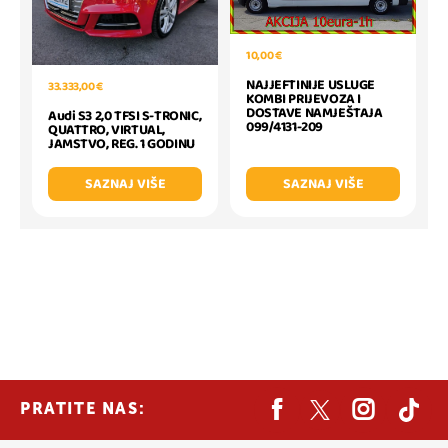
10,00 €
NAJJEFTINIJE USLUGE
33.333,00 €
KOMBI PRIJEVOZA I
DOSTAVE NAMJEŠTAJA
Audi S3 2,0 TFSI S-TRONIC,
099/4131-209
QUATTRO, VIRTUAL,
JAMSTVO, REG. 1 GODINU
SAZNAJ VIŠE
SAZNAJ VIŠE
PRATITE NAS: