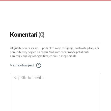
Komentari
(0)
Uključite se u raspravu – podijelite svoje mišljenje, postavite pitanja ili
ponudite svoj pogled na temu. Vaš komentar može potaknuti
zanimljiv dijalog i obogatiti zajednicu našeg portala.
Važna obavijest
!