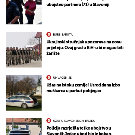
ubojstvo partnera (71) u Slavoniji
BURE BARUTA
Ukrajinski stručnjak upozorava na novu
prijetnju: Ovaj grad u BiH-u bi mogao biti
žarište
UHVAĆEN JE
Užas na istoku zemlje! Usred dana izbo
muškarca u parku i pobjegao
UŽAS U SLAVONSKOM BRODU
Policija razrješila teško ubojstvo u
Slavoniji: Jedan ubod bio je koban.