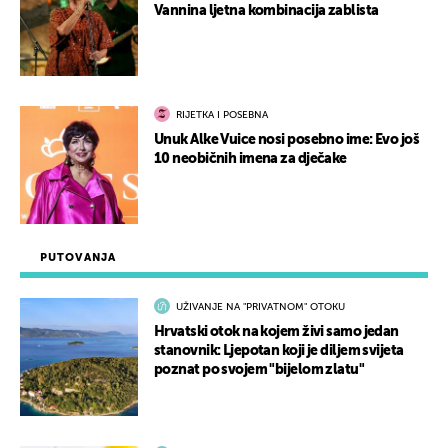
Vannina ljetna kombinacija zablista
RIJETKA I POSEBNA
Unuk Alke Vuice nosi posebno ime: Evo još
10 neobičnih imena za dječake
PUTOVANJA
UŽIVANJE NA "PRIVATNOM" OTOKU
Hrvatski otok na kojem živi samo jedan
stanovnik: Ljepotan koji je diljem svijeta
poznat po svojem "bijelom zlatu"