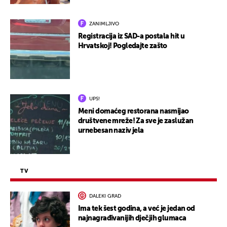
ZANIMLJIVO
Registracija iz SAD-a postala hit u
Hrvatskoj! Pogledajte zašto
UPS!
Meni domaćeg restorana nasmijao
društvene mreže! Za sve je zaslužan
urnebesan naziv jela
TV
DALEKI GRAD
Ima tek šest godina, a već je jedan od
najnagrađivanijih dječjih glumaca