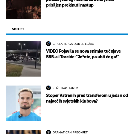
prisiljen prekinuti nastup
SPORT
CIPELARILI GA DOK JE LEŽAO
VIDEO Pojavila se nova snimka tučnjave
BBB-a i Torcide: "Je*ote, pa ubit će ga!"
STIŽE KAPETANU?
Stoper Vatrenih pred transferom u jedan od
najvećih svjetskih klubova?
DRAMATIČAN PREOKRET