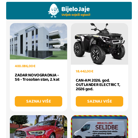
400.086,00 €
18.442,00 €
ZADAR NOVOGRADNJA -
S6 - Trosoban stan, 2. kat
CAN-AM 2026. god.
OUTLANDER ELECTRIC T,
2026 god.
SAZNAJ VIŠE
SAZNAJ VIŠE