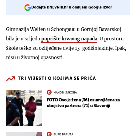
Dodajte DNEVNIK.hr u omiljeni Google izvor
Gimnazija Welfen u Schongauu u Gornjoj Bavarskoj
bila je u srijedu
poprište krvavog napada
. U prostoru
škole teško su ozlijeđene dvije 13-godišnjakinje. Ipak,
nisu u životnoj opasnosti.
TRI VIJESTI O KOJIMA SE PRIČA
NAKON SUKOBA
FOTO Ovo je žena (36) osumnjičena za
ubojstvo partnera (71) u Slavoniji
BURE BARUTA