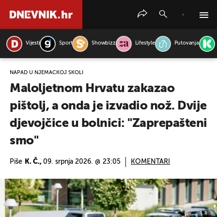
Vijesti
Sport
Showbizz
Lifestyle
Putovanja
PRETRAŽITE VIJESTI
NAPAD U NJEMAČKOJ ŠKOLI
Maloljetnom Hrvatu zakazao
pištolj, a onda je izvadio nož. Dvije
djevojčice u bolnici: "Zaprepašteni
smo"
Piše
K. Č.,
09. srpnja 2026. @ 23:05
KOMENTARI