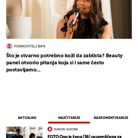
POKROVITELJ BIPA
Što je stvarno potrebno koži da zablista? Beauty
panel otvorio pitanja koja si i same često
postavljamo...
AKTUALNO
NAJČITANIJE
NAJKOMENTIRANIJE
NAKON SUKOBA
FOTO Ovo je žena (36) osumnjičena za