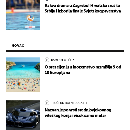
Kakva drama u Zagrebu! Hrvatska srušila
Srbiju i izborila finale Svjetskog prvenstva
NOVAC
KAMO BI OTIŠLI?
O preseljenju u inozemstvo razmišlja 9 od
10 Europljana
TREĆI UNIKATNI BUGATTI
Nazvan je po vrsti srednjovjekovnog
viteškog konja i visok samo metar