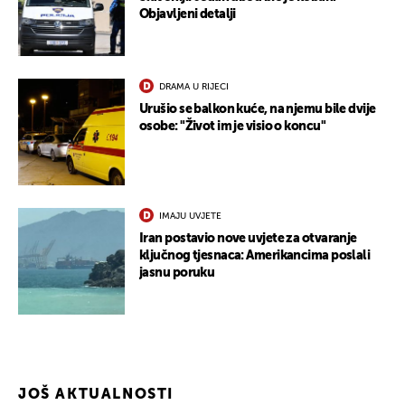
Objavljeni detalji
DRAMA U RIJECI
Urušio se balkon kuće, na njemu bile dvije
osobe: "Život im je visio o koncu"
UKLJUČITE NOTIFIKACIJE
IMAJU UVJETE
Iran postavio nove uvjete za otvaranje
ključnog tjesnaca: Amerikancima poslali
jasnu poruku
JOŠ AKTUALNOSTI