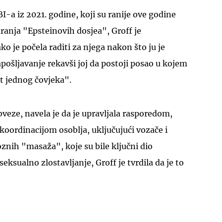
a iz 2021. godine, koji su ranije ove godine
aranja "Epsteinovih dosjea", Groff je
ako je počela raditi za njega nakon što ju je
pošljavanje rekavši joj da postoji posao u kojem
ot jednog čovjeka".
UKLJUČITE NOTIFIKACIJE
bveze, navela je da je upravljala rasporedom,
koordinacijom osoblja, uključujući vozače i
oznih "masaža", koje su bile ključni dio
eksualno zlostavljanje, Groff je tvrdila da je to