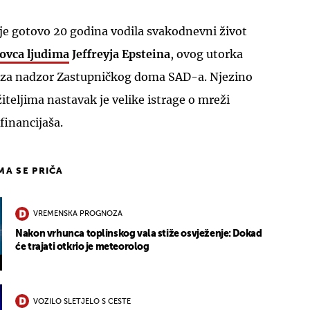
 je gotovo 20 godina vodila svakodnevni život
govca ljudima
Jeffreyja Epsteina
, ovog utorka
 za nadzor Zastupničkog doma SAD-a. Njezino
žiteljima nastavak je velike istrage o mreži
inancijaša.
IMA SE PRIČA
VREMENSKA PROGNOZA
Nakon vrhunca toplinskog vala stiže osvježenje: Dokad
će trajati otkrio je meteorolog
VOZILO SLETJELO S CESTE