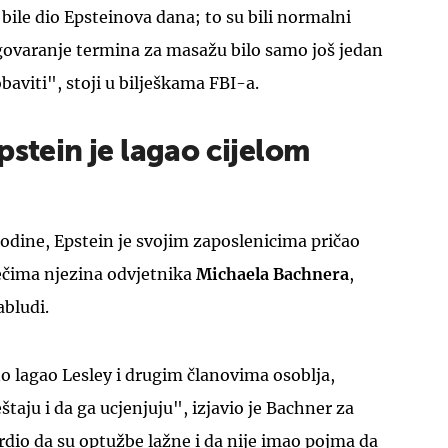
ile dio Epsteinova dana; to su bili normalni
ogovaranje termina za masažu bilo samo još jedan
baviti", stoji u bilješkama FBI-a.
pstein je lagao cijelom
odine, Epstein je svojim zaposlenicima pričao
ječima njezina odvjetnika
Michaela Bachnera
,
abludi.
o lagao Lesley i drugim članovima osoblja,
štaju i da ga ucjenjuju", izjavio je Bachner za
tvrdio da su optužbe lažne i da nije imao pojma da