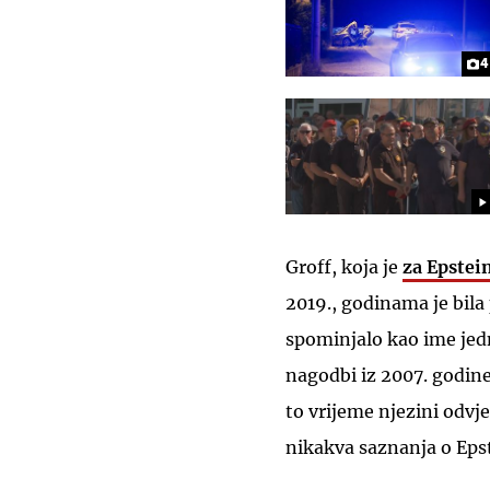
4
Groff, koja je
za Epstein
2019., godinama je bila
spominjalo kao ime je
nagodbi iz 2007. godine
to vrijeme njezini odvje
nikakva saznanja o Eps