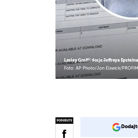
Lesley Groff i dosje Jeffreya Epstein
Foto: AP Photo/Jon Elswick/PROFIME
PODIJELITE
Dodajt