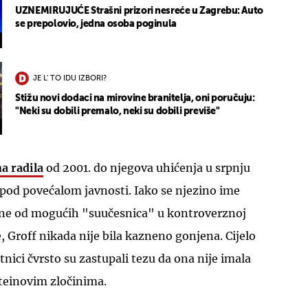
UZNEMIRUJUĆE Strašni prizori nesreće u Zagrebu: Auto
se prepolovio, jedna osoba poginula
JE L' TO IDU IZBORI?
Stižu novi dodaci na mirovine branitelja, oni poručuju:
"Neki su dobili premalo, neki su dobili previše"
a radila
od 2001. do njegova uhićenja u srpnju
 pod povećalom javnosti. Iako se njezino ime
dne od mogućih "suučesnica" u kontroverznoj
, Groff nikada nije bila kazneno gonjena. Cijelo
tnici čvrsto su zastupali tezu da ona nije imala
teinovim zločinima.