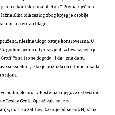
m je bio u kontaktu maloljetna." Prema riječima
 lažna slika bila razlog zbog kojeg je osoblje
zakonski tretiran blago.
optužena, njezina uloga ostaje kontroverzna. U
. godine, jedna od preživjelih žrtava izjavila je
a Groff "zna što se događa" i da "zna da su
vo seksualni", iako je priznala da o tome nikada
a s njom.
tve podnijele protiv Epsteina i njegove ostavštine
me Lesley Groff. Optuživale su je za
nja, no ti su zahtjevi kasnije odbačeni. Njezina