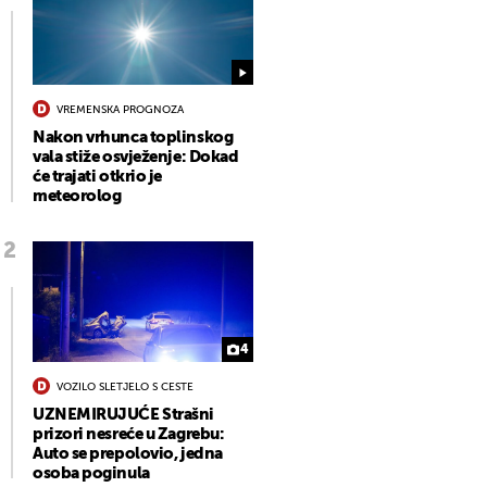
VREMENSKA PROGNOZA
Nakon vrhunca toplinskog
vala stiže osvježenje: Dokad
će trajati otkrio je
meteorolog
4
VOZILO SLETJELO S CESTE
UZNEMIRUJUĆE Strašni
prizori nesreće u Zagrebu:
Auto se prepolovio, jedna
osoba poginula