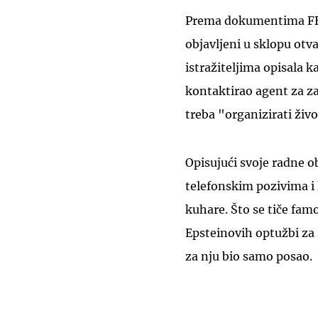
Prema dokumentima FBI-
objavljeni u sklopu otv
istražiteljima opisala k
kontaktirao agent za za
treba "organizirati živ
Opisujući svoje radne o
telefonskim pozivima i 
kuhare. Što se tiče fam
Epsteinovih optužbi za s
za nju bio samo posao.