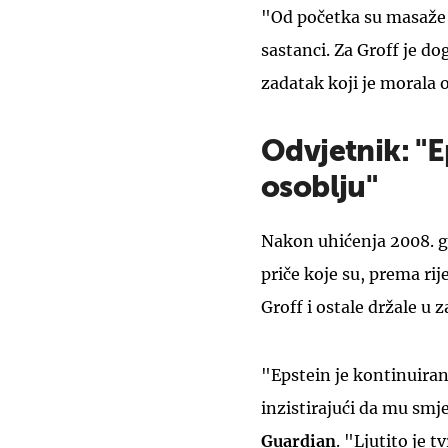
"Od početka su masaže b
sastanci. Za Groff je d
zadatak koji je morala o
Odvjetnik: "E
osoblju"
Nakon uhićenja 2008. g
priče koje su, prema ri
Groff i ostale držale u z
"Epstein je kontinuiran
inzistirajući da mu smje
Guardian
. "Ljutito je 