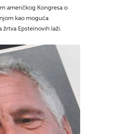
orom američkog Kongresa o
umnjom kao moguća
 žrtva Epsteinovih laži.