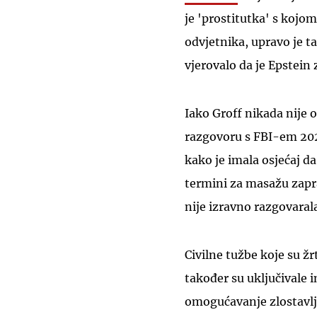
je 'prostitutka' s kojo
odvjetnika, upravo je ta
vjerovalo da je Epstein 
Iako Groff nikada nije 
razgovoru s FBI-em 2020
kako je imala osjećaj d
termini za masažu zapra
nije izravno razgovaral
Civilne tužbe koje su žr
također su uključivale i
omogućavanje zlostavlja