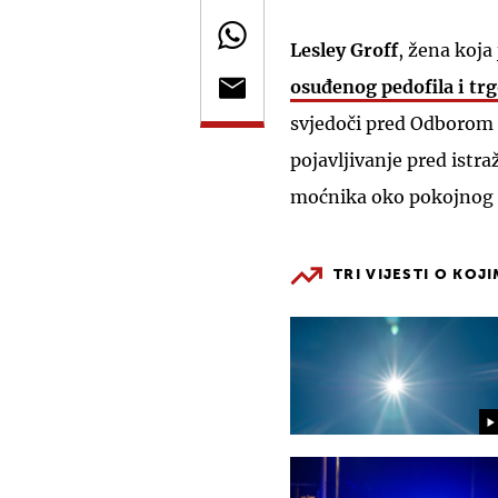
Lesley Groff
, žena koja
osuđenog pedofila i tr
svjedoči pred Odborom
pojavljivanje pred istra
moćnika oko pokojnog f
TRI VIJESTI O KOJ