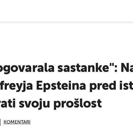
E VIJESTI
govarala sastanke": Na
freyja Epsteina pred is
ti svoju prošlost
KOMENTARI