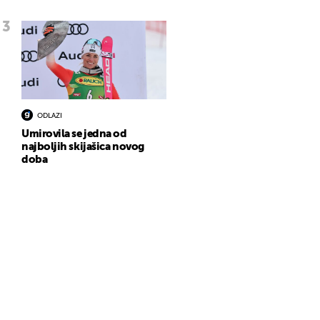
ODLAZI
Umirovila se jedna od
najboljih skijašica novog
doba