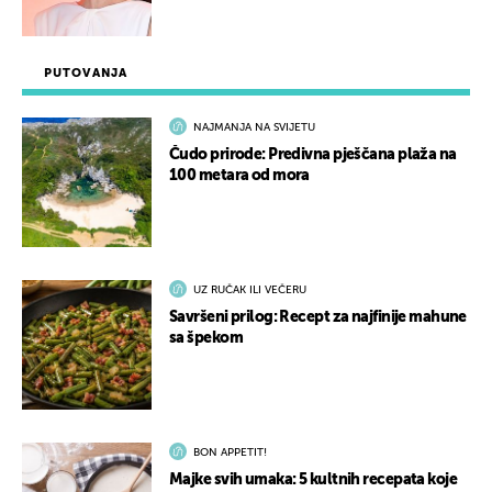
PUTOVANJA
NAJMANJA NA SVIJETU
Čudo prirode: Predivna pješčana plaža na
100 metara od mora
UZ RUČAK ILI VEČERU
Savršeni prilog: Recept za najfinije mahune
sa špekom
BON APPETIT!
Majke svih umaka: 5 kultnih recepata koje