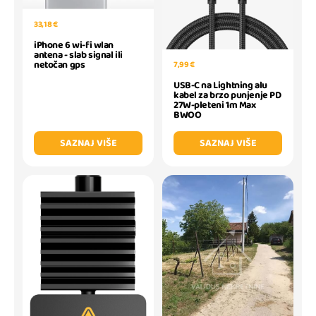
33,18 €
iPhone 6 wi-fi wlan
antena - slab signal ili
netočan gps
7,99 €
USB-C na Lightning alu
kabel za brzo punjenje PD
27W-pleteni 1m Max
BWOO
SAZNAJ VIŠE
SAZNAJ VIŠE