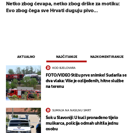
Netko zbog ćevapa, netko zbog drške za motiku:
Evo zbog čega sve Hrvati duguju pivo...
AKTUALNO
NAJČITANIJE
NAJKOMENTIRANIJE
KOD BJELOVARA
FOTO/VIDEO Stižu prve snimke! Sudarila se
dva vlaka: Više je ozlijeđenih, hitne službe
na terenu
SUMNJA NA NASILNU SMRT
Šok u Slavoniji: U kući pronađeno tijelo
muškarca, policija odmah uhitila jednu
osobu