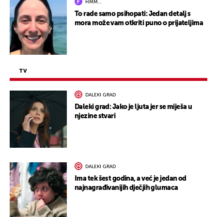
HMM…
To rade samo psihopati: Jedan detalj s
mora može vam otkriti puno o prijateljima
TV
DALEKI GRAD
Daleki grad: Jako je ljuta jer se miješa u
njezine stvari
DALEKI GRAD
Ima tek šest godina, a već je jedan od
najnagrađivanijih dječjih glumaca