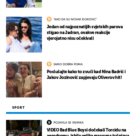
"KAO DA SU NOVAK ĐOKOVIĆ"
Jedan od najpoznatijih svjetskih parova
stigao na Jadran, ovakve reakcije
vjerojatno nisu očekivali
SAMO DOBRA PISMA
Poslušajte kako to zvuči kad Nina Badrić i
Jakov Jozinović zapjevaju Oliverov hit!
SPORT
POJAVILA SE SNIMKA
VIDEO Bad Blue Boysi dočekali Torcidu na