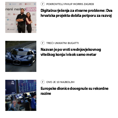
POKROVITELJ PHILIP MORRIS ZAGREB
Digitalna rješenja za stvarne probleme: Dva
hrvatska projekta dobila potporu za razvoj
TREĆI UNIKATNI BUGATTI
Nazvan je po vrsti srednjovjekovnog
viteškog konja i visok samo metar
OVO JE 10 NAJBOLJIH
Europske dionice dosegnule su rekordne
razine