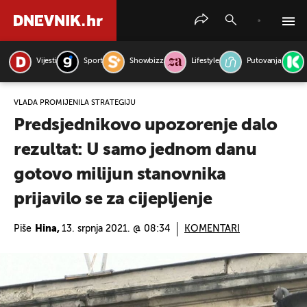
Vijesti
Sport
Showbizz
Lifestyle
Putovanja
PRETRAŽITE VIJESTI
VLADA PROMIJENILA STRATEGIJU
Predsjednikovo upozorenje dalo
rezultat: U samo jednom danu
gotovo milijun stanovnika
prijavilo se za cijepljenje
Piše
Hina,
13. srpnja 2021. @ 08:34
KOMENTARI