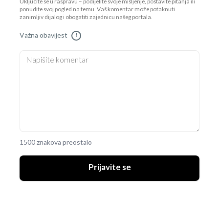
Uključite se u raspravu – podijelite svoje mišljenje, postavite pitanja ili
ponudite svoj pogled na temu. Vaš komentar može potaknuti
zanimljiv dijalog i obogatiti zajednicu našeg portala.
Važna obavijest
!
1500 znakova preostalo
Prijavite se