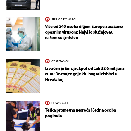
ŠIRE GA KOMARCI
Više od 240 osoba diljem Europe zaraženo
opasnim virusom: Najviše slučajeva u
našem susjedstvu
ČESTITAMO!
Izvučen je Eurojackpot od čak 32,6 milijuna
eura: Doznajte gdje idu bogati dobitci u
Hrvatskoj
U ZAGORJU
Teška prometna nesreća! Jedna osoba
poginula