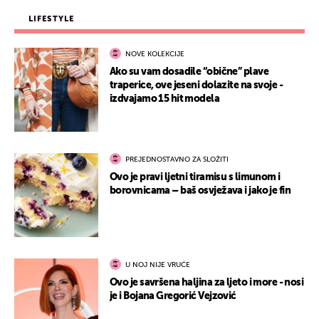
LIFESTYLE
NOVE KOLEKCIJE
Ako su vam dosadile “obične” plave
traperice, ove jeseni dolazite na svoje -
izdvajamo 15 hit modela
PREJEDNOSTAVNO ZA SLOŽITI
Ovo je pravi ljetni tiramisu s limunom i
borovnicama – baš osvježava i jako je fin
U NOJ NIJE VRUĆE
Ovo je savršena haljina za ljeto i more - nosi
je i Bojana Gregorić Vejzović