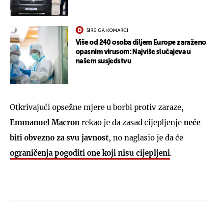
ŠIRE GA KOMARCI
Više od 240 osoba diljem Europe zaraženo
opasnim virusom: Najviše slučajeva u
našem susjedstvu
Otkrivajući opsežne mjere u borbi protiv zaraze,
Emmanuel Macron
rekao je da zasad cijepljenje
neće
biti obvezno za svu javnost
, no naglasio je da će
ograničenja pogoditi one koji nisu cijepljeni
.