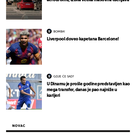
aerodromu, izbila velika masovna tučnjava
BOMBA!
Liverpool doveo kapetana Barcelone!
GDJE ĆE SAD?
U Dinamu je prošle godine predstavljen kao
mega transfer, danas je pao najniže u
karijeri
NOVAC