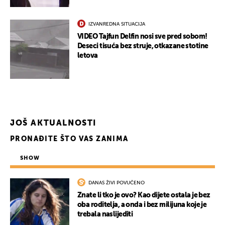
UKLJUČITE NOTIFIKACIJE
IZVANREDNA SITUACIJA
VIDEO Tajfun Delfin nosi sve pred sobom!
Deseci tisuća bez struje, otkazane stotine
letova
JOŠ AKTUALNOSTI
PRONAĐITE ŠTO VAS ZANIMA
SHOW
DANAS ŽIVI POVUČENO
Znate li tko je ovo? Kao dijete ostala je bez
oba roditelja, a onda i bez milijuna koje je
trebala naslijediti