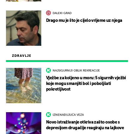
DALEKI GRAD
Drago mu je što je cijelo vrijeme uz njega
ZDRAVLJE
NAJSIGURNIJI OBLIK REKREACIJE
Vježbe za koljeno u moru: 5 sigurnih vježbi
koje mogu smanjiti bol i poboljšati
pokretljivost
IZNENAĐUJUĆA VEZA
Novo istraživanje otkriva zašto osobe s
depresijom drugačije reagiraju na lajkove