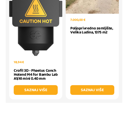
7.000,00 €
Poljoprivredno zemljište,
Velika Ludina, 1375 m2
18,94 €
Crofil 3D - Phaetus Conch
Hotend M4 for Bambu Lab
A1/A1 mini 0.40 mm
SAZNAJ VIŠE
SAZNAJ VIŠE