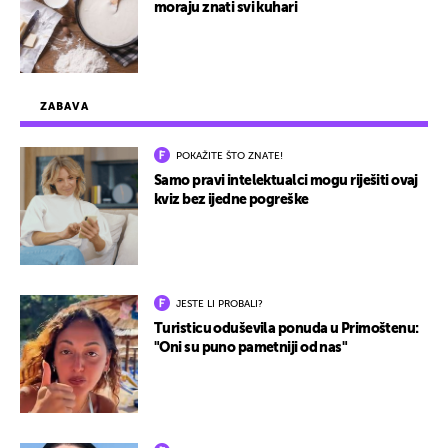
moraju znati svi kuhari
ZABAVA
POKAŽITE ŠTO ZNATE!
Samo pravi intelektualci mogu riješiti ovaj
kviz bez ijedne pogreške
JESTE LI PROBALI?
Turisticu oduševila ponuda u Primoštenu:
"Oni su puno pametniji od nas"