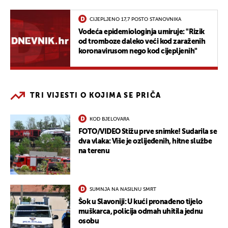
CIJEPLJENO 17,7 POSTO STANOVNIKA
Vodeća epidemiologinja umiruje: "Rizik
od tromboze daleko veći kod zaraženih
koronavirusom nego kod cijepljenih"
TRI VIJESTI O KOJIMA SE PRIČA
KOD BJELOVARA
FOTO/VIDEO Stižu prve snimke! Sudarila se
dva vlaka: Više je ozlijeđenih, hitne službe
na terenu
SUMNJA NA NASILNU SMRT
Šok u Slavoniji: U kući pronađeno tijelo
muškarca, policija odmah uhitila jednu
osobu