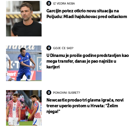
IZ VEDRA NEBA
Garcijin potez otkrio novu situaciju na
Poljudu: Mladi hajdukovac pred odlaskom
GDJE ĆE SAD?
U Dinamu je prošle godine predstavljen kao
mega transfer, danas je pao najniže u
karijeri
PONOVNI SUSRET?
Newcastle prodao tri glavna igrača, novi
trener uperio prstom u Hrvata: "Želim
njega!"