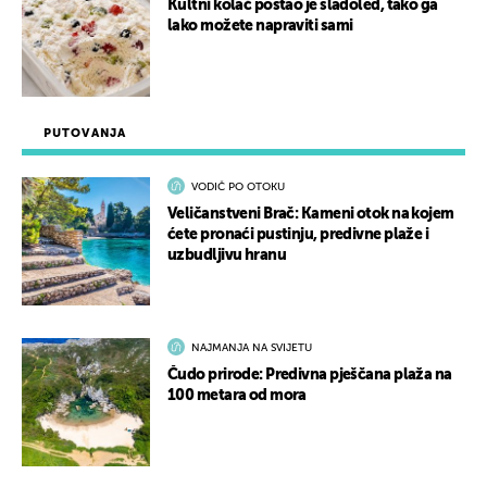
Kultni kolač postao je sladoled, tako ga
lako možete napraviti sami
PUTOVANJA
VODIČ PO OTOKU
Veličanstveni Brač: Kameni otok na kojem
ćete pronaći pustinju, predivne plaže i
uzbudljivu hranu
NAJMANJA NA SVIJETU
Čudo prirode: Predivna pješčana plaža na
100 metara od mora