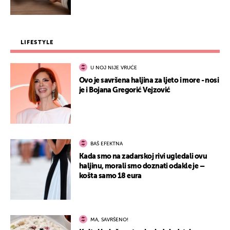
LIFESTYLE
U NOJ NIJE VRUĆE
Ovo je savršena haljina za ljeto i more - nosi
je i Bojana Gregorić Vejzović
BAŠ EFEKTNA
Kada smo na zadarskoj rivi ugledali ovu
haljinu, morali smo doznati odakle je –
košta samo 18 eura
MA, SAVRŠENO!