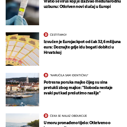
Vratio se virus koji je izazvao međunarodnu
uzbunu: Otkriven novi slučaj u Europi
ČESTITAMO!
Izvučen je Eurojackpot od čak 32,6 milijuna
eura: Doznajte gdje idu bogati dobitci u
Hrvatskoj
"NARUČILA SAM IDENTIČNU"
Potresna poruka majke čijeg su sina
pretukli zbog majice: "Sloboda nestaje
svaki put kad prešutimo nasilje"
ČEKA SE NALAZ OBDUKCIJE
U moru pronađeno tijelo: Otkriveno o