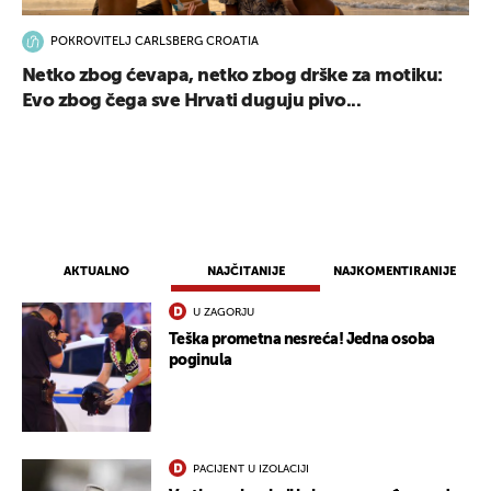
POKROVITELJ CARLSBERG CROATIA
Netko zbog ćevapa, netko zbog drške za motiku:
Evo zbog čega sve Hrvati duguju pivo...
UKLJUČITE NOTIFIKACIJE
AKTUALNO
NAJČITANIJE
NAJKOMENTIRANIJE
U ZAGORJU
Teška prometna nesreća! Jedna osoba
poginula
PACIJENT U IZOLACIJI