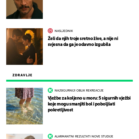
NASLJEDNIK
Želi da njih troje sretno žive, a nije ni
svjesna da ga je odavno izgubila
ZDRAVLJE
NAJSIGURNIJI OBLIK REKREACIJE
Vježbe za koljeno u moru: 5 sigurnih vježbi
koje mogu smanjiti bol i poboljšati
pokretljivost
ALARMANTNI REZULTATI NOVE STUDIJE