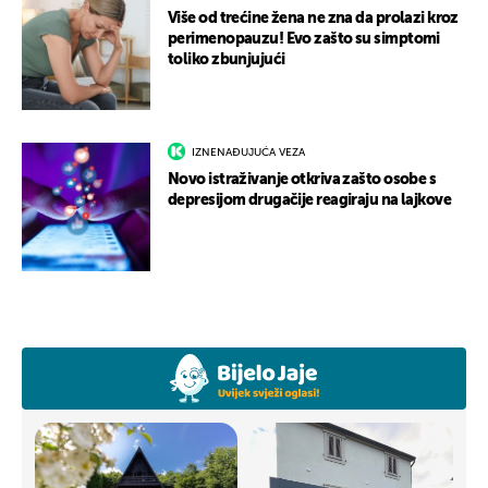
Više od trećine žena ne zna da prolazi kroz
perimenopauzu! Evo zašto su simptomi
toliko zbunjujući
IZNENAĐUJUĆA VEZA
Novo istraživanje otkriva zašto osobe s
depresijom drugačije reagiraju na lajkove