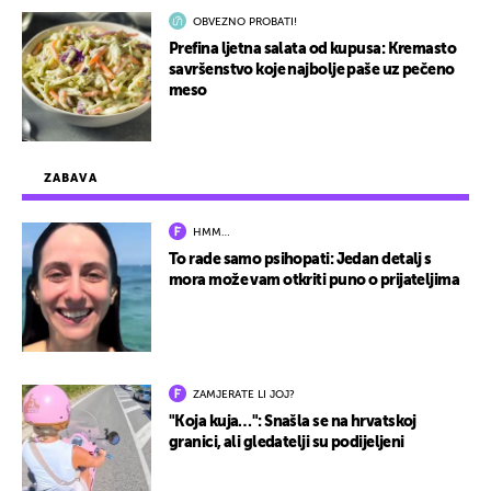
OBVEZNO PROBATI!
Prefina ljetna salata od kupusa: Kremasto
savršenstvo koje najbolje paše uz pečeno
meso
ZABAVA
HMM…
To rade samo psihopati: Jedan detalj s
mora može vam otkriti puno o prijateljima
ZAMJERATE LI JOJ?
"Koja kuja…": Snašla se na hrvatskoj
granici, ali gledatelji su podijeljeni