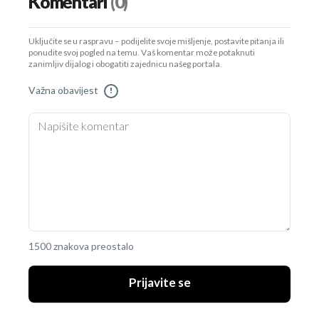
Komentari
(0)
Uključite se u raspravu – podijelite svoje mišljenje, postavite pitanja ili
ponudite svoj pogled na temu. Vaš komentar može potaknuti
zanimljiv dijalog i obogatiti zajednicu našeg portala.
Važna obavijest
!
1500 znakova preostalo
Prijavite se