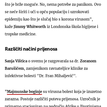
što je brže moguće. No, nema potrebe za panikom. Ovo
se neće širiti i ući u opću populaciju i uzrokovati
epidemiju kao što je slučaj bio s korona virusom",
kaže
Jimmy Whitworth
iz Londonska škola higijene i
tropske medicine.
Različiti načini prijenosa
Sanja Vištica
o svemu je razgovarala sa dr.
Zoranom
Barušićem
, zamjenikom ravnateljice klinike za
infektivne bolesti ''Dr. Fran Mihaljević''.
"
Majmunske boginje
su virusna bolest koja je izuzetno
zarazna. Postoje različiti puteva prijenosa. Uzročnik je
primarno stacioniran na području Afrike u životinjama,