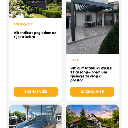
248.000,00 €
Vikendica s pogledom na
rijeku Dobru
1,00 €
BIOKLIMATSKE PERGOLE
TT Gradnja - premium
rješenje za vanjski
prostor
SAZNAJ VIŠE
SAZNAJ VIŠE