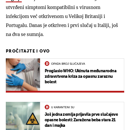
utvrđeni simptomi kompatibilni s virusnom
infekcijom već otkrivenom u Velikoj Britaniji i
Portugalu. Danas je otkriven i prvi slučaj u Italiji, još
na dva se sumnja.
PROČITAJTE I OVO
OPADA BROJ SLUČAJEVA
Proglasio WHO: Ukinuta međunarodna
zdravstvena kriza za opasnu zaraznu
bolest
U KARANTENI SU
Još jedna zemlja prijavila prve slučajeve
opasne bolesti: Zaražena beba stara 21
dan i majka