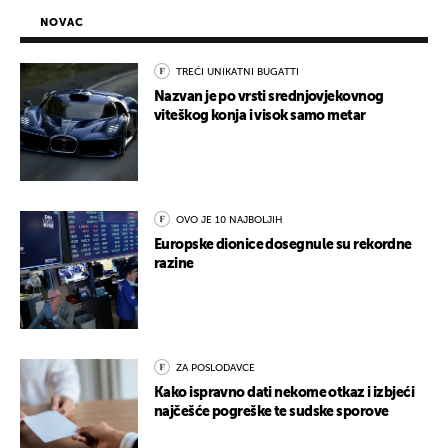
NOVAC
TREĆI UNIKATNI BUGATTI
Nazvan je po vrsti srednjovjekovnog
viteškog konja i visok samo metar
OVO JE 10 NAJBOLJIH
Europske dionice dosegnule su rekordne
razine
ZA POSLODAVCE
Kako ispravno dati nekome otkaz i izbjeći
najčešće pogreške te sudske sporove