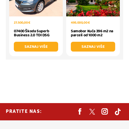
27.500,00 €
495.000,00 €
07400 Škoda Superb
Samobor Kuća 396 m2 na
Business 2.0 TDI DSG
parceli od 1000 m2
SAZNAJ VIŠE
SAZNAJ VIŠE
PRATITE NAS: