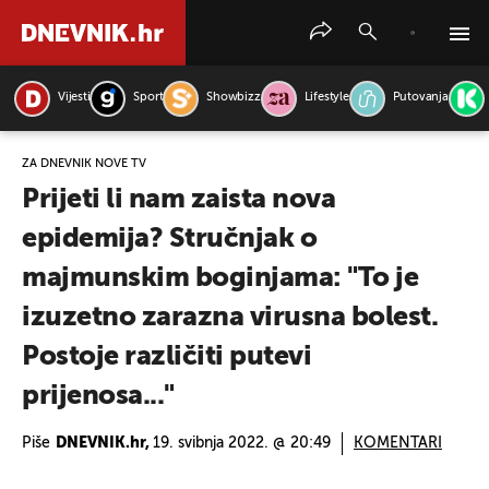
Vijesti
Sport
Showbizz
Lifestyle
Putovanja
PRETRAŽITE VIJESTI
ZA DNEVNIK NOVE TV
Prijeti li nam zaista nova
epidemija? Stručnjak o
majmunskim boginjama: "To je
izuzetno zarazna virusna bolest.
Postoje različiti putevi
prijenosa..."
Piše
DNEVNIK.hr,
19. svibnja 2022. @ 20:49
KOMENTARI