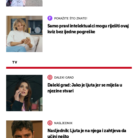
POKAŽITE ŠTO ZNATE!
Samo pravi intelektualci mogu riješiti ovaj
kviz bez ijedne pogreške
TV
DALEKI GRAD
Daleki grad: Jako je ljuta jer se miješa u
njezine stvari
NASLJEDNIK
Nasljednik: Ljuta je na njega i zahtjeva da
učini nešto