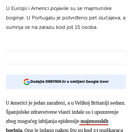
U Europi i Americi pojavile su se majmunske
boginje. U Portugalu je potvrđeno pet slučajeva, a
sumnja se na zarazu kod još 15 osoba.
Dodajte DNEVNIK.hr u omiljeni Google izvor
U Americi je jedan zaraženi, a u Velikoj Britaniji sedam.
Španjolske zdravstvene vlasti izdale su i upozorenje
zbog mogućeg izbijanja epidemije
majmunskih
boginja
. Ono je izdano nakon što su kod 23 muškaraca