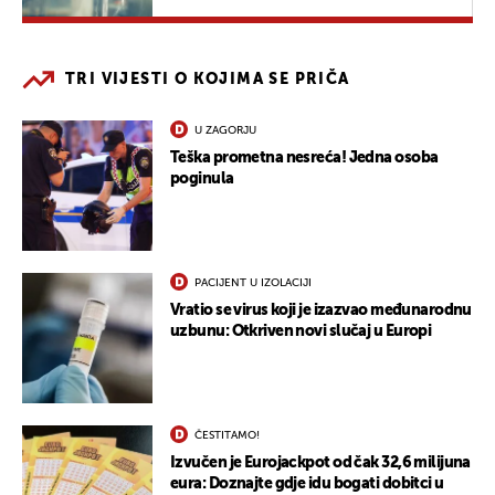
TRI VIJESTI O KOJIMA SE PRIČA
U ZAGORJU
Teška prometna nesreća! Jedna osoba
poginula
PACIJENT U IZOLACIJI
Vratio se virus koji je izazvao međunarodnu
uzbunu: Otkriven novi slučaj u Europi
ČESTITAMO!
Izvučen je Eurojackpot od čak 32,6 milijuna
eura: Doznajte gdje idu bogati dobitci u