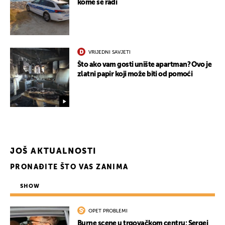
kome se radi
VRIJEDNI SAVJETI
Što ako vam gosti unište apartman? Ovo je
zlatni papir koji može biti od pomoći
JOŠ AKTUALNOSTI
PRONAĐITE ŠTO VAS ZANIMA
SHOW
OPET PROBLEMI
Burne scene u trgovačkom centru: Sergej