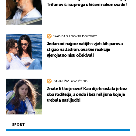
Trifunović i supruga uhićeni nakon svađe!
"KAO DA SU NOVAK ĐOKOVIĆ"
Jedan od najpoznatijih svjetskih parova
stigao na Jadran, ovakve reakcije
vjerojatno nisu očekivali
DANAS ŽIVI POVUČENO
Znate li tko je ovo? Kao dijete ostala je bez
oba roditelja, a onda i bez milijuna koje je
trebala naslijediti
SPORT