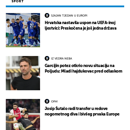
SPORT
SJAJAN TJEDAN U EUROPI
Hrvatska nastavila uspon na UEFA-inoj
ljestvici: Preskočena je još jedna država
IZ VEDRA NEBA
Garcijin potez otkrio novu situaciju na
Poljudu: Mladi hajdukovac pred odlaskom
OPA!
Josip Šutalo radi transfer u redove
nogometnog diva i bivšeg prvaka Europe