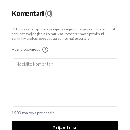
Komentari
(0)
Uključite se u raspravu – podijelite svoje mišljenje, postavite pitanja ili
ponudite svoj pogled na temu. Vaš komentar može potaknuti
zanimljiv dijalog i obogatiti zajednicu našeg portala.
Važna obavijest
!
1500 znakova preostalo
Prijavite se