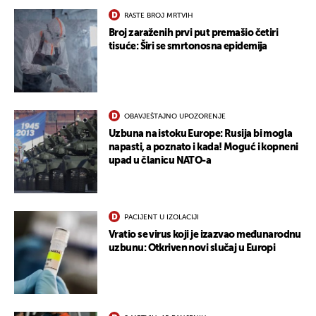
RASTE BROJ MRTVIH
Broj zaraženih prvi put premašio četiri
tisuće: Širi se smrtonosna epidemija
OBAVJEŠTAJNO UPOZORENJE
Uzbuna na istoku Europe: Rusija bi mogla
napasti, a poznato i kada! Moguć i kopneni
upad u članicu NATO-a
PACIJENT U IZOLACIJI
Vratio se virus koji je izazvao međunarodnu
uzbunu: Otkriven novi slučaj u Europi