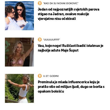
"KAO DA SU NOVAK ĐOKOVIĆ"
Jedan od najpoznatijih svjetskih parova
stigao na Jadran, ovakve reakcije
vjerojatno nisu očekivali
"UUUUUUFFFF"
Vau, koje noge! Ružičasti badić istaknuo je
najbolje adute Maje Šuput
U 27. GODINI
Preminula je mlada influencerica koju je
pratilo više od milijun ljudi, dugo se borila s
opakom bolešću