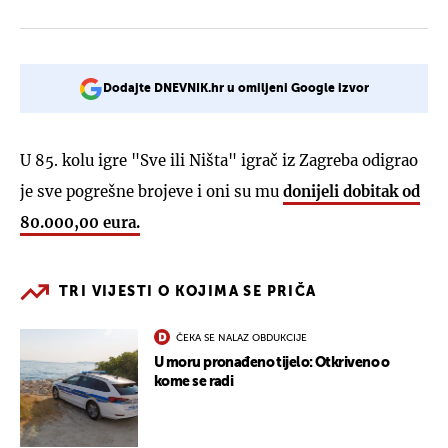
Dodajte DNEVNIK.hr u omiljeni Google izvor
U 85. kolu igre "Sve ili Ništa" igrač iz Zagreba odigrao
je sve pogrešne brojeve i oni su mu
donijeli dobitak od
80.000,00 eura.
TRI VIJESTI O KOJIMA SE PRIČA
ČEKA SE NALAZ OBDUKCIJE
U moru pronađeno tijelo: Otkriveno o
kome se radi