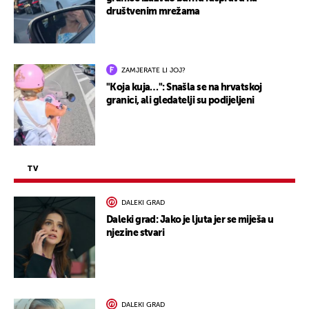
društvenim mrežama
ZAMJERATE LI JOJ?
"Koja kuja…": Snašla se na hrvatskoj
granici, ali gledatelji su podijeljeni
TV
DALEKI GRAD
Daleki grad: Jako je ljuta jer se miješa u
njezine stvari
DALEKI GRAD