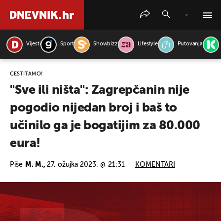
Vijesti
Sport
Showbizz
Lifestyle
Putovanja
PRETRAŽITE VIJESTI
ČESTITAMO!
"Sve ili ništa": Zagrepčanin nije
pogodio nijedan broj i baš to
učinilo ga je bogatijim za 80.000
eura!
Piše
M. M.,
27. ožujka 2023. @ 21:31
KOMENTARI