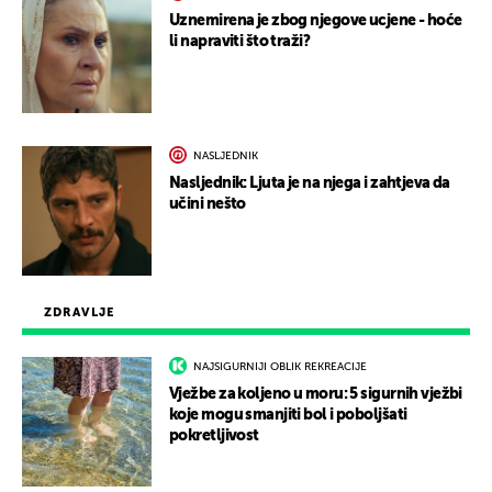
Uznemirena je zbog njegove ucjene - hoće
li napraviti što traži?
NASLJEDNIK
Nasljednik: Ljuta je na njega i zahtjeva da
učini nešto
ZDRAVLJE
NAJSIGURNIJI OBLIK REKREACIJE
Vježbe za koljeno u moru: 5 sigurnih vježbi
koje mogu smanjiti bol i poboljšati
pokretljivost