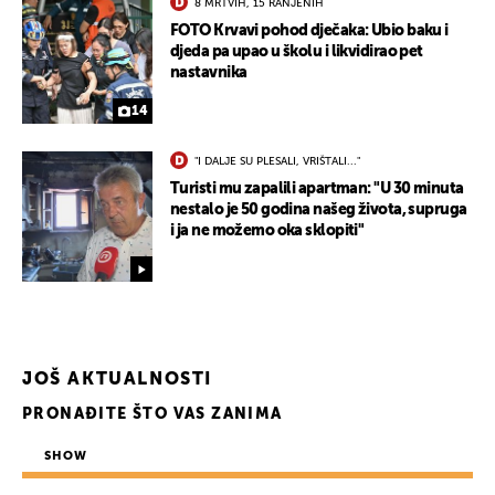
8 MRTVIH, 15 RANJENIH
FOTO Krvavi pohod dječaka: Ubio baku i
djeda pa upao u školu i likvidirao pet
nastavnika
14
"I DALJE SU PLESALI, VRIŠTALI..."
Turisti mu zapalili apartman: "U 30 minuta
nestalo je 50 godina našeg života, supruga
i ja ne možemo oka sklopiti"
JOŠ AKTUALNOSTI
PRONAĐITE ŠTO VAS ZANIMA
SHOW
UKLJUČITE NOTIFIKACIJE