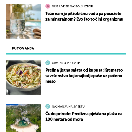
NIJE UVIJEK NAJBOLJI IZBOR
Teže vam je piti običnu vodu pa posežete
za mineralnom? Evo što to čini organizmu
PUTOVANJA
OBVEZNO PROBATI!
Prefina ljetna salata od kupusa: Kremasto
savršenstvo koje najbolje paše uz pečeno
meso
NAJMANJA NA SVIJETU
Čudo prirode: Predivna pješčana plaža na
100 metara od mora