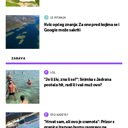
15 PITANJA
Kviz općeg znanja: Za one pred kojima se i
Google može sakriti
ZABAVA
LOL
"Je li živ, zna li se?": Snimka s Jadrana
postala hit, radi li i vaš muž ovo?
ŠTO KAŽETE?
"Hrvat sam, ali ovo je sramota": Prizor s
granice izazvao burnu raspravu na