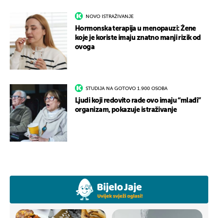
NOVO ISTRAŽIVANJE
Hormonska terapija u menopauzi: Žene
koje je koriste imaju znatno manji rizik od
ovoga
STUDIJA NA GOTOVO 1.900 OSOBA
Ljudi koji redovito rade ovo imaju “mlađi”
organizam, pokazuje istraživanje