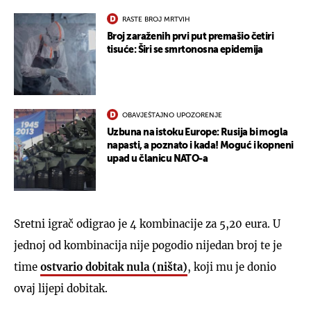
RASTE BROJ MRTVIH
Broj zaraženih prvi put premašio četiri
tisuće: Širi se smrtonosna epidemija
OBAVJEŠTAJNO UPOZORENJE
Uzbuna na istoku Europe: Rusija bi mogla
napasti, a poznato i kada! Moguć i kopneni
upad u članicu NATO-a
Sretni igrač odigrao je 4 kombinacije za 5,20 eura. U
jednoj od kombinacija nije pogodio nijedan broj te je
time
ostvario dobitak nula (ništa)
, koji mu je donio
ovaj lijepi dobitak.