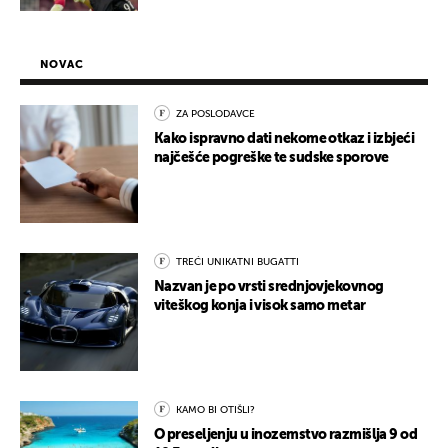
NOVAC
ZA POSLODAVCE
Kako ispravno dati nekome otkaz i izbjeći
najčešće pogreške te sudske sporove
TREĆI UNIKATNI BUGATTI
Nazvan je po vrsti srednjovjekovnog
viteškog konja i visok samo metar
KAMO BI OTIŠLI?
O preseljenju u inozemstvo razmišlja 9 od