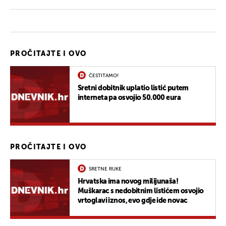
PROČITAJTE I OVO
ČESTITAMO!
Sretni dobitnik uplatio listić putem
interneta pa osvojio 50.000 eura
PROČITAJTE I OVO
SRETNE RUKE
Hrvatska ima novog milijunaša!
Muškarac s nedobitnim listićem osvojio
vrtoglavi iznos, evo gdje ide novac