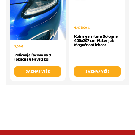
4.475,00 €
Kutna garnitura Bologna
400x207 cm, Materijal:
Mogućnost izbora
1,00 €
Poliranje farova na 9
lokacija u Hrvatskoj
SAZNAJ VIŠE
SAZNAJ VIŠE