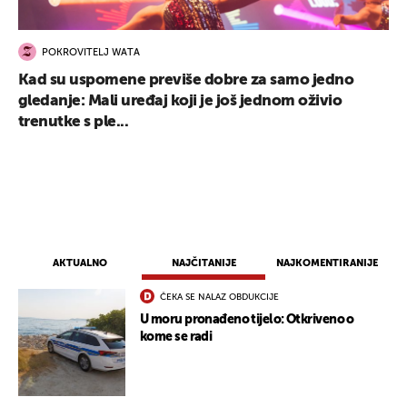
POKROVITELJ WATA
Kad su uspomene previše dobre za samo jedno
gledanje: Mali uređaj koji je još jednom oživio
trenutke s ple...
AKTUALNO
NAJČITANIJE
NAJKOMENTIRANIJE
ČEKA SE NALAZ OBDUKCIJE
U moru pronađeno tijelo: Otkriveno o
kome se radi