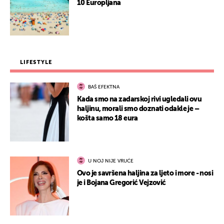
10 Europljana
LIFESTYLE
BAŠ EFEKTNA
Kada smo na zadarskoj rivi ugledali ovu
haljinu, morali smo doznati odakle je –
košta samo 18 eura
U NOJ NIJE VRUĆE
Ovo je savršena haljina za ljeto i more - nosi
je i Bojana Gregorić Vejzović