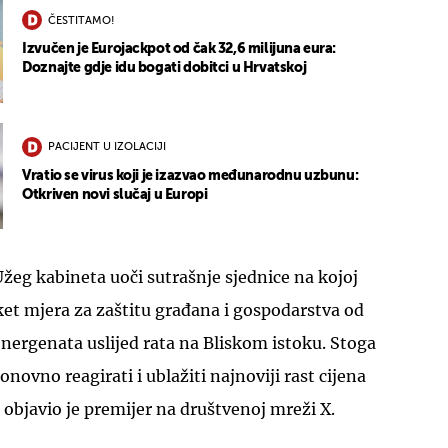
ČESTITAMO!
Izvučen je Eurojackpot od čak 32,6 milijuna eura:
Doznajte gdje idu bogati dobitci u Hrvatskoj
PACIJENT U IZOLACIJI
Vratio se virus koji je izazvao međunarodnu uzbunu:
Otkriven novi slučaj u Europi
žeg kabineta uoči sutrašnje sjednice na kojoj
ket mjera za zaštitu građana i gospodarstva od
energenata uslijed rata na Bliskom istoku. Stoga
vno reagirati i ublažiti najnoviji rast cijena
 objavio je premijer na društvenoj mreži X.