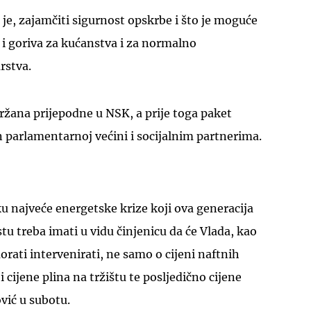
o je, zajamčiti sigurnost opskrbe i što je moguće
a i goriva za kućanstva i za normalno
rstva.
držana prijepodne u NSK, a prije toga paket
UKLJUČITE NOTIFIKACIJE
n parlamentarnoj većini i socijalnim partnerima.
 najveće energetske krize koji ova generacija
u treba imati u vidu činjenicu da će Vlada, kao
 morati intervenirati, ne samo o cijeni naftnih
i cijene plina na tržištu te posljedično cijene
vić u subotu.