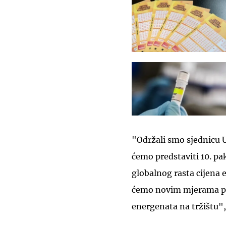
"Održali smo sjednicu U
ćemo predstaviti 10. pa
globalnog rasta cijena 
ćemo novim mjerama pono
energenata na tržištu",