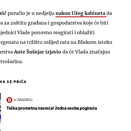
vić
poručio je u nedjelju
nakon Užeg kabineta
da
za zaštitu građana i gospodarstva koje će biti
jednici Vlade ponovno reagirati i ublažiti
ergenata na tržištu uslijed rata na Bliskom istoku
arstva
Ante Šušnjar izjavio
da će Vlada značajno
 trošarina.
IMA SE PRIČA
U ZAGORJU
Teška prometna nesreća! Jedna osoba poginula