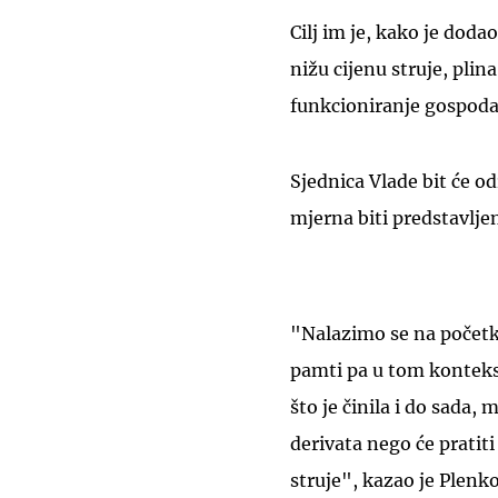
Cilj im je, kako je doda
nižu cijenu struje, plin
funkcioniranje gospoda
Sjednica Vlade bit će o
mjerna biti predstavlje
"Nalazimo se na početku
pamti pa u tom kontekst
što je činila i do sada,
derivata nego će pratiti 
struje", kazao je Plenko