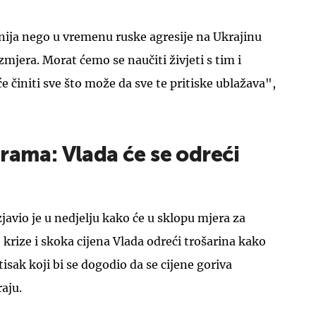
ljnija nego u vremenu ruske agresije na Ukrajinu
azmjera. Morat ćemo se naučiti živjeti s tim i
će činiti sve što može da sve te pritiske ublažava",
rama: Vlada će se odreći
javio je u nedjelju kako će u sklopu mjera za
krize i skoka cijena Vlada odreći trošarina kako
tisak koji bi se dogodio da se cijene goriva
aju.