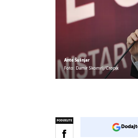
Ante Šušnjar
Foto: Damir Skomrlj/Cropix
PODIJELITE
Dodajt