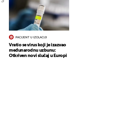
PACIJENT U IZOLACIJI
Vratio se virus koji je izazvao
međunarodnu uzbunu:
Otkriven novi slučaj u Europi