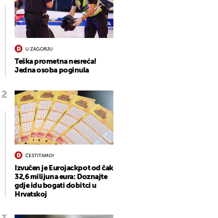
U ZAGORJU
Teška prometna nesreća!
Jedna osoba poginula
ČESTITAMO!
Izvučen je Eurojackpot od čak
32,6 milijuna eura: Doznajte
gdje idu bogati dobitci u
Hrvatskoj