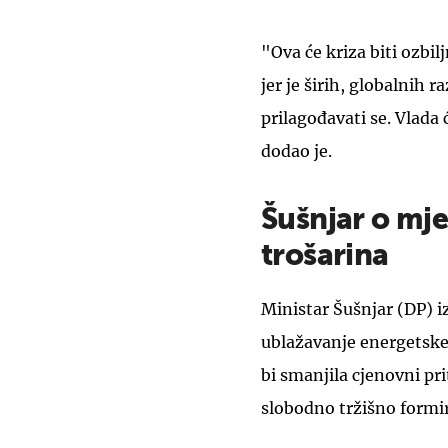
"Ova će kriza biti ozbi
jer je širih, globalnih r
prilagođavati se. Vlada 
dodao je.
Šušnjar o mje
trošarina
Ministar Šušnjar (DP) iz
ublažavanje energetske 
bi smanjila cjenovni pri
slobodno tržišno formir