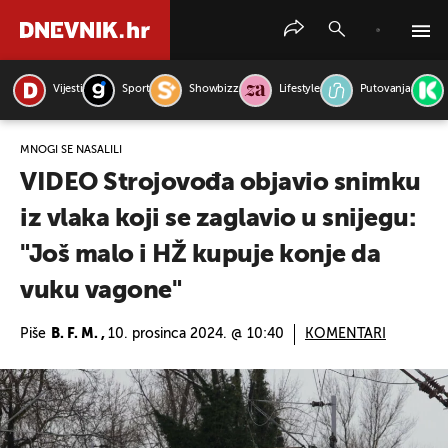
Vijesti
Sport
Showbizz
Lifestyle
Putovanja
PRETRAŽITE VIJESTI
MNOGI SE NAŠALILI
VIDEO Strojovođa objavio snimku
iz vlaka koji se zaglavio u snijegu:
"Još malo i HŽ kupuje konje da
vuku vagone"
Piše
B. F. M. ,
10. prosinca 2024. @ 10:40
KOMENTARI