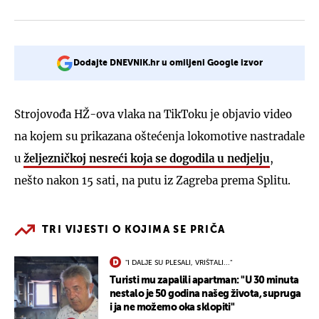
Dodajte DNEVNIK.hr u omiljeni Google izvor
Strojovođa HŽ-ova vlaka na TikToku je objavio video
na kojem su prikazana oštećenja lokomotive nastradale
u
željezničkoj nesreći koja se dogodila u nedjelju
,
nešto nakon 15 sati, na putu iz Zagreba prema Splitu.
TRI VIJESTI O KOJIMA SE PRIČA
"I DALJE SU PLESALI, VRIŠTALI..."
Turisti mu zapalili apartman: "U 30 minuta
nestalo je 50 godina našeg života, supruga
i ja ne možemo oka sklopiti"