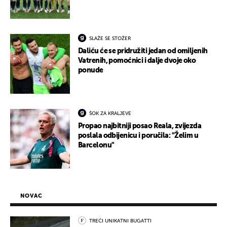
SLAŽE SE STOŽER
Daliću će se pridružiti jedan od omiljenih
Vatrenih, pomoćnici i dalje dvoje oko
ponude
ŠOK ZA KRALJEVE
Propao najbitniji posao Reala, zvijezda
poslala odbijenicu i poručila: "Želim u
Barcelonu"
NOVAC
TREĆI UNIKATNI BUGATTI