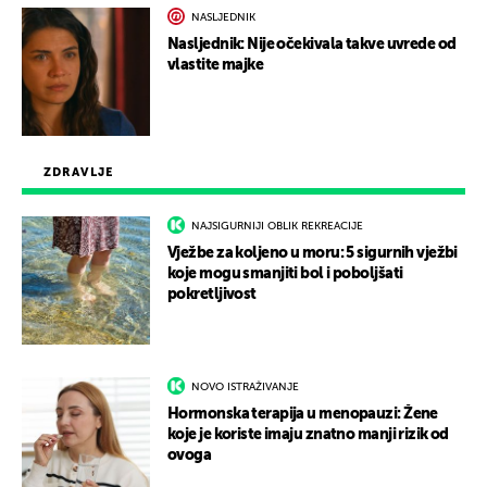
NASLJEDNIK
Nasljednik: Nije očekivala takve uvrede od
vlastite majke
ZDRAVLJE
NAJSIGURNIJI OBLIK REKREACIJE
Vježbe za koljeno u moru: 5 sigurnih vježbi
koje mogu smanjiti bol i poboljšati
pokretljivost
NOVO ISTRAŽIVANJE
Hormonska terapija u menopauzi: Žene
koje je koriste imaju znatno manji rizik od
ovoga