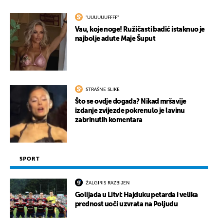
"UUUUUUFFFF"
Vau, koje noge! Ružičasti badić istaknuo je
najbolje adute Maje Šuput
STRAŠNE SLIKE
Što se ovdje događa? Nikad mršavije
izdanje zvijezde pokrenulo je lavinu
zabrinutih komentara
SPORT
ŽALGIRIS RAZBIJEN
Golijada u Litvi: Hajduku petarda i velika
prednost uoči uzvrata na Poljudu