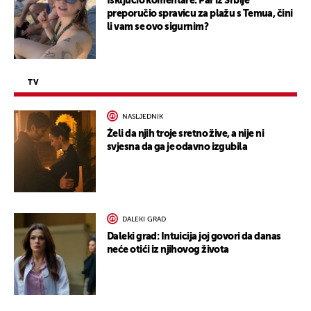
Isključio komentare: Par iz Srbije
preporučio spravicu za plažu s Temua, čini
li vam se ovo sigurnim?
TV
NASLJEDNIK
Želi da njih troje sretno žive, a nije ni
svjesna da ga je odavno izgubila
DALEKI GRAD
Daleki grad: Intuicija joj govori da danas
neće otići iz njihovog života