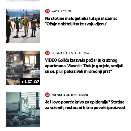
KAOS U CEUTI
Na stotine maloljetnika lutaju ulicama:
"Očajne obitelji traže svoju djecu"
STIGAO I ŠOK S BOOKINGA
VIDEO Gošća izazvala požar luksuznog
apartmana. Vlasnik: "Dok je gorjelo, smijali
su se, pili i pokazivali mi srednji prst"
1:27
7
KRENULO OD BRZE HRANE
Je li ovo povrće krivo za epidemiju? Stotine
zaraženih, restorani hitno povukli proizvod