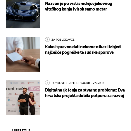
Nazvan je po vrsti srednjovjekovnog
viteškog konja i visok samo metar
ZA POSLODAVCE
Kako ispravno dati nekome otkaz i izbjeći
najčešće pogreške te sudske sporove
POKROVITELJ PHILIP MORRIS ZAGREB
Digitalna rješenja za stvarne probleme: Dva
hrvatska projekta dobila potporu za razvoj
LIFESTYLE