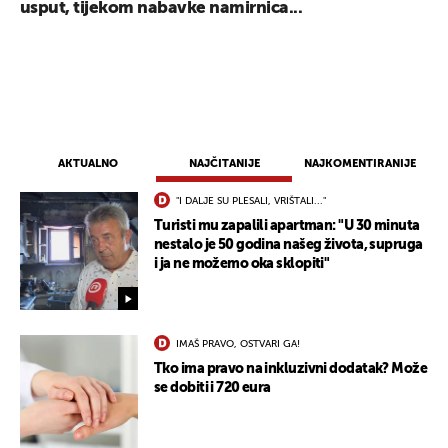
usput, tijekom nabavke namirnica...
AKTUALNO
NAJČITANIJE
NAJKOMENTIRANIJE
"I DALJE SU PLESALI, VRIŠTALI..."
Turisti mu zapalili apartman: "U 30 minuta
nestalo je 50 godina našeg života, supruga
i ja ne možemo oka sklopiti"
UKLJUČITE NOTIFIKACIJE
IMAŠ PRAVO, OSTVARI GA!
Tko ima pravo na inkluzivni dodatak? Može
se dobiti i 720 eura