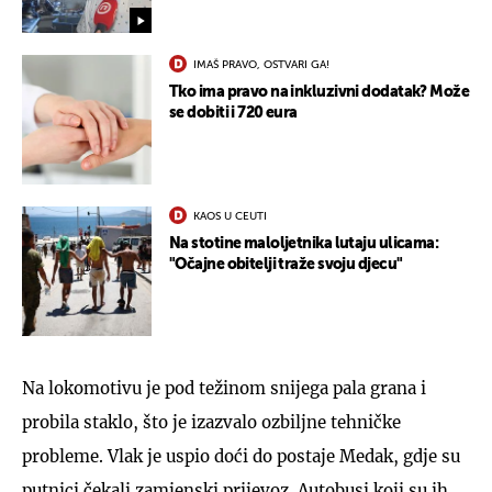
IMAŠ PRAVO, OSTVARI GA!
Tko ima pravo na inkluzivni dodatak? Može
se dobiti i 720 eura
KAOS U CEUTI
Na stotine maloljetnika lutaju ulicama:
"Očajne obitelji traže svoju djecu"
Na lokomotivu je pod težinom snijega pala grana i
probila staklo, što je izazvalo ozbiljne tehničke
probleme. Vlak je uspio doći do postaje Medak, gdje su
putnici čekali zamjenski prijevoz. Autobusi koji su ih