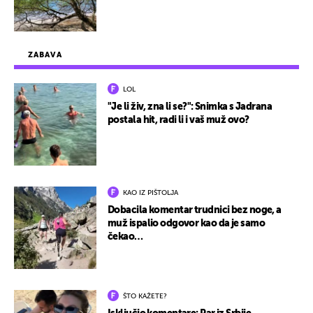
ZABAVA
LOL
"Je li živ, zna li se?": Snimka s Jadrana
postala hit, radi li i vaš muž ovo?
KAO IZ PIŠTOLJA
Dobacila komentar trudnici bez noge, a
muž ispalio odgovor kao da je samo
čekao…
ŠTO KAŽETE?