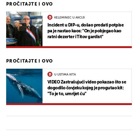
PROČITAJTE I OVO
KELEMINEC U AKCIJI
Incident u DIP-u, došao predati potpise
pa je nastao kaos: "On je pobjegao kao
ratni dezerter i Titov gardist"
PROČITAJTE I OVO
U USTIMA KITA
VIDEO Zastrašujući video pokazao što se
dogodilo čovjeku kojeg je progutao kit:
"To je to, umrijet ću"