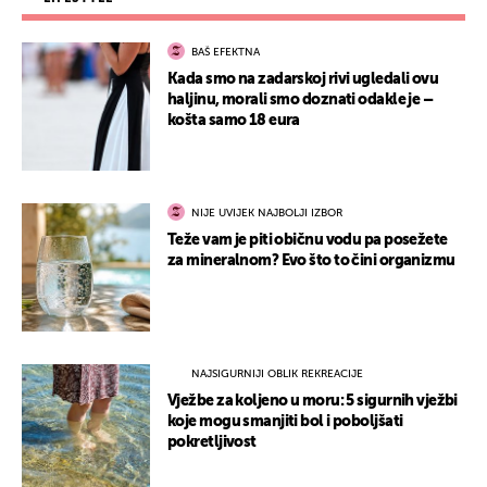
BAŠ EFEKTNA
Kada smo na zadarskoj rivi ugledali ovu
haljinu, morali smo doznati odakle je –
košta samo 18 eura
NIJE UVIJEK NAJBOLJI IZBOR
Teže vam je piti običnu vodu pa posežete
za mineralnom? Evo što to čini organizmu
NAJSIGURNIJI OBLIK REKREACIJE
Vježbe za koljeno u moru: 5 sigurnih vježbi
koje mogu smanjiti bol i poboljšati
pokretljivost