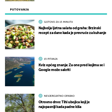
PUTOVANJA
GOTOVO ZA 15 MINUTA
Najbolja ljetna salata od graha: Brzinski
recept za dane kada je prevruće za kuhanje
15 PITANJA
Kviz općeg znanja: Za one pred kojima se i
Google može sakriti
NEVJEROJATNO OPASNO
Otrovno drvo: Tihi ubojica koji je
najopasniji kada padne kiša