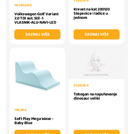
1.299,00 €
18.990,00 €
Krevet na kat 200120
Stepenice i ladice u
Volkswagen Golf Variant
jednom
2.0 TDI aut. Stil -1
VLASNIK-ALU-NAVI-LED
SAZNAJ VIŠE
SAZNAJ VIŠE
3.100,00 €
Tobogan na napuhavanje
dinosaur veliki
156,00 €
Soft Play Mega Wave -
Baby Blue