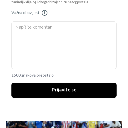
zanimljiv dijalog i obogatiti zajednicu našeg portala.
Važna obavijest
!
1500 znakova preostalo
Prijavite se