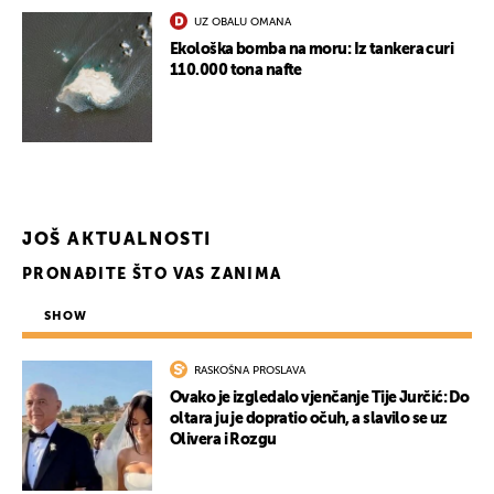
UZ OBALU OMANA
Ekološka bomba na moru: Iz tankera curi
110.000 tona nafte
JOŠ AKTUALNOSTI
PRONAĐITE ŠTO VAS ZANIMA
SHOW
RASKOŠNA PROSLAVA
Ovako je izgledalo vjenčanje Tije Jurčić: Do
oltara ju je dopratio očuh, a slavilo se uz
Olivera i Rozgu