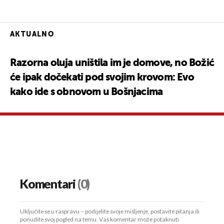
AKTUALNO
Razorna oluja uništila im je domove, no Božić
će ipak dočekati pod svojim krovom: Evo
kako ide s obnovom u Bošnjacima
Komentari
(0)
Uključite se u raspravu – podijelite svoje mišljenje, postavite pitanja ili
ponudite svoj pogled na temu. Vaš komentar može potaknuti