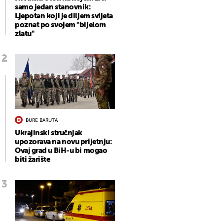
samo jedan stanovnik:
Ljepotan koji je diljem svijeta
poznat po svojem "bijelom
zlatu"
BURE BARUTA
Ukrajinski stručnjak
upozorava na novu prijetnju:
Ovaj grad u BiH-u bi mogao
biti žarište