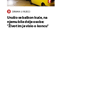
DRAMA U RIJECI
Urušio se balkon kuće, na
njemu bile dvije osobe:
"Život im je visio o koncu"