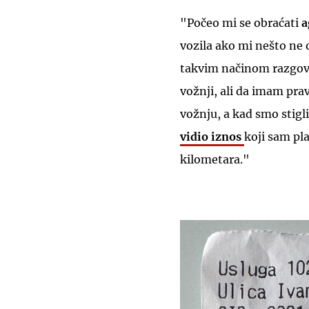
"Počeo mi se obraćati
a
vozila ako mi nešto ne
takvim načinom razgovo
vožnji, ali da imam prav
vožnju, a kad smo stigl
vidio iznos
koji sam pla
kilometara."