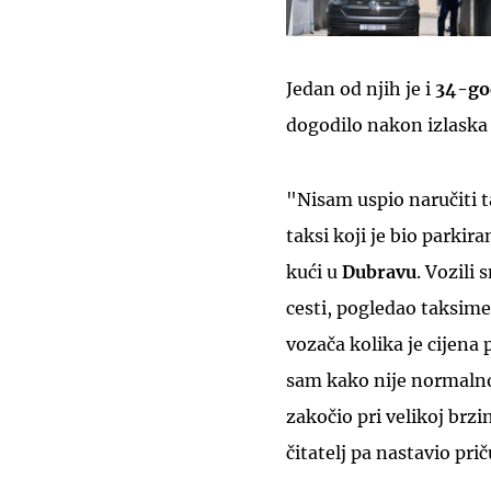
Jedan od njih je i
34-god
dogodilo nakon izlaska 
"Nisam uspio naručiti t
taksi koji je bio parki
kući u
Dubravu
. Vozili
cesti, pogledao taksimet
vozača kolika je cijena
sam kako nije normalno
zakočio pri velikoj brzi
čitatelj pa nastavio prič