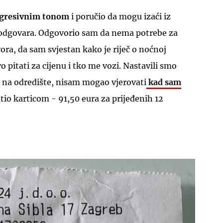
gresivnim tonom
i poručio da mogu izaći iz
 odgovara. Odgovorio sam da nema potrebe za
ra, da sam svjestan kako je riječ o noćnoj
o pitati za cijenu i tko me vozi. Nastavili smo
i na odredište, nisam mogao vjerovati
kad sam
UKLJUČITE NOTIFIKACIJE
tio karticom - 91,50 eura za prijeđenih 12