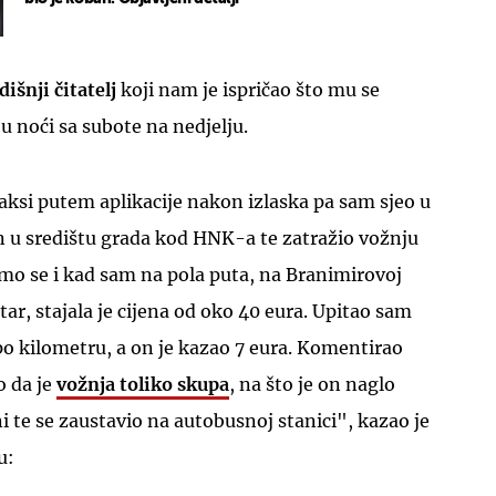
išnji čitatelj
koji nam je ispričao što mu se
u noći sa subote na nedjelju.
aksi putem aplikacije nakon izlaska pa sam sjeo u
ran u središtu grada kod HNK-a te zatražio vožnju
 smo se i kad sam na pola puta, na Branimirovoj
ar, stajala je cijena od oko 40 eura. Upitao sam
 po kilometru, a on je kazao 7 eura. Komentirao
 da je
vožnja toliko skupa
, na što je on naglo
ni te se zaustavio na autobusnoj stanici", kazao je
u: