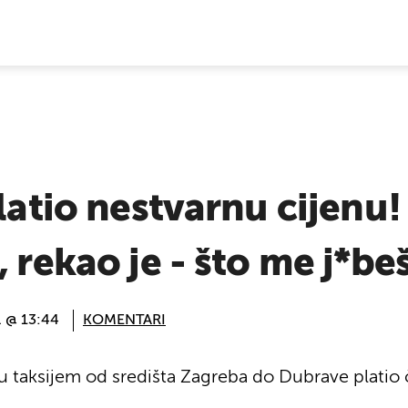
E VIJESTI
latio nestvarnu cijenu! 
 rekao je - što me j*beš
. @ 13:44
KOMENTARI
ju taksijem od središta Zagreba do Dubrave platio 