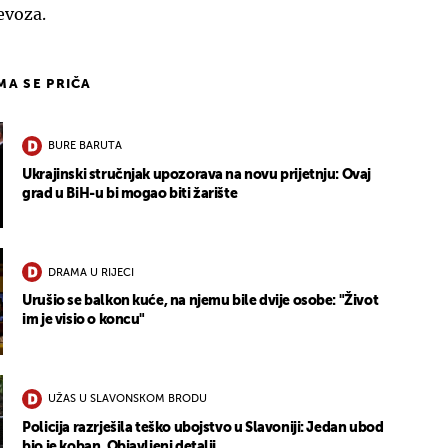
jevoza.
IMA SE PRIČA
BURE BARUTA
Ukrajinski stručnjak upozorava na novu prijetnju: Ovaj
grad u BiH-u bi mogao biti žarište
DRAMA U RIJECI
Urušio se balkon kuće, na njemu bile dvije osobe: "Život
im je visio o koncu"
UŽAS U SLAVONSKOM BRODU
Policija razrješila teško ubojstvo u Slavoniji: Jedan ubod
bio je koban. Objavljeni detalji