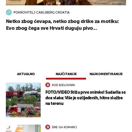
POKROVITELJ CARLSBERG CROATIA
Netko zbog ćevapa, netko zbog drške za motiku:
Evo zbog čega sve Hrvati duguju pivo...
AKTUALNO
NAJČITANIJE
NAJKOMENTIRANIJE
KOD BJELOVARA
FOTO/VIDEO Stižu prve snimke! Sudarila se
dva vlaka: Više je ozlijeđenih, hitne službe
na terenu
ŠIRE GA KOMARCI