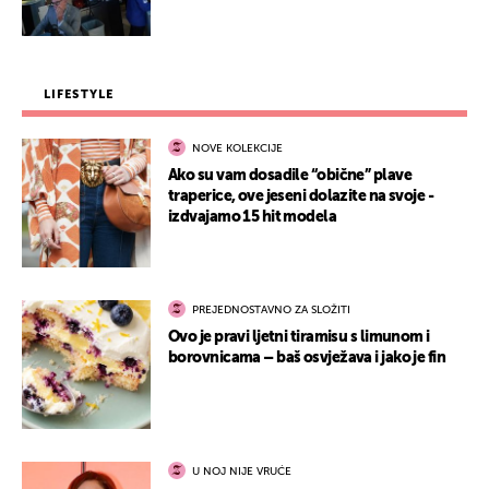
LIFESTYLE
NOVE KOLEKCIJE
Ako su vam dosadile “obične” plave
traperice, ove jeseni dolazite na svoje -
izdvajamo 15 hit modela
PREJEDNOSTAVNO ZA SLOŽITI
Ovo je pravi ljetni tiramisu s limunom i
borovnicama – baš osvježava i jako je fin
U NOJ NIJE VRUĆE