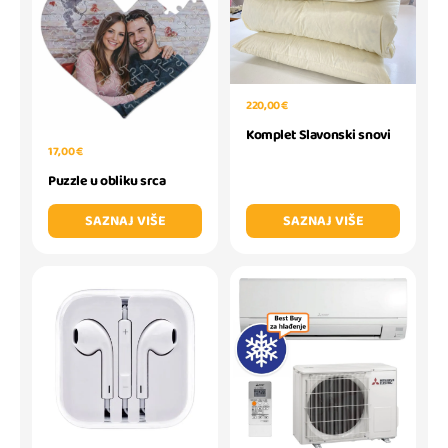
220,00 €
Komplet Slavonski snovi
17,00 €
Puzzle u obliku srca
SAZNAJ VIŠE
SAZNAJ VIŠE