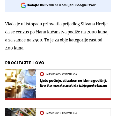
Dodajte DNEVNIK.hr u omiljeni Google izvor
Vlada je u listopadu prihvatila prijedlog Silvana Hrelje
da se cenzus po članu kućanstva podiže na 2000 kuna,
a za samce na 2500. To je za obje kategorije rast od
400 kuna.
PROČITAJTE I OVO
IMAŠ PRAVO, OSTVARI GA
Ljeto počinje, ali zakon ne ide na godišnji:
Evo što morate znati da izbjegnete kaznu
IMAŠ PRAVO, OSTVARI GA