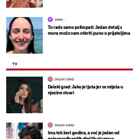
HMM…
To rade samo psihopati: Jedan detalj s
mora može vam otkriti puno o prijateljima
TV
DALEKI GRAD
Daleki grad: Jako je ljuta jer se miješa u
njezine stvari
DALEKI GRAD
Ima tek šest godina, a već je jedan od