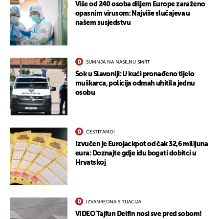
Više od 240 osoba diljem Europe zaraženo
opasnim virusom: Najviše slučajeva u
našem susjedstvu
SUMNJA NA NASILNU SMRT
Šok u Slavoniji: U kući pronađeno tijelo
muškarca, policija odmah uhitila jednu
osobu
ČESTITAMO!
Izvučen je Eurojackpot od čak 32,6 milijuna
eura: Doznajte gdje idu bogati dobitci u
Hrvatskoj
IZVANREDNA SITUACIJA
VIDEO Tajfun Delfin nosi sve pred sobom!