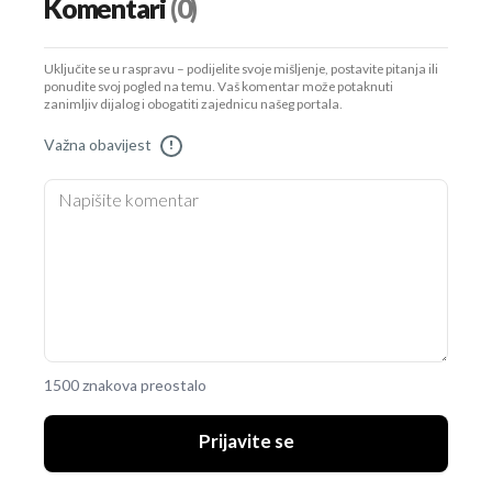
Komentari
(0)
Uključite se u raspravu – podijelite svoje mišljenje, postavite pitanja ili
ponudite svoj pogled na temu. Vaš komentar može potaknuti
zanimljiv dijalog i obogatiti zajednicu našeg portala.
Važna obavijest
!
1500 znakova preostalo
Prijavite se