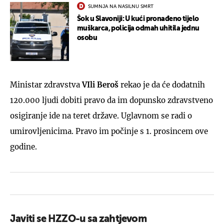
SUMNJA NA NASILNU SMRT
Šok u Slavoniji: U kući pronađeno tijelo
muškarca, policija odmah uhitila jednu
osobu
Ministar zdravstva
VIli Beroš
rekao je da će dodatnih
120.000 ljudi dobiti pravo da im dopunsko zdravstveno
osigiranje ide na teret države. Uglavnom se radi o
umirovljenicima. Pravo im počinje s 1. prosincem ove
godine.
Javiti se HZZO-u sa zahtjevom