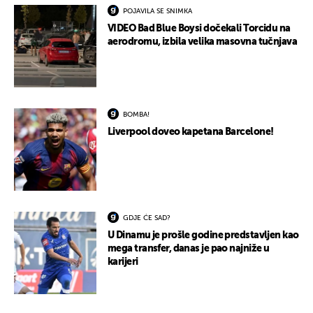
POJAVILA SE SNIMKA
VIDEO Bad Blue Boysi dočekali Torcidu na
aerodromu, izbila velika masovna tučnjava
BOMBA!
Liverpool doveo kapetana Barcelone!
GDJE ĆE SAD?
U Dinamu je prošle godine predstavljen kao
mega transfer, danas je pao najniže u
karijeri