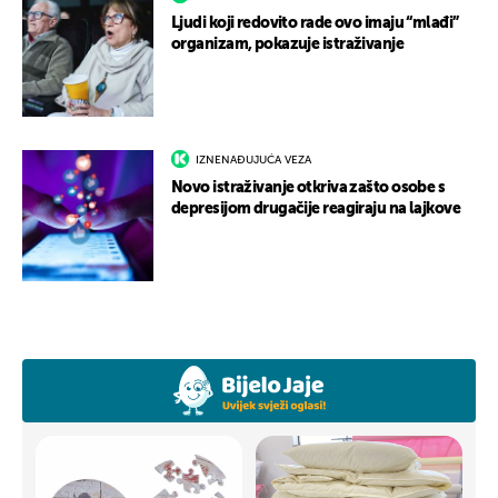
Ljudi koji redovito rade ovo imaju “mlađi”
organizam, pokazuje istraživanje
IZNENAĐUJUĆA VEZA
Novo istraživanje otkriva zašto osobe s
depresijom drugačije reagiraju na lajkove