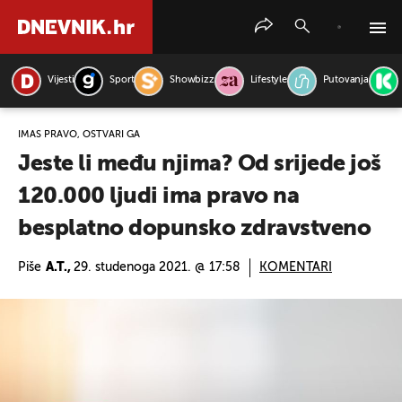
Vijesti
Sport
Showbizz
Lifestyle
Putovanja
PRETRAŽITE VIJESTI
IMAŠ PRAVO, OSTVARI GA
Jeste li među njima? Od srijede još
120.000 ljudi ima pravo na
besplatno dopunsko zdravstveno
Piše
A.T.,
29. studenoga 2021. @ 17:58
KOMENTARI