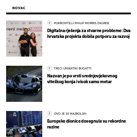
NOVAC
POKROVITELJ PHILIP MORRIS ZAGREB
Digitalna rješenja za stvarne probleme: Dva
hrvatska projekta dobila potporu za razvoj
TREĆI UNIKATNI BUGATTI
Nazvan je po vrsti srednjovjekovnog
viteškog konja i visok samo metar
OVO JE 10 NAJBOLJIH
Europske dionice dosegnule su rekordne
razine