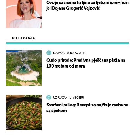
Ovo je savršena haljina za ljeto i more - nosi
je i Bojana Gregorić Vejzović
PUTOVANJA
NAJMANJA NA SVIJETU
Čudo prirode: Predivna pješčana plaža na
100 metara od mora
UZ RUČAK ILI VEČERU
Savršeni prilog: Recept za najfinije mahune
sa špekom