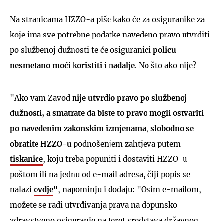
Na stranicama HZZO-a piše kako će za osiguranike za
koje ima sve potrebne podatke navedeno pravo utvrditi
po službenoj dužnosti te će osiguranici
policu
nesmetano moći koristiti i nadalje
. No što ako nije?
"Ako vam Zavod
nije utvrdio pravo
po službenoj
dužnosti, a smatrate da biste to pravo
mogli ostvariti
po navedenim zakonskim izmjenama
,
slobodno se
obratite HZZO-u
podnošenjem zahtjeva putem
tiskanice
, koju treba popuniti i dostaviti HZZO-u
poštom ili na jednu od e-mail adresa, čiji popis se
nalazi
ovdje
", napominju i dodaju: "Osim e-mailom,
možete se radi utvrđivanja prava na dopunsko
zdravstveno osiguranje na teret sredstava državnog