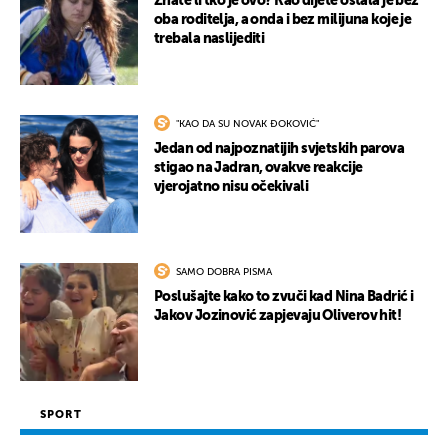
Znate li tko je ovo? Kao dijete ostala je bez
oba roditelja, a onda i bez milijuna koje je
trebala naslijediti
"KAO DA SU NOVAK ĐOKOVIĆ"
Jedan od najpoznatijih svjetskih parova
stigao na Jadran, ovakve reakcije
vjerojatno nisu očekivali
SAMO DOBRA PISMA
Poslušajte kako to zvuči kad Nina Badrić i
Jakov Jozinović zapjevaju Oliverov hit!
SPORT