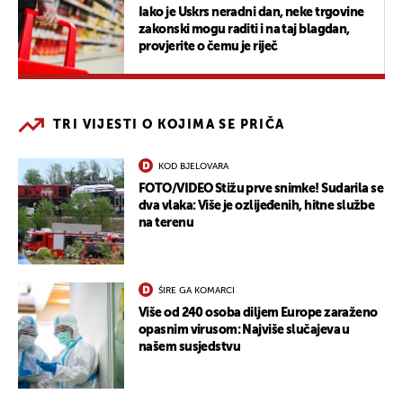
Iako je Uskrs neradni dan, neke trgovine
zakonski mogu raditi i na taj blagdan,
provjerite o čemu je riječ
TRI VIJESTI O KOJIMA SE PRIČA
KOD BJELOVARA
FOTO/VIDEO Stižu prve snimke! Sudarila se
dva vlaka: Više je ozlijeđenih, hitne službe
na terenu
ŠIRE GA KOMARCI
Više od 240 osoba diljem Europe zaraženo
opasnim virusom: Najviše slučajeva u
našem susjedstvu