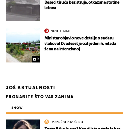
Deseci tisuća bez struje, otkazane stotine
letova
NOVI DETALJI
Ministar objavio nove detalje o sudaru
vlakova! Dvadeset je ozlijeđenih, mlađa
žena na intenzivnoj
9
JOŠ AKTUALNOSTI
PRONAĐITE ŠTO VAS ZANIMA
SHOW
DANAS ŽIVI POVUČENO