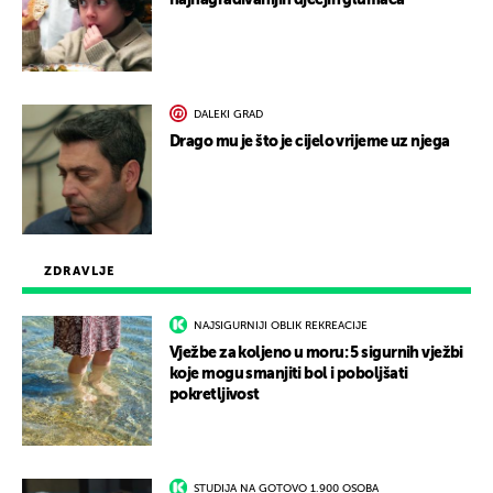
najnagrađivanijih dječjih glumaca
DALEKI GRAD
Drago mu je što je cijelo vrijeme uz njega
ZDRAVLJE
NAJSIGURNIJI OBLIK REKREACIJE
Vježbe za koljeno u moru: 5 sigurnih vježbi
koje mogu smanjiti bol i poboljšati
pokretljivost
STUDIJA NA GOTOVO 1.900 OSOBA