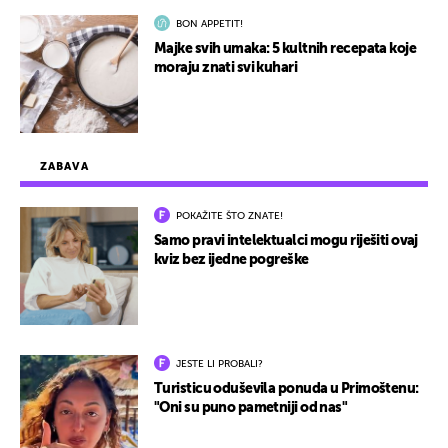
BON APPETIT!
Majke svih umaka: 5 kultnih recepata koje
moraju znati svi kuhari
ZABAVA
POKAŽITE ŠTO ZNATE!
Samo pravi intelektualci mogu riješiti ovaj
kviz bez ijedne pogreške
JESTE LI PROBALI?
Turisticu oduševila ponuda u Primoštenu:
"Oni su puno pametniji od nas"