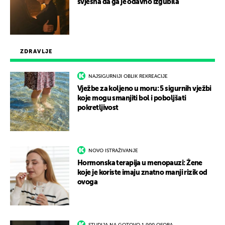
svjesna da ga je odavno izgubila
ZDRAVLJE
NAJSIGURNIJI OBLIK REKREACIJE
Vježbe za koljeno u moru: 5 sigurnih vježbi
koje mogu smanjiti bol i poboljšati
pokretljivost
NOVO ISTRAŽIVANJE
Hormonska terapija u menopauzi: Žene
koje je koriste imaju znatno manji rizik od
ovoga