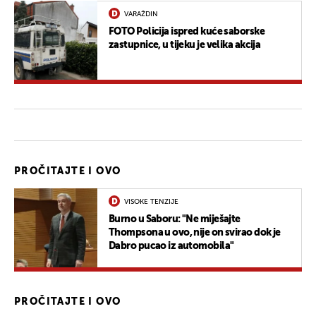
VARAŽDIN
FOTO Policija ispred kuće saborske
zastupnice, u tijeku je velika akcija
PROČITAJTE I OVO
VISOKE TENZIJE
Burno u Saboru: "Ne miješajte
Thompsona u ovo, nije on svirao dok je
Dabro pucao iz automobila"
PROČITAJTE I OVO