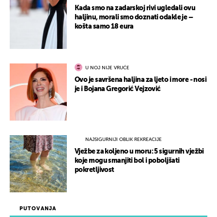
Kada smo na zadarskoj rivi ugledali ovu
haljinu, morali smo doznati odakle je –
košta samo 18 eura
U NOJ NIJE VRUĆE
Ovo je savršena haljina za ljeto i more - nosi
je i Bojana Gregorić Vejzović
NAJSIGURNIJI OBLIK REKREACIJE
Vježbe za koljeno u moru: 5 sigurnih vježbi
koje mogu smanjiti bol i poboljšati
pokretljivost
PUTOVANJA