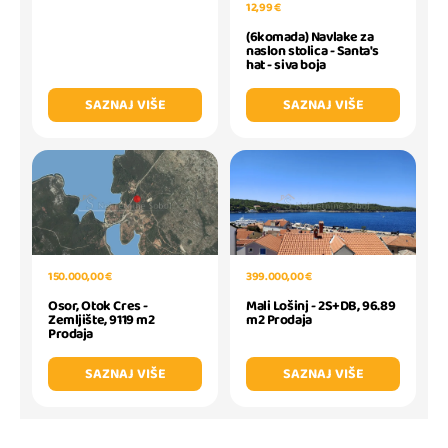
12,99 €
(6komada) Navlake za
naslon stolica - Santa's
hat - siva boja
SAZNAJ VIŠE
SAZNAJ VIŠE
150.000,00 €
399.000,00 €
Osor, Otok Cres -
Mali Lošinj - 2S+DB, 96.89
Zemljište, 9119 m2
m2 Prodaja
Prodaja
SAZNAJ VIŠE
SAZNAJ VIŠE