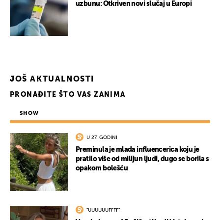
uzbunu: Otkriven novi slučaj u Europi
JOŠ AKTUALNOSTI
PRONAĐITE ŠTO VAS ZANIMA
SHOW
U 27. GODINI
Preminula je mlada influencerica koju je
pratilo više od milijun ljudi, dugo se borila s
opakom bolešću
"UUUUUUFFFF"