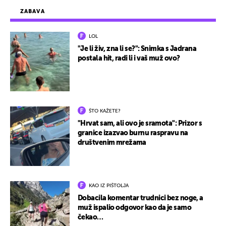
ZABAVA
LOL
"Je li živ, zna li se?": Snimka s Jadrana
postala hit, radi li i vaš muž ovo?
ŠTO KAŽETE?
"Hrvat sam, ali ovo je sramota": Prizor s
granice izazvao burnu raspravu na
društvenim mrežama
KAO IZ PIŠTOLJA
Dobacila komentar trudnici bez noge, a
muž ispalio odgovor kao da je samo
čekao…