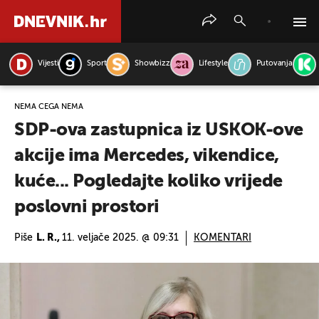
Vijesti
Sport
Showbizz
Lifestyle
Putovanja
PRETRAŽITE VIJESTI
NEMA ČEGA NEMA
SDP-ova zastupnica iz USKOK-ove
akcije ima Mercedes, vikendice,
kuće... Pogledajte koliko vrijede
poslovni prostori
Piše
L. R.,
11. veljače 2025. @ 09:31
KOMENTARI