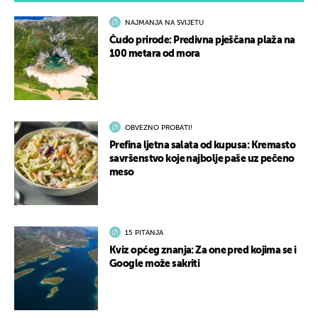
NAJMANJA NA SVIJETU
Čudo prirode: Predivna pješčana plaža na
100 metara od mora
OBVEZNO PROBATI!
Prefina ljetna salata od kupusa: Kremasto
savršenstvo koje najbolje paše uz pečeno
meso
15 PITANJA
Kviz općeg znanja: Za one pred kojima se i
Google može sakriti