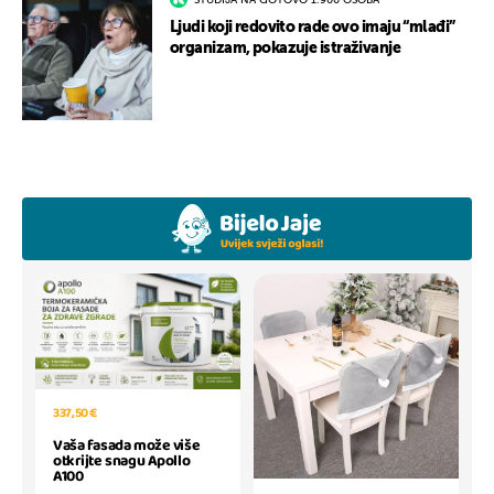
STUDIJA NA GOTOVO 1.900 OSOBA
Ljudi koji redovito rade ovo imaju “mlađi”
organizam, pokazuje istraživanje
337,50 €
Vaša fasada može više
otkrijte snagu Apollo
A100