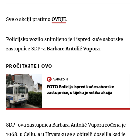
Sve o akciji pratimo
OVDJE
.
Policijsko vozilo snimljeno je i ispred kuće saborske
zastupnice SDP-a
Barbare Antolić Vupora
.
PROČITAJTE I OVO
VARAŽDIN
FOTO Policija ispred kuće saborske
zastupnice, u tijeku je velika akcija
SDP-ova zastupnica Barbara Antolić Vupora rođena je
1968. u Celju, a u Hrvatsku se s obitelji doselila kad je