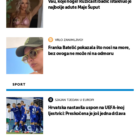
Vau, koje noge! Ružičasti badić istaknuo je
najbolje adute Maje Šuput
VRLO ZANIMLJIVO!
Franka Batelić pokazala što nosi na more,
bez ovoga ne može ni na odmoru
SPORT
SJAJAN TJEDAN U EUROPI
Hrvatska nastavila uspon na UEFA-inoj
ljestvici: Preskočena je još jedna država