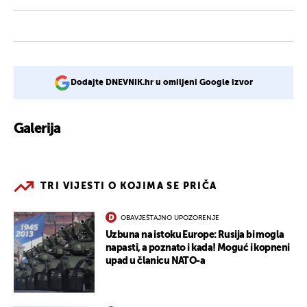
Dodajte DNEVNIK.hr u omiljeni Google izvor
Galerija
2
TRI VIJESTI O KOJIMA SE PRIČA
OBAVJEŠTAJNO UPOZORENJE
Uzbuna na istoku Europe: Rusija bi mogla
napasti, a poznato i kada! Moguć i kopneni
upad u članicu NATO-a