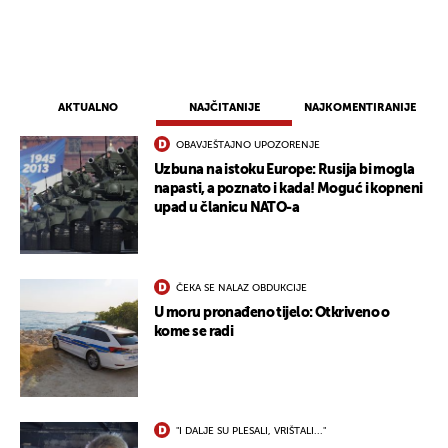
AKTUALNO
NAJČITANIJE
NAJKOMENTIRANIJE
OBAVJEŠTAJNO UPOZORENJE
Uzbuna na istoku Europe: Rusija bi mogla
napasti, a poznato i kada! Moguć i kopneni
upad u članicu NATO-a
ČEKA SE NALAZ OBDUKCIJE
U moru pronađeno tijelo: Otkriveno o
kome se radi
"I DALJE SU PLESALI, VRIŠTALI..."