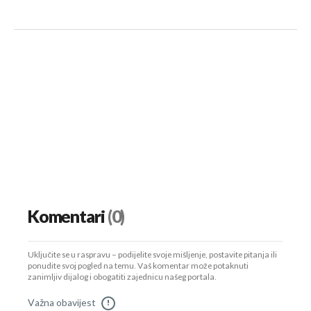
Komentari
(0)
Uključite se u raspravu – podijelite svoje mišljenje, postavite pitanja ili
ponudite svoj pogled na temu. Vaš komentar može potaknuti
zanimljiv dijalog i obogatiti zajednicu našeg portala.
Važna obavijest
!