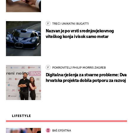
TREĆI UNIKATNI BUGATTI
Nazvan je po vrsti srednjovjekovnog
viteškog konja i visok samo metar
POKROVITELJ PHILIP MORRIS ZAGREB
Digitalna rješenja za stvarne probleme: Dva
hrvatska projekta dobila potporu za razvoj
LIFESTYLE
BAŠ EFEKTNA