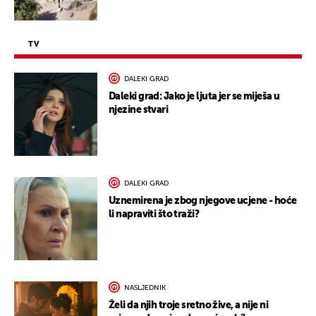
TV
DALEKI GRAD
Daleki grad: Jako je ljuta jer se miješa u
njezine stvari
DALEKI GRAD
Uznemirena je zbog njegove ucjene - hoće
li napraviti što traži?
NASLJEDNIK
Želi da njih troje sretno žive, a nije ni