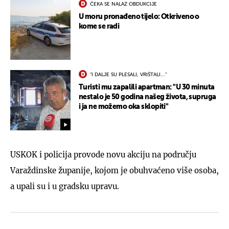
ČEKA SE NALAZ OBDUKCIJE
U moru pronađeno tijelo: Otkriveno o
kome se radi
"I DALJE SU PLESALI, VRIŠTALI..."
Turisti mu zapalili apartman: "U 30 minuta
nestalo je 50 godina našeg života, supruga
i ja ne možemo oka sklopiti"
USKOK i policija provode novu akciju na području
Varaždinske županije, kojom je obuhvaćeno više osoba,
a upali su i u gradsku upravu.