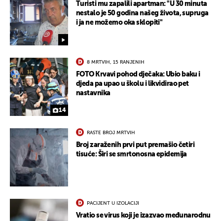
Turisti mu zapalili apartman: "U 30 minuta
nestalo je 50 godina našeg života, supruga
i ja ne možemo oka sklopiti"
8 MRTVIH, 15 RANJENIH
FOTO Krvavi pohod dječaka: Ubio baku i
djeda pa upao u školu i likvidirao pet
nastavnika
14
RASTE BROJ MRTVIH
Broj zaraženih prvi put premašio četiri
tisuće: Širi se smrtonosna epidemija
PACIJENT U IZOLACIJI
Vratio se virus koji je izazvao međunarodnu