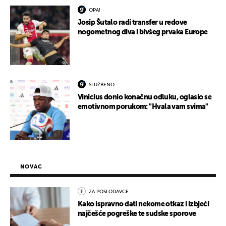
OPA!
Josip Šutalo radi transfer u redove
nogometnog diva i bivšeg prvaka Europe
SLUŽBENO
Vinicius donio konačnu odluku, oglasio se
emotivnom porukom: "Hvala vam svima"
NOVAC
ZA POSLODAVCE
Kako ispravno dati nekome otkaz i izbjeći
najčešće pogreške te sudske sporove