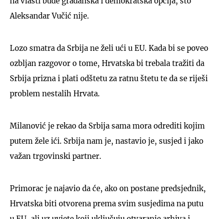
na vlasti bude građanska i demokratska opcija, što
Aleksandar Vučić nije.
Lozo smatra da Srbija ne želi ući u EU. Kada bi se poveo
ozbljan razgovor o tome, Hrvatska bi trebala tražiti da
Srbija prizna i plati odštetu za ratnu štetu te da se riješi
problem nestalih Hrvata.
Milanović je rekao da Srbija sama mora odrediti kojim
putem žele ići. Srbija nam je, nastavio je, susjed i jako
važan trgovinski partner.
Primorac je najavio da će, ako on postane predsjednik,
Hrvatska biti otvorena prema svim susjedima na putu
u EU, ali uz uvjete koji uključuju otvaranje arhiva i