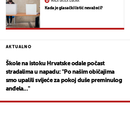
MALA ŠKOLA IZBORA
Kada je glasački listić nevažeći?
AKTUALNO
Škole na istoku Hrvatske odale počast
stradalima u napadu: "Po našim običajima
smo upalili svijeće za pokoj duše preminulog
anđela..."