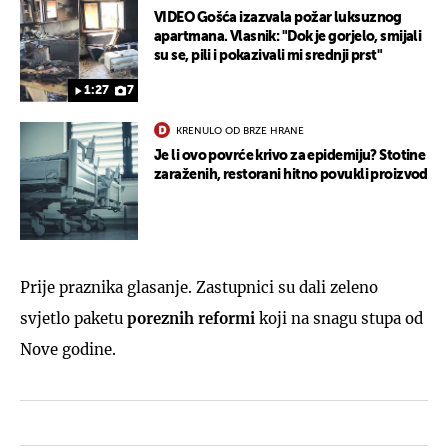
VIDEO Gošća izazvala požar luksuznog
apartmana. Vlasnik: "Dok je gorjelo, smijali
su se, pili i pokazivali mi srednji prst"
1:27
7
KRENULO OD BRZE HRANE
Je li ovo povrće krivo za epidemiju? Stotine
zaraženih, restorani hitno povukli proizvod
Prije praznika glasanje. Zastupnici su dali zeleno
svjetlo paketu
poreznih reformi
koji na snagu stupa od
Nove godine.