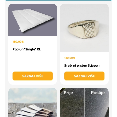
180,00 €
Poplun *Single* XL
130,00 €
Srebrni prsten Stjepan
SAZNAJ VIŠE
SAZNAJ VIŠE