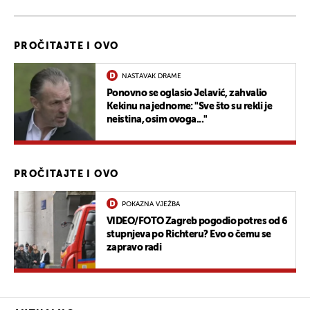
PROČITAJTE I OVO
NASTAVAK DRAME
Ponovno se oglasio Jelavić, zahvalio
Kekinu na jednome: "Sve što su rekli je
neistina, osim ovoga..."
PROČITAJTE I OVO
POKAZNA VJEŽBA
VIDEO/FOTO Zagreb pogodio potres od 6
stupnjeva po Richteru? Evo o čemu se
zapravo radi