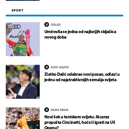
SPORT
ODLAZI
Umirovila se jedna od najboljih skijašica
novog doba
NOVI IZAZOV
Zlatko Dalić odabrao novi posao, odlazi u
jednu od najatraktivnijih zemalja svijeta
NEMA KRAJA
Novi šok u teniskom svijetu: Alcaraz
propušta Cincinatti, hoće li igrati na US
Openu?