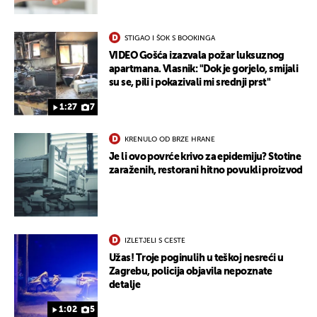
STIGAO I ŠOK S BOOKINGA
VIDEO Gošća izazvala požar luksuznog
apartmana. Vlasnik: "Dok je gorjelo, smijali
su se, pili i pokazivali mi srednji prst"
1:27
7
KRENULO OD BRZE HRANE
Je li ovo povrće krivo za epidemiju? Stotine
zaraženih, restorani hitno povukli proizvod
UKLJUČITE NOTIFIKACIJE
IZLETJELI S CESTE
Užas! Troje poginulih u teškoj nesreći u
Zagrebu, policija objavila nepoznate
detalje
1:02
5