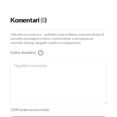
Komentari
(0)
Uključite se u raspravu – podijelite svoje mišljenje, postavite pitanja ili
ponudite svoj pogled na temu. Vaš komentar može potaknuti
zanimljiv dijalog i obogatiti zajednicu našeg portala.
Važna obavijest
!
1500 znakova preostalo