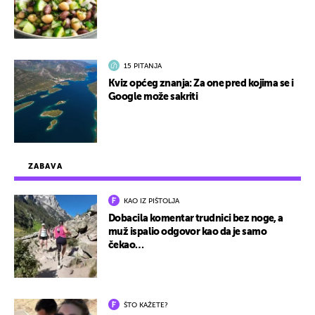
15 PITANJA
Kviz općeg znanja: Za one pred kojima se i
Google može sakriti
ZABAVA
KAO IZ PIŠTOLJA
Dobacila komentar trudnici bez noge, a
muž ispalio odgovor kao da je samo
čekao…
ŠTO KAŽETE?