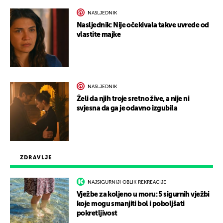
NASLJEDNIK
Nasljednik: Nije očekivala takve uvrede od
vlastite majke
NASLJEDNIK
Želi da njih troje sretno žive, a nije ni
svjesna da ga je odavno izgubila
ZDRAVLJE
NAJSIGURNIJI OBLIK REKREACIJE
Vježbe za koljeno u moru: 5 sigurnih vježbi
koje mogu smanjiti bol i poboljšati
pokretljivost