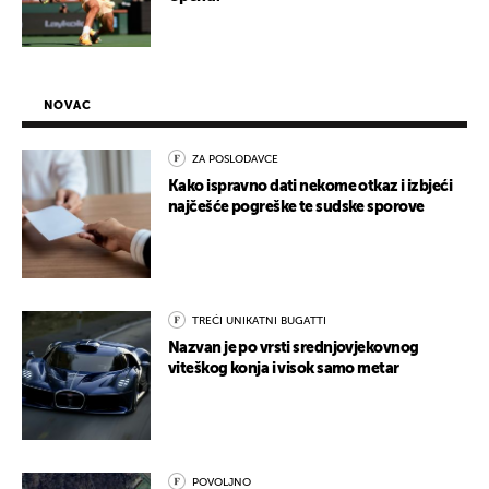
NOVAC
ZA POSLODAVCE
Kako ispravno dati nekome otkaz i izbjeći
najčešće pogreške te sudske sporove
TREĆI UNIKATNI BUGATTI
Nazvan je po vrsti srednjovjekovnog
viteškog konja i visok samo metar
POVOLJNO