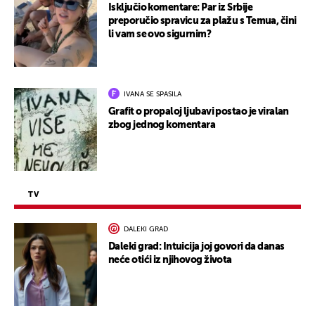
Isključio komentare: Par iz Srbije
preporučio spravicu za plažu s Temua, čini
li vam se ovo sigurnim?
IVANA SE SPASILA
Grafit o propaloj ljubavi postao je viralan
zbog jednog komentara
TV
DALEKI GRAD
Daleki grad: Intuicija joj govori da danas
neće otići iz njihovog života