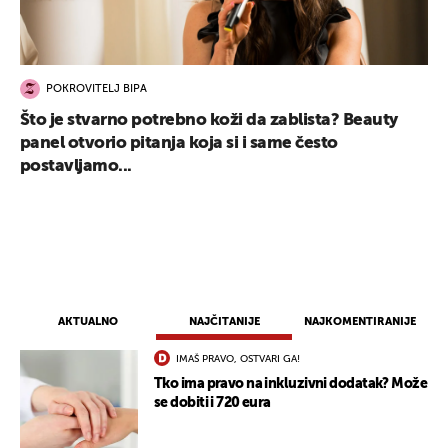
POKROVITELJ BIPA
Što je stvarno potrebno koži da zablista? Beauty
panel otvorio pitanja koja si i same često
postavljamo...
AKTUALNO
NAJČITANIJE
NAJKOMENTIRANIJE
IMAŠ PRAVO, OSTVARI GA!
Tko ima pravo na inkluzivni dodatak? Može
se dobiti i 720 eura