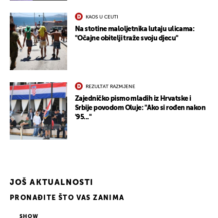
KAOS U CEUTI
Na stotine maloljetnika lutaju ulicama:
"Očajne obitelji traže svoju djecu"
REZULTAT RAZMJENE
Zajedničko pismo mladih iz Hrvatske i
Srbije povodom Oluje: "Ako si rođen nakon
'95..."
JOŠ AKTUALNOSTI
PRONAĐITE ŠTO VAS ZANIMA
SHOW