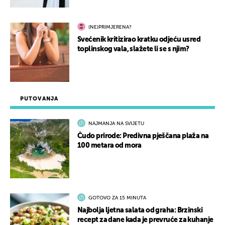
(NE)PRIMJERENA?
Svećenik kritizirao kratku odjeću usred
toplinskog vala, slažete li se s njim?
PUTOVANJA
NAJMANJA NA SVIJETU
Čudo prirode: Predivna pješčana plaža na
100 metara od mora
GOTOVO ZA 15 MINUTA
Najbolja ljetna salata od graha: Brzinski
recept za dane kada je prevruće za kuhanje