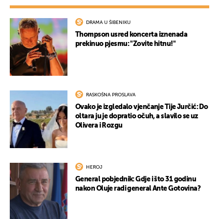
DRAMA U ŠIBENIKU
Thompson usred koncerta iznenada
prekinuo pjesmu: "Zovite hitnu!"
RASKOŠNA PROSLAVA
Ovako je izgledalo vjenčanje Tije Jurčić: Do
oltara ju je dopratio očuh, a slavilo se uz
Olivera i Rozgu
HEROJ
General pobjednik: Gdje i što 31 godinu
nakon Oluje radi general Ante Gotovina?