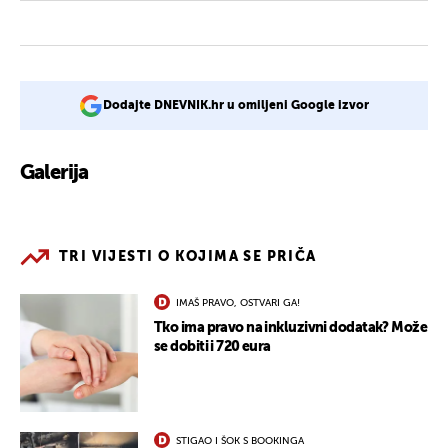
Dodajte DNEVNIK.hr u omiljeni Google izvor
Galerija
2
TRI VIJESTI O KOJIMA SE PRIČA
IMAŠ PRAVO, OSTVARI GA!
Tko ima pravo na inkluzivni dodatak? Može
se dobiti i 720 eura
STIGAO I ŠOK S BOOKINGA