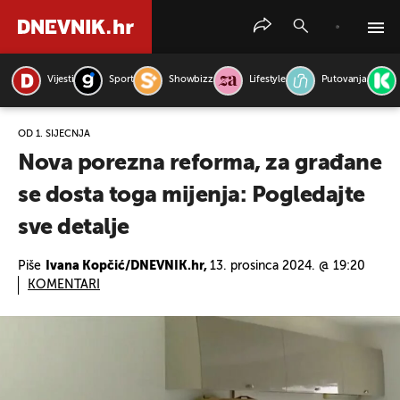
Vijesti
Sport
Showbizz
Lifestyle
Putovanja
PRETRAŽITE VIJESTI
OD 1. SIJEČNJA
Nova porezna reforma, za građane
se dosta toga mijenja: Pogledajte
sve detalje
Piše
Ivana Kopčić/DNEVNIK.hr,
13. prosinca 2024. @ 19:20
KOMENTARI