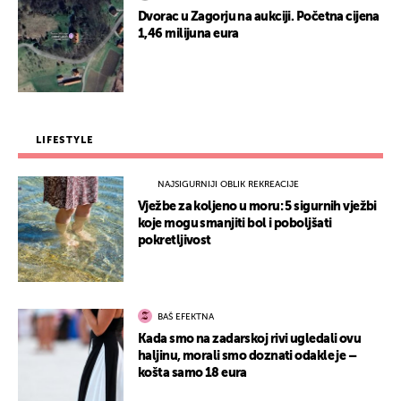
Dvorac u Zagorju na aukciji. Početna cijena
1,46 milijuna eura
LIFESTYLE
NAJSIGURNIJI OBLIK REKREACIJE
Vježbe za koljeno u moru: 5 sigurnih vježbi
koje mogu smanjiti bol i poboljšati
pokretljivost
BAŠ EFEKTNA
Kada smo na zadarskoj rivi ugledali ovu
haljinu, morali smo doznati odakle je –
košta samo 18 eura