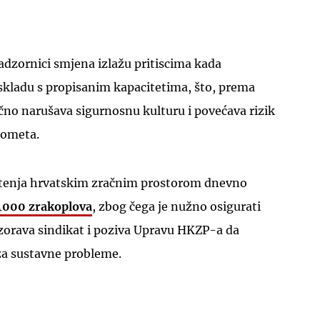
adzornici smjena izlažu pritiscima kada
skladu s propisanim kapacitetima, što, prema
čno narušava sigurnosnu kulturu i povećava rizik
rometa.
etenja hrvatskim zračnim prostorom dnevno
4000 zrakoplova
, zbog čega je nužno osigurati
ozorava sindikat i poziva Upravu HKZP-a da
a sustavne probleme.