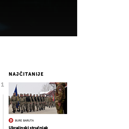
NAJČITANIJE
BURE BARUTA
Ukrajinski stručnjak