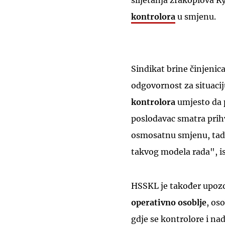
slijetanja zrakoplova R
kontrolora
u smjenu.
Sindikat brine činjenic
odgovornost za situacij
kontrolora
umjesto da p
poslodavac smatra prih
osmosatnu smjenu, tada
takvog modela rada", is
HSSKL je također upozo
operativno osoblje
, os
gdje se kontrolore i na