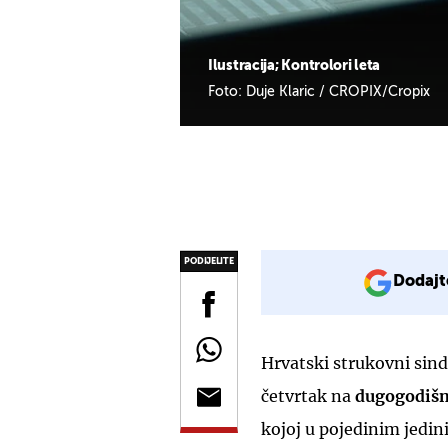
Ilustracija; Kontrolori leta
Foto: Duje Klaric / CROPIX/Cropix
PODIJELITE
Dodajt
Hrvatski strukovni sind
četvrtak na
dugogodišnj
kojoj u pojedinim jedin