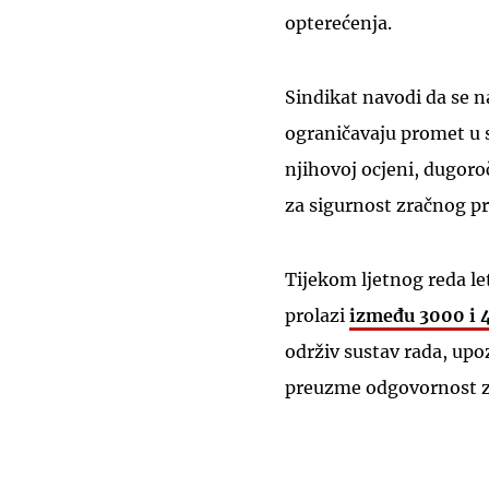
opterećenja.
Sindikat navodi da se n
ograničavaju promet u 
njihovoj ocjeni, dugoro
za sigurnost zračnog p
Tijekom ljetnog reda l
prolazi
između 3000 i 
održiv sustav rada, up
preuzme odgovornost z