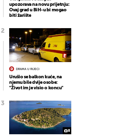
upozorava na novu prijetnju:
Ovaj grad u BiH-u bi mogao
biti žarište
DRAMA U RIJECI
Urušio se balkon kuće, na
njemu bile dvije osobe:
"Život im je visio o koncu"
8