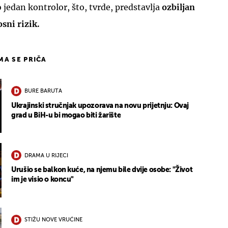
 jedan kontrolor, što, tvrde, predstavlja
ozbiljan
osni rizik.
IMA SE PRIČA
BURE BARUTA
Ukrajinski stručnjak upozorava na novu prijetnju: Ovaj
grad u BiH-u bi mogao biti žarište
DRAMA U RIJECI
Urušio se balkon kuće, na njemu bile dvije osobe: "Život
im je visio o koncu"
STIŽU NOVE VRUĆINE