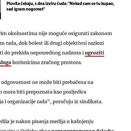
Plovila čekaju, s dna izviru čuda: "Nekad sam se tu kupao,
sad igram nogomet"
akvim okolnostima nije moguće osigurati zakonom
 rada, dok bolest ili drugi objektivni razlozi
ti do prekida neposrednog nadzora i
ugroziti
sluga
korisnicima zračnog prostora.
 odgovornost ne može biti prebačena na
o mora biti prepoznata kao posljedica
 i organizacije rada", poručuju iz sindikata.
jedila je nakon pisanja medija o kašnjenju