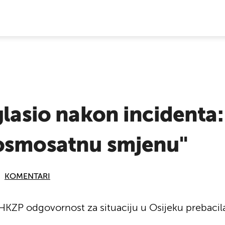
E VIJESTI
glasio nakon incidenta:
osmosatnu smjenu"
KOMENTARI
 HKZP odgovornost za situaciju u Osijeku prebacila 