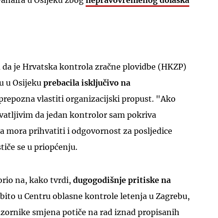
yanaira u Osijeku zbog
nepravovremenog dolaska
a da je Hrvatska kontrola zračne plovidbe (HKZP)
UKLJUČITE NOTIFIKACIJE
u u Osijeku
prebacila isključivo na
repozna vlastiti organizacijski propust. "Ako
vatljivim da jedan kontrolor sam pokriva
 mora prihvatiti i odgovornost za posljedice
tiče se u priopćenju.
rio na, kako tvrdi,
dugogodišnje pritiske na
obito u Centru oblasne kontrole letenja u Zagrebu,
dzornike smjena potiče na rad iznad propisanih