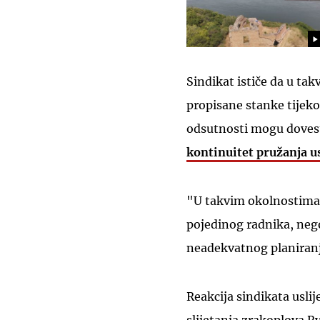
Sindikat ističe da u t
propisane stanke tijekom
odsutnosti mogu doves
kontinuitet pružanja u
"U takvim okolnostima
pojedinog radnika, neg
neadekvatnog planiranja
Reakcija sindikata usli