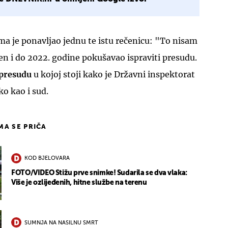
a je ponavljao jednu te istu rečenicu: "To nisam
đen i do 2022. godine pokušavao ispraviti presudu.
 presudu
u kojoj stoji kako je Državni inspektorat
o kao i sud.
IMA SE PRIČA
KOD BJELOVARA
FOTO/VIDEO Stižu prve snimke! Sudarila se dva vlaka:
Više je ozlijeđenih, hitne službe na terenu
SUMNJA NA NASILNU SMRT