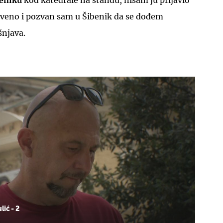
beniku
kod katedrale na štandu, nisam ju prijavio
tveno i pozvan sam u Šibenik da se dođem
šnjava.
UKLJUČITE NOTIFIKACIJE
ić - 2