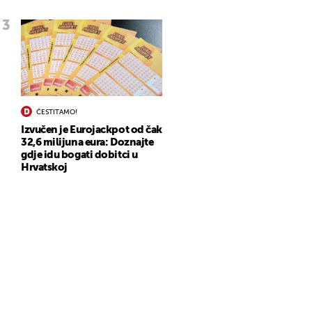
ČESTITAMO!
Izvučen je Eurojackpot od čak
32,6 milijuna eura: Doznajte
gdje idu bogati dobitci u
Hrvatskoj