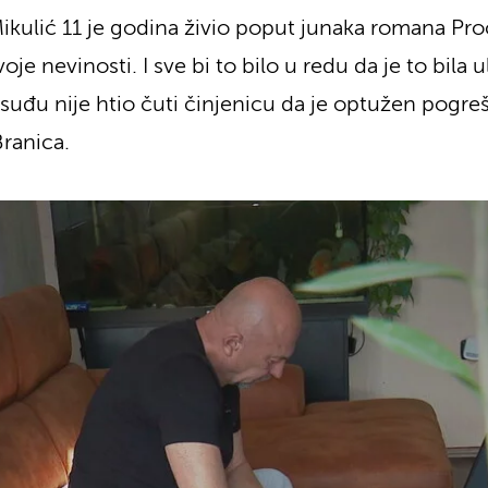
kulić 11 je godina živio poput junaka romana Pro
nevinosti. I sve bi to bilo u redu da je to bila ulo
uđu nije htio čuti činjenicu da je optužen pogreša
ranica.