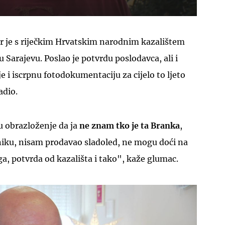
er je s riječkim Hrvatskim narodnim kazalištem
u Sarajevu. Poslao je potvrdu poslodavca, ali i
e i iscrpnu fotodokumentaciju za cijelo to ljeto
adio.
u obrazloženje da ja
ne znam tko je ta Branka
,
niku, nisam prodavao sladoled, ne mogu doći na
ga, potvrda od kazališta i tako", kaže glumac.