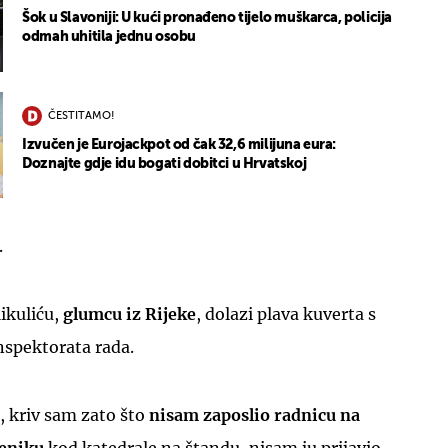
Šok u Slavoniji: U kući pronađeno tijelo muškarca, policija
odmah uhitila jednu osobu
ČESTITAMO!
Izvučen je Eurojackpot od čak 32,6 milijuna eura:
Doznajte gdje idu bogati dobitci u Hrvatskoj
.
ikuliću,
glumcu iz Rijeke
, dolazi plava kuverta s
spektorata rada.
, kriv sam zato što
nisam zaposlio radnicu na