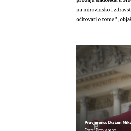
prodaju sladoleda u Ši
na mirovinsko i zdravs
očitovati o tome", obja
Provjereno: Dražen Mikul
Foto: Provjereno