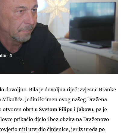
ić - 4
ilo dovoljno. Bila je dovoljna riječ izvjesne Branke
a Mikulića. Jedini krimen ovog našeg Dražena
ao otvoren
obrt u Svetom Filipu i Jakovu,
pa je
lovce prikačio djelo i bez obzira na Draženovo
ovjerio niti utvrdio činjenice, jer iz ureda po