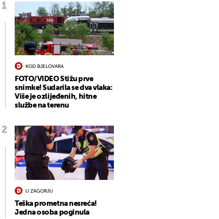
KOD BJELOVARA
FOTO/VIDEO Stižu prve
snimke! Sudarila se dva vlaka:
Više je ozlijeđenih, hitne
službe na terenu
U ZAGORJU
Teška prometna nesreća!
Jedna osoba poginula