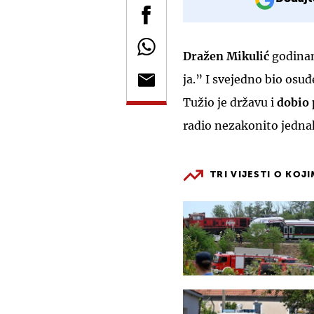
Dražen Mikulić
godinam
ja.” I svejedno bio osu
Tužio je državu i
dobio
radio nezakonito jednak
TRI VIJESTI O KOJ