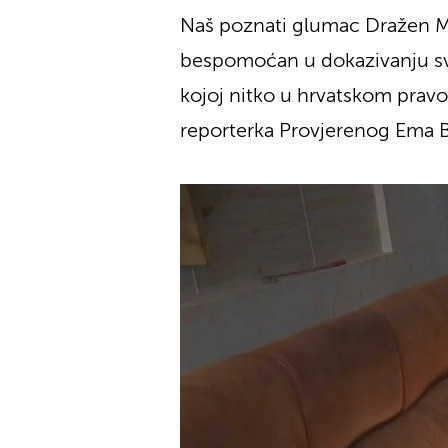
Naš poznati glumac Dražen Mi
bespomoćan u dokazivanju svoje 
kojoj nitko u hrvatskom pravos
reporterka Provjerenog Ema B