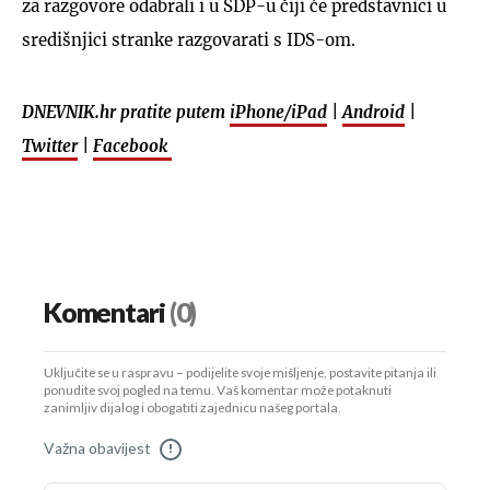
za razgovore odabrali i u SDP-u čiji će predstavnici u
središnjici stranke razgovarati s IDS-om.
DNEVNIK.hr pratite putem
iPhone/iPad
|
Android
|
Twitter
|
Facebook
Komentari
(0)
Uključite se u raspravu – podijelite svoje mišljenje, postavite pitanja ili
ponudite svoj pogled na temu. Vaš komentar može potaknuti
zanimljiv dijalog i obogatiti zajednicu našeg portala.
Važna obavijest
!