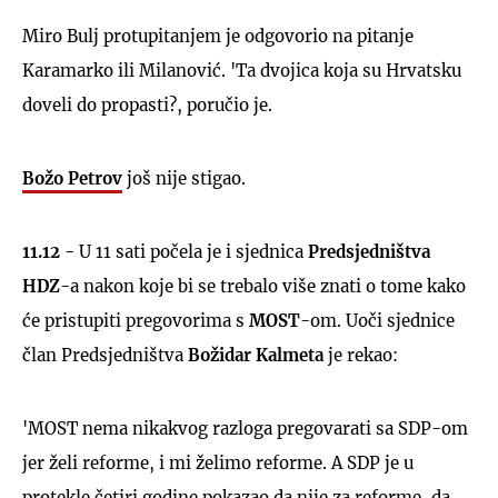
Miro Bulj protupitanjem je odgovorio na pitanje
Karamarko ili Milanović. 'Ta dvojica koja su Hrvatsku
doveli do propasti?, poručio je.
Božo Petrov
još nije stigao.
11.12 -
U 11 sati počela je i sjednica
Predsjedništva
HDZ
-a nakon koje bi se trebalo više znati o tome kako
će pristupiti pregovorima s
MOST
-om. Uoči sjednice
član Predsjedništva
Božidar Kalmeta
je rekao:
'MOST nema nikakvog razloga pregovarati sa SDP-om
jer želi reforme, i mi želimo reforme. A SDP je u
protekle četiri godine pokazao da nije za reforme, da