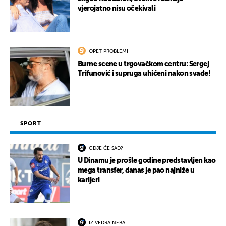
vjerojatno nisu očekivali
OPET PROBLEMI
Burne scene u trgovačkom centru: Sergej
Trifunović i supruga uhićeni nakon svađe!
SPORT
GDJE ĆE SAD?
U Dinamu je prošle godine predstavljen kao
mega transfer, danas je pao najniže u
karijeri
IZ VEDRA NEBA