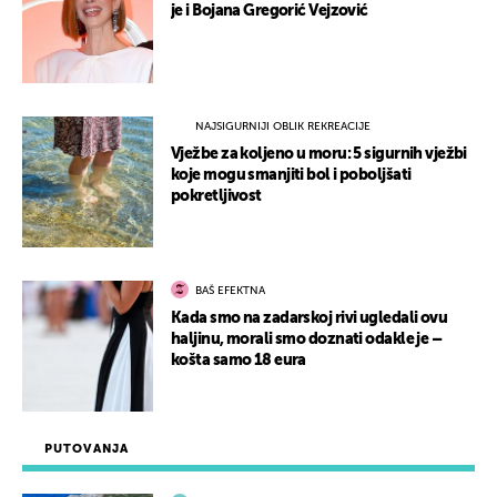
je i Bojana Gregorić Vejzović
NAJSIGURNIJI OBLIK REKREACIJE
Vježbe za koljeno u moru: 5 sigurnih vježbi
koje mogu smanjiti bol i poboljšati
pokretljivost
BAŠ EFEKTNA
Kada smo na zadarskoj rivi ugledali ovu
haljinu, morali smo doznati odakle je –
košta samo 18 eura
PUTOVANJA