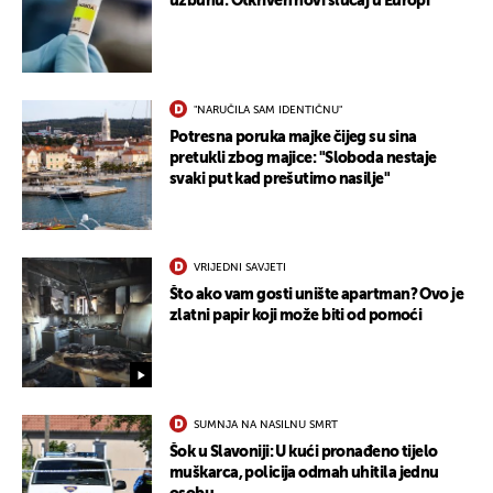
uzbunu: Otkriven novi slučaj u Europi
"NARUČILA SAM IDENTIČNU"
Potresna poruka majke čijeg su sina
pretukli zbog majice: "Sloboda nestaje
svaki put kad prešutimo nasilje"
VRIJEDNI SAVJETI
Što ako vam gosti unište apartman? Ovo je
zlatni papir koji može biti od pomoći
SUMNJA NA NASILNU SMRT
Šok u Slavoniji: U kući pronađeno tijelo
muškarca, policija odmah uhitila jednu