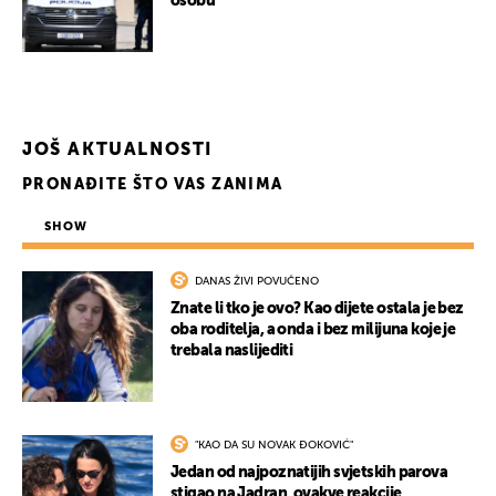
osobu
JOŠ AKTUALNOSTI
PRONAĐITE ŠTO VAS ZANIMA
SHOW
DANAS ŽIVI POVUČENO
Znate li tko je ovo? Kao dijete ostala je bez
oba roditelja, a onda i bez milijuna koje je
trebala naslijediti
"KAO DA SU NOVAK ĐOKOVIĆ"
Jedan od najpoznatijih svjetskih parova
stigao na Jadran, ovakve reakcije