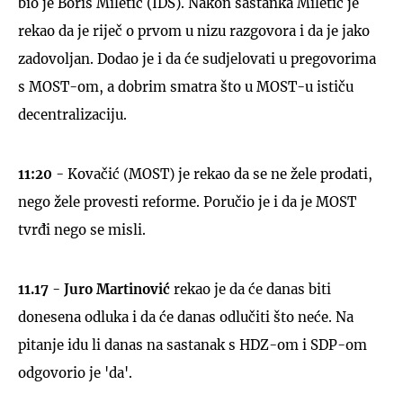
bio je Boris Miletić (IDS). Nakon sastanka Miletić je
rekao da je riječ o prvom u nizu razgovora i da je jako
zadovoljan. Dodao je i da će sudjelovati u pregovorima
s MOST-om, a dobrim smatra što u MOST-u ističu
decentralizaciju.
11:20
- Kovačić (MOST) je rekao da se ne žele prodati,
nego žele provesti reforme. Poručio je i da je MOST
tvrđi nego se misli.
11.17
-
Juro Martinović
rekao je da će danas biti
donesena odluka i da će danas odlučiti što neće. Na
pitanje idu li danas na sastanak s HDZ-om i SDP-om
odgovorio je 'da'.