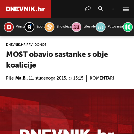
Vijesti
Sport
Showbizz
Lifestyle
Putovanja
PRETRAŽITE VIJESTI
DNEVNIK.HR PRVI DONOSI
MOST obavio sastanke s obje
koalicije
Piše
Ma.B.,
11. studenoga 2015. @ 15:15
KOMENTARI