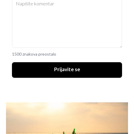
1500 znakova preostalo
Prijavite se