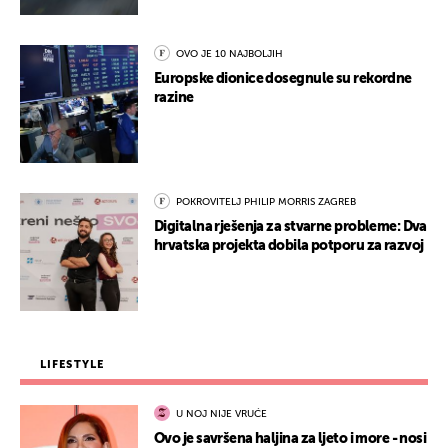
OVO JE 10 NAJBOLJIH
Europske dionice dosegnule su rekordne
razine
POKROVITELJ PHILIP MORRIS ZAGREB
Digitalna rješenja za stvarne probleme: Dva
hrvatska projekta dobila potporu za razvoj
LIFESTYLE
U NOJ NIJE VRUĆE
Ovo je savršena haljina za ljeto i more - nosi