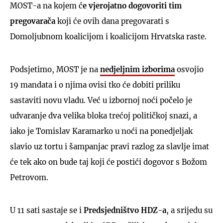
MOST-a na kojem ć
e vjerojatno dogovoriti tim
pregovarača
koji će ovih dana pregovarati s
Domoljubnom koalicijom i koalicijom Hrvatska raste.
Podsjetimo, MOST je na
nedjeljnim izborima
osvojio
19 mandata i o njima ovisi tko će dobiti priliku
sastaviti novu vladu. Već u izbornoj noći počelo je
udvaranje dva velika bloka trećoj političkoj snazi, a
iako je Tomislav Karamarko u noći na ponedjeljak
slavio uz tortu i šampanjac pravi razlog za slavlje imat
će tek ako on bude taj koji će postići dogovor s Božom
Petrovom.
U 11 sati sastaje se i
Predsjedništvo HDZ-a
, a srijedu su