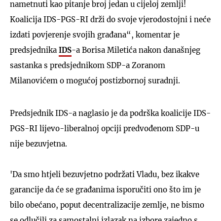
nametnuti kao pitanje broj jedan u cijeloj zemlji!
Koalicija IDS-PGS-RI drži do svoje vjerodostojni i neće
izdati povjerenje svojih građana“, komentar je
predsjednika
IDS
-a Borisa Miletića nakon današnjeg
sastanka s predsjednikom SDP-a Zoranom
Milanovićem o mogućoj postizbornoj suradnji.
Predsjednik IDS-a naglasio je da podrška koalicije IDS-
PGS-RI lijevo-liberalnoj opciji predvođenom SDP-u
nije bezuvjetna.
'Da smo htjeli bezuvjetno podržati Vladu, bez ikakve
garancije da će se građanima isporučiti ono što im je
bilo obećano, poput decentralizacije zemlje, ne bismo
se odlučili za samostalni izlazak na izbore zajedno s