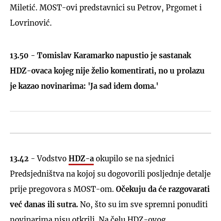
Miletić. MOST-ovi predstavnici su Petrov, Prgomet i
Lovrinović.
13.50 - Tomislav Karamarko napustio je sastanak
HDZ-ovaca kojeg nije želio komentirati, no u prolazu
je kazao novinarima: 'Ja sad idem doma.'
13.42
- Vodstvo
HDZ-a
okupilo se na sjednici
Predsjedništva na kojoj su dogovorili posljednje detalje
prije pregovora s MOST-om.
Očekuju da će razgovarati
već danas ili sutra.
No, što su im sve spremni ponuditi
novinarima nisu otkrili. Na čelu HDZ-ovog