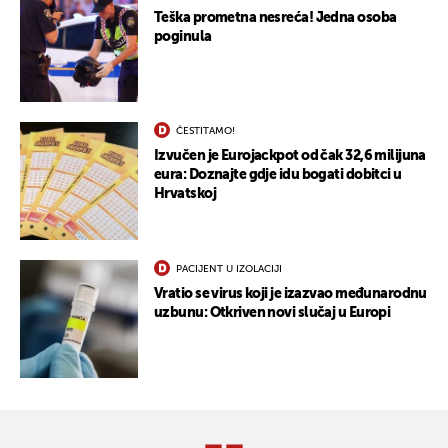
Teška prometna nesreća! Jedna osoba
poginula
ČESTITAMO!
Izvučen je Eurojackpot od čak 32,6 milijuna
eura: Doznajte gdje idu bogati dobitci u
Hrvatskoj
PACIJENT U IZOLACIJI
Vratio se virus koji je izazvao međunarodnu
uzbunu: Otkriven novi slučaj u Europi