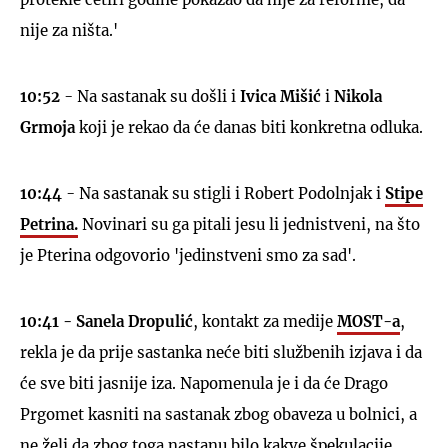
nije za ništa.'
10:52
- Na sastanak su došli i
Ivica Mišić
i
Nikola
Grmoja
koji je rekao da će danas biti konkretna odluka.
UKLJUČITE NOTIFIKACIJE
10:44
- Na sastanak su stigli i Robert Podolnjak i
Stipe
Petrina.
Novinari su ga pitali jesu li jednistveni, na što
je Pterina odgovorio 'jedinstveni smo za sad'.
10:41 -
Sanela Dropulić
, kontakt za medije
MOST-a
,
rekla je da prije sastanka neće biti službenih izjava i da
će sve biti jasnije iza. Napomenula je i da će Drago
Prgomet kasniti na sastanak zbog obaveza u bolnici, a
ne želi da zbog toga nastanu bilo kakve špekulacije.