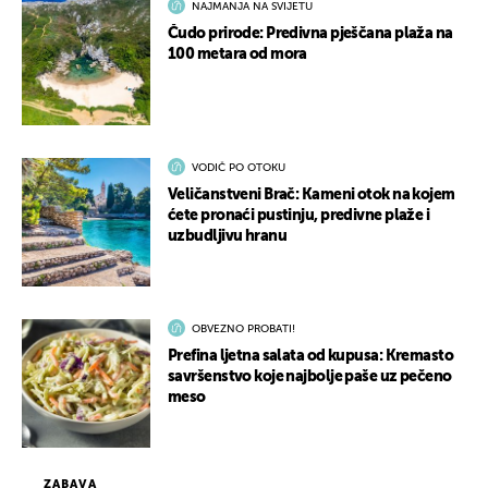
NAJMANJA NA SVIJETU
Čudo prirode: Predivna pješčana plaža na
100 metara od mora
VODIČ PO OTOKU
Veličanstveni Brač: Kameni otok na kojem
ćete pronaći pustinju, predivne plaže i
uzbudljivu hranu
OBVEZNO PROBATI!
Prefina ljetna salata od kupusa: Kremasto
savršenstvo koje najbolje paše uz pečeno
meso
ZABAVA