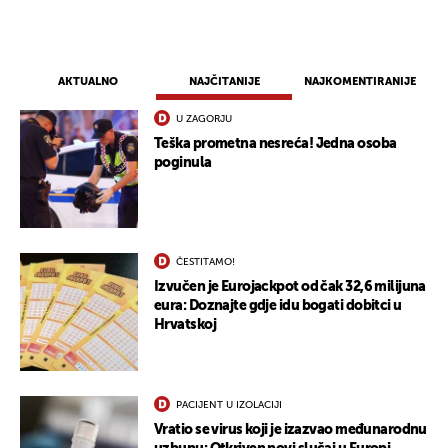
AKTUALNO
NAJČITANIJE
NAJKOMENTIRANIJE
U ZAGORJU
Teška prometna nesreća! Jedna osoba
poginula
ČESTITAMO!
Izvučen je Eurojackpot od čak 32,6 milijuna
eura: Doznajte gdje idu bogati dobitci u
Hrvatskoj
PACIJENT U IZOLACIJI
Vratio se virus koji je izazvao međunarodnu