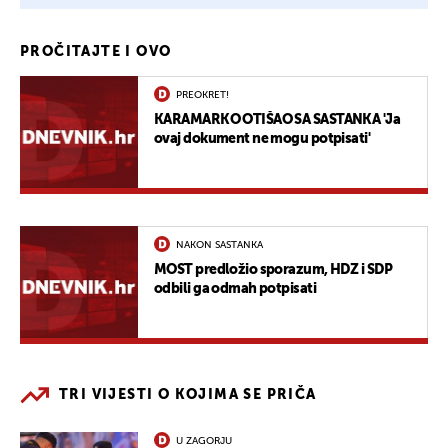
PROČITAJTE I OVO
PREOKRET!
KARAMARKO OTIŠAO SA SASTANKA 'Ja
ovaj dokument ne mogu potpisati'
NAKON SASTANKA
MOST predložio sporazum, HDZ i SDP
odbili ga odmah potpisati
TRI VIJESTI O KOJIMA SE PRIČA
U ZAGORJU