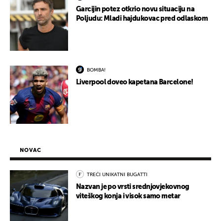
Garcijin potez otkrio novu situaciju na
Poljudu: Mladi hajdukovac pred odlaskom
BOMBA!
Liverpool doveo kapetana Barcelone!
NOVAC
TREĆI UNIKATNI BUGATTI
Nazvan je po vrsti srednjovjekovnog
viteškog konja i visok samo metar