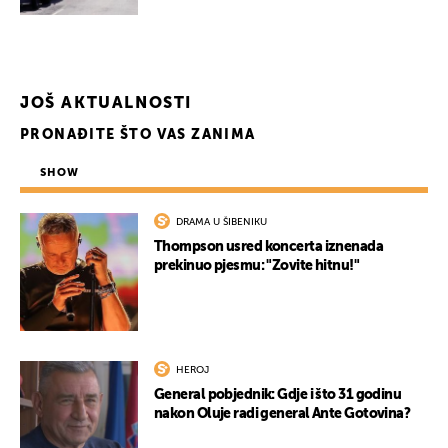
JOŠ AKTUALNOSTI
PRONAĐITE ŠTO VAS ZANIMA
SHOW
DRAMA U ŠIBENIKU
Thompson usred koncerta iznenada
prekinuo pjesmu: "Zovite hitnu!"
HEROJ
General pobjednik: Gdje i što 31 godinu
nakon Oluje radi general Ante Gotovina?