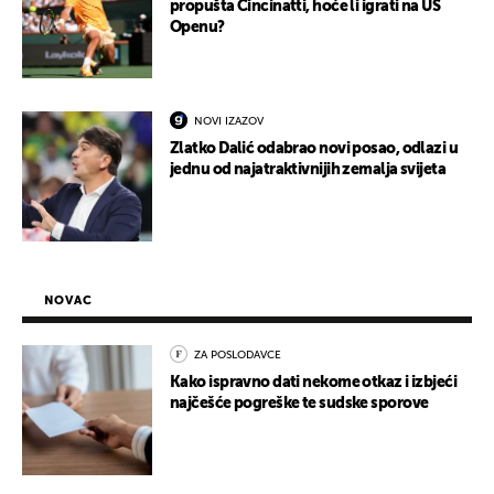
propušta Cincinatti, hoće li igrati na US
Openu?
NOVI IZAZOV
Zlatko Dalić odabrao novi posao, odlazi u
jednu od najatraktivnijih zemalja svijeta
NOVAC
ZA POSLODAVCE
Kako ispravno dati nekome otkaz i izbjeći
najčešće pogreške te sudske sporove