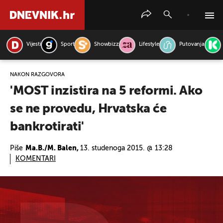
Vijesti
Sport
Showbizz
Lifestyle
Putovanja
PRETRAŽITE VIJESTI
NAKON RAZGOVORA
'MOST inzistira na 5 reformi. Ako
se ne provedu, Hrvatska će
bankrotirati'
Piše
Ma.B./M. Balen,
13. studenoga 2015. @ 13:28
KOMENTARI