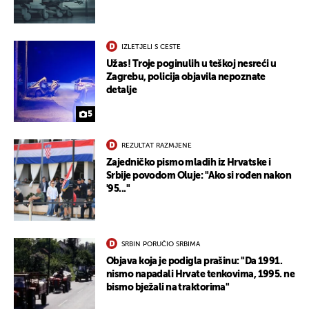
IZLETJELI S CESTE
Užas! Troje poginulih u teškoj nesreći u
Zagrebu, policija objavila nepoznate
detalje
5
REZULTAT RAZMJENE
Zajedničko pismo mladih iz Hrvatske i
Srbije povodom Oluje: "Ako si rođen nakon
'95..."
SRBIN PORUČIO SRBIMA
Objava koja je podigla prašinu: "Da 1991.
nismo napadali Hrvate tenkovima, 1995. ne
bismo bježali na traktorima"