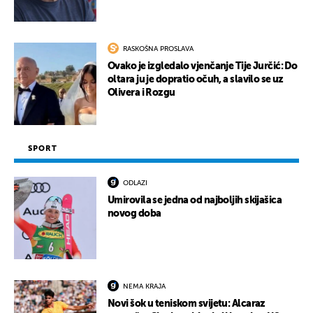
RASKOŠNA PROSLAVA
Ovako je izgledalo vjenčanje Tije Jurčić: Do
oltara ju je dopratio očuh, a slavilo se uz
Olivera i Rozgu
SPORT
ODLAZI
Umirovila se jedna od najboljih skijašica
novog doba
NEMA KRAJA
Novi šok u teniskom svijetu: Alcaraz