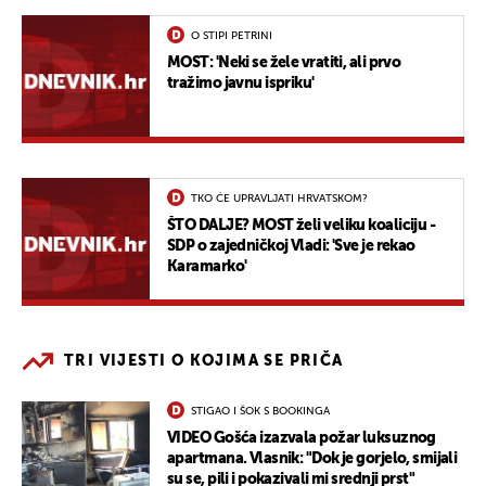
O STIPI PETRINI
MOST: 'Neki se žele vratiti, ali prvo
tražimo javnu ispriku'
TKO ĆE UPRAVLJATI HRVATSKOM?
ŠTO DALJE? MOST želi veliku koaliciju -
SDP o zajedničkoj Vladi: 'Sve je rekao
Karamarko'
TRI VIJESTI O KOJIMA SE PRIČA
STIGAO I ŠOK S BOOKINGA
VIDEO Gošća izazvala požar luksuznog
apartmana. Vlasnik: "Dok je gorjelo, smijali
su se, pili i pokazivali mi srednji prst"