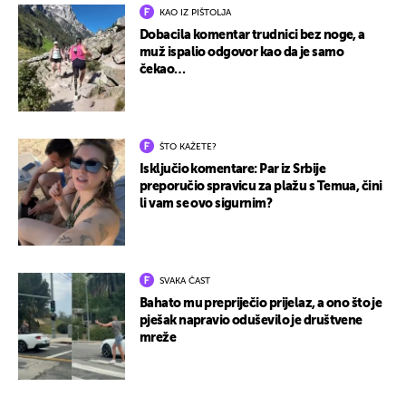
KAO IZ PIŠTOLJA
Dobacila komentar trudnici bez noge, a
muž ispalio odgovor kao da je samo
čekao…
ŠTO KAŽETE?
Isključio komentare: Par iz Srbije
preporučio spravicu za plažu s Temua, čini
li vam se ovo sigurnim?
SVAKA ČAST
Bahato mu prepriječio prijelaz, a ono što je
pješak napravio oduševilo je društvene
mreže