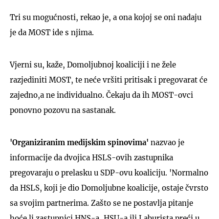
Tri su mogućnosti, rekao je, a ona kojoj se oni nadaju
je da MOST ide s njima.
Vjerni su, kaže, Domoljubnoj koaliciji i ne žele
razjediniti MOST, te neće vršiti pritisak i pregovarat će
zajedno,a ne individualno. Čekaju da ih MOST-ovci
ponovno pozovu na sastanak.
'Organiziranim medijskim spinovima'
nazvao je
informacije da dvojica HSLS-ovih zastupnika
pregovaraju o prelasku u SDP-ovu koaliciju. 'Normalno
da HSLS, koji je dio Domoljubne koalicije, ostaje čvrsto
sa svojim partnerima. Zašto se ne postavlja pitanje
hoće li zastupnici HNS-a, HSU-a ili Laburista preći u