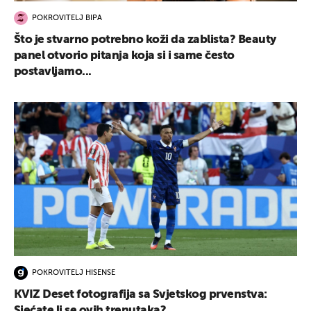
POKROVITELJ BIPA
Što je stvarno potrebno koži da zablista? Beauty
panel otvorio pitanja koja si i same često
postavljamo...
POKROVITELJ HISENSE
KVIZ Deset fotografija sa Svjetskog prvenstva:
Sjećate li se ovih trenutaka?...