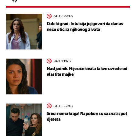
TV
DALEKI GRAD
Daleki grad: Intuicija joj govori da danas
neće otići iz njihovog života
NASLJEDNIK
Nasljednik: Nije očekivala takve uvrede od
vlastite majke
DALEKI GRAD
Sreći nema kraja! Napokon su saznali spol
djeteta