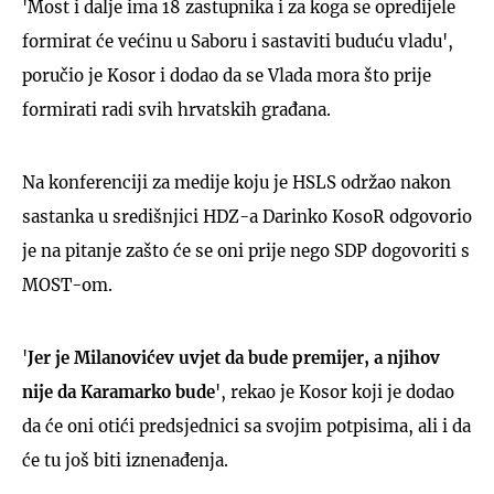
'Most i dalje ima 18 zastupnika i za koga se opredijele
formirat će većinu u Saboru i sastaviti buduću vladu',
poručio je Kosor i dodao da se Vlada mora što prije
formirati radi svih hrvatskih građana.
Na konferenciji za medije koju je HSLS održao nakon
sastanka u središnjici HDZ-a Darinko KosoR odgovorio
je na pitanje zašto će se oni prije nego SDP dogovoriti s
MOST-om.
'
Jer je Milanovićev uvjet da bude premijer, a njihov
nije da Karamarko bude
', rekao je Kosor koji je dodao
da će oni otići predsjednici sa svojim potpisima, ali i da
će tu još biti iznenađenja.