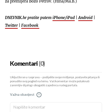
za premijera Božo Petrov. (Hina/Ma.B.)
DNEVNIK.hr pratite putem
iPhone/iPad
|
Android
|
Twitter
|
Facebook
Komentari
(0)
Uključite se u raspravu – podijelite svoje mišljenje, postavite pitanja ili
ponudite svoj pogled na temu. Vaš komentar može potaknuti
zanimljiv dijalog i obogatiti zajednicu našeg portala.
Važna obavijest
!