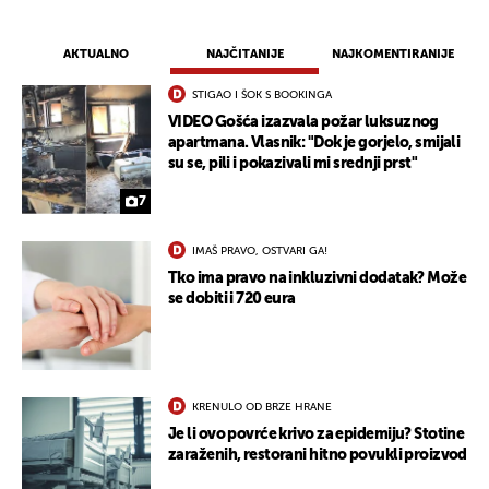
AKTUALNO
NAJČITANIJE
NAJKOMENTIRANIJE
STIGAO I ŠOK S BOOKINGA
VIDEO Gošća izazvala požar luksuznog
apartmana. Vlasnik: "Dok je gorjelo, smijali
su se, pili i pokazivali mi srednji prst"
7
IMAŠ PRAVO, OSTVARI GA!
Tko ima pravo na inkluzivni dodatak? Može
se dobiti i 720 eura
KRENULO OD BRZE HRANE
Je li ovo povrće krivo za epidemiju? Stotine
zaraženih, restorani hitno povukli proizvod