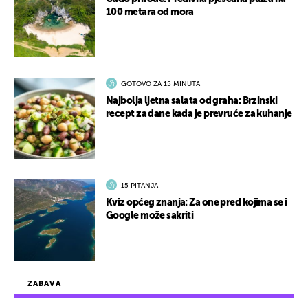
100 metara od mora
GOTOVO ZA 15 MINUTA
Najbolja ljetna salata od graha: Brzinski
recept za dane kada je prevruće za kuhanje
15 PITANJA
Kviz općeg znanja: Za one pred kojima se i
Google može sakriti
ZABAVA