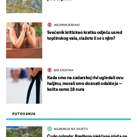
(NE)PRIMJERENA?
Svećenik kritizirao kratku odjeću usred
toplinskog vala, slažete li se s njim?
BAŠ EFEKTNA
Kada smo na zadarskoj rivi ugledali ovu
haljinu, morali smo doznati odakle je –
košta samo 18 eura
PUTOVANJA
NAJMANJA NA SVIJETU
Čudo prirode: Predivna pješčana plaža na