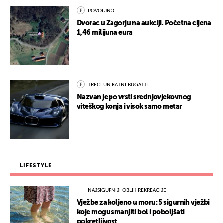
POVOLJNO
Dvorac u Zagorju na aukciji. Početna cijena
1,46 milijuna eura
TREĆI UNIKATNI BUGATTI
Nazvan je po vrsti srednjovjekovnog
viteškog konja i visok samo metar
LIFESTYLE
NAJSIGURNIJI OBLIK REKREACIJE
Vježbe za koljeno u moru: 5 sigurnih vježbi
koje mogu smanjiti bol i poboljšati
pokretljivost