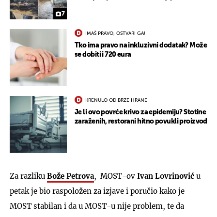
7
IMAŠ PRAVO, OSTVARI GA!
Tko ima pravo na inkluzivni dodatak? Može
se dobiti i 720 eura
KRENULO OD BRZE HRANE
Je li ovo povrće krivo za epidemiju? Stotine
zaraženih, restorani hitno povukli proizvod
Za razliku
Bože Petrova
, MOST-ov
Ivan Lovrinović
u
petak je bio raspoložen za izjave i poručio kako je
MOST stabilan i da u MOST-u nije problem, te da