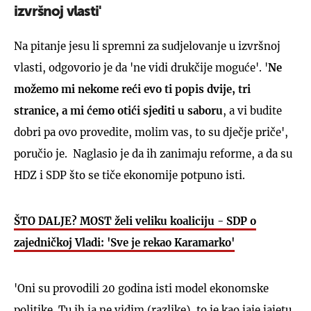
izvršnoj vlasti'
Na pitanje jesu li spremni za sudjelovanje u izvršnoj
vlasti, odgovorio je da 'ne vidi drukčije moguće'. '
Ne
možemo mi nekome reći evo ti popis dvije, tri
stranice, a mi ćemo otići sjediti u saboru
, a vi budite
dobri pa ovo provedite, molim vas, to su dječje priče',
poručio je. Naglasio je da ih zanimaju reforme, a da su
HDZ i SDP što se tiče ekonomije potpuno isti.
ŠTO DALJE? MOST želi veliku koaliciju - SDP o
zajedničkoj Vladi: 'Sve je rekao Karamarko'
'Oni su provodili 20 godina isti model ekonomske
politike. Tu ih ja ne vidim (razlike), to je kao jaje jajetu