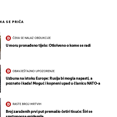
IMA SE PRIČA
ČEKA SE NALAZ OBDUKCIJE
U moru pronađeno tijelo: Otkriveno o kome se radi
OBAVJEŠTAJNO UPOZORENJE
Uzbuna na istoku Europe: Rusija bi mogla napasti, a
poznato i kada! Moguć i kopneni upad u članicu NATO-a
RASTE BROJ MRTVIH
Broj zaraženih prvi put premašio četiri tisuće: Širi se
smrtonosna epidemija