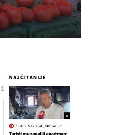
NAJČITANIJE
"I DALJE SU PLESALI, VRIŠTALI..."
Turisti mu zapalili apartman: