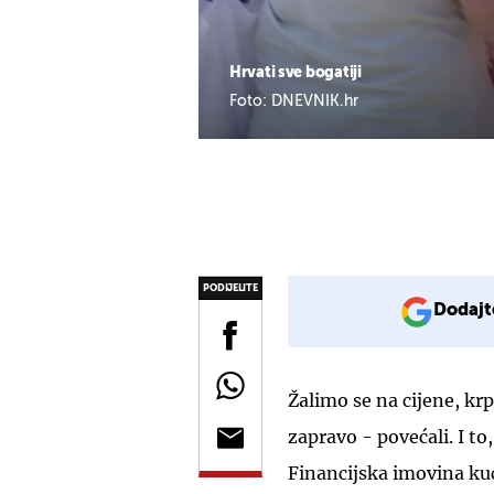
Hrvati sve bogatiji
Foto: DNEVNIK.hr
PODIJELITE
Dodajt
Žalimo se na cijene, kr
zapravo - povećali. I t
Financijska imovina ku