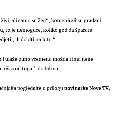
ivi, ali samo se živi“, komenirali su građani.
, to je nemoguće, koliko god da šparate,
etii, ili dobiti na lotu.“
UKLJUČITE NOTIFIKACIJE
im i ulaže puno vremena možda i ima neke
m ništa od toga“, dodali su.
ručnjaka pogledajte u prilogu
novinarke Nove TV,