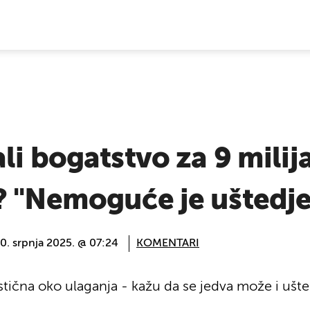
E VIJESTI
i bogatstvo za 9 milijar
? "Nemoguće je uštedje
0. srpnja 2025. @ 07:24
KOMENTARI
stična oko ulaganja - kažu da se jedva može i ušted