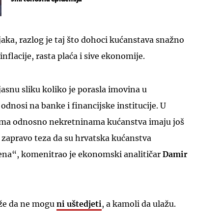
aka, razlog je taj što dohoci kućanstava snažno
nflacije, rasta plaća i sive ekonomije.
snu sliku koliko je porasla imovina u
odnosi na banke i financijske institucije. U
ma odnosno nekretninama kućanstva imaju još
 zapravo teza da su hrvatska kućanstva
ena“, komenitrao je ekonomski analitičar
Damir
aže da ne mogu
ni uštedjeti
, a kamoli da ulažu.