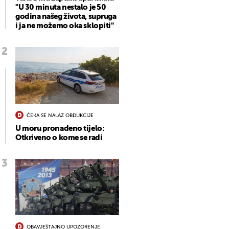
"U 30 minuta nestalo je 50
godina našeg života, supruga
i ja ne možemo oka sklopiti"
ČEKA SE NALAZ OBDUKCIJE
U moru pronađeno tijelo:
Otkriveno o kome se radi
OBAVJEŠTAJNO UPOZORENJE