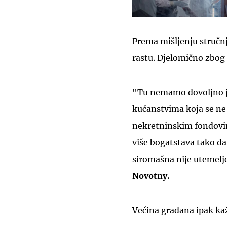
Prema mišljenju stručnj
rastu. Djelomično zbog i
"Tu nemamo dovoljno ja
kućanstvima koja se ne 
nekretninskim fondovi
više bogatstava tako da
siromašna nije utemelj
Novotny.
Većina građana ipak k