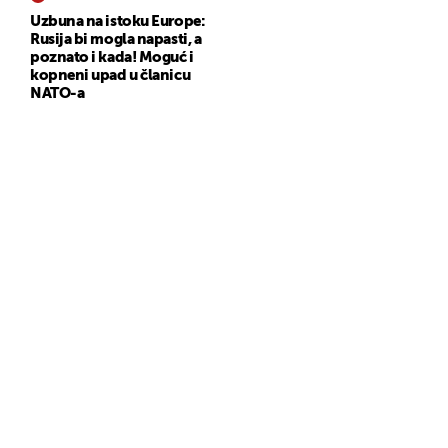
Uzbuna na istoku Europe:
Rusija bi mogla napasti, a
poznato i kada! Moguć i
kopneni upad u članicu
NATO-a