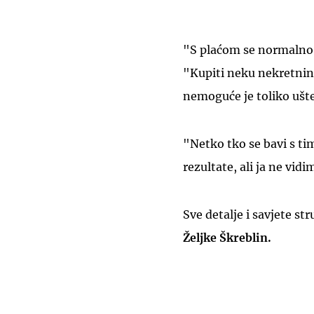
"S plaćom se normalno ž
"Kupiti neku nekretninu
nemoguće je toliko uštedj
"Netko tko se bavi s t
rezultate, ali ja ne vidi
Sve detalje i savjete st
Željke Škreblin.