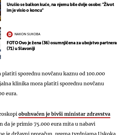
Urušio se balkon kuće, na njemu bile dvije osobe: "Život
im je visio o koncu"
NAKON SUKOBA
FOTO Ovo je žena (36) osumnjičena za ubojstvo partnera
(71) u Slavoniji
 platiti sporednu novčanu kaznu od 100.000
jalna klinika mora platiti sporednu novčanu
00 eura.
roskopi
obuhvaćen je bivši ministar zdravstva
en da je primio 75.000 eura mita u nabavi
e je državni proračun, prema tvrdnjama Uskoka,