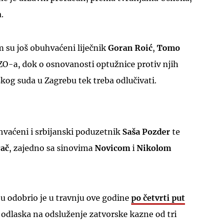
.
su još obuhvaćeni liječnik
Goran Roić
,
Tomo
O-a, dok o osnovanosti optužnice protiv njih
kog suda u Zagrebu tek treba odlučivati.
UKLJUČITE NOTIFIKACIJE
hvaćeni i srbijanski poduzetnik
Saša Pozder
te
rač
, zajedno sa sinovima
Novicom
i
Nikolom
u odobrio je u travnju ove godine
po četvrti put
odlaska na odsluženje zatvorske kazne od tri