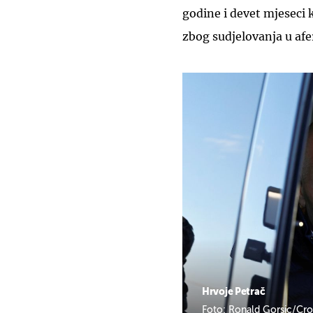
godine i devet mjeseci
zbog sudjelovanja u afe
Hrvoje Petrač
Foto: Ronald Gorsic/Cro