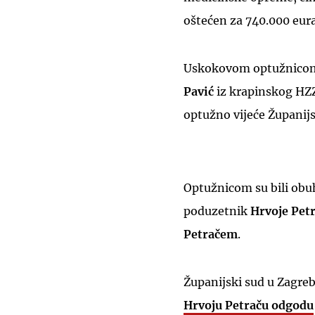
oštećen za 740.000 eura
Uskokovom optužnicom 
Pavić
iz krapinskog HZZ
optužno vijeće Županijs
Optužnicom su bili obu
poduzetnik
Hrvoje Pet
Petračem
.
Županijski sud u Zagreb
Hrvoju Petraču odgodu