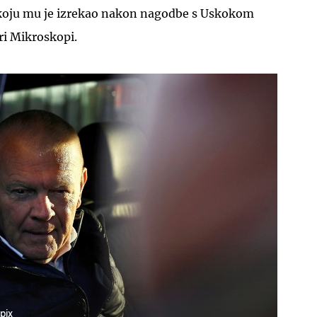
 koju mu je izrekao nakon nagodbe s Uskokom
ri Mikroskopi.
pix