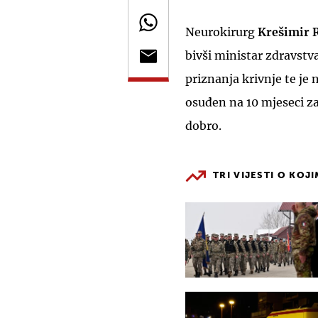
Neurokirurg
Krešimir 
bivši ministar zdravstv
priznanja krivnje te j
osuđen na 10 mjeseci z
dobro.
TRI VIJESTI O KOJ