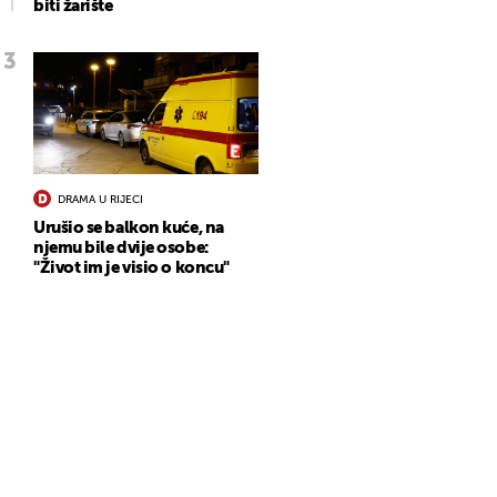
biti žarište
DRAMA U RIJECI
Urušio se balkon kuće, na
njemu bile dvije osobe:
"Život im je visio o koncu"