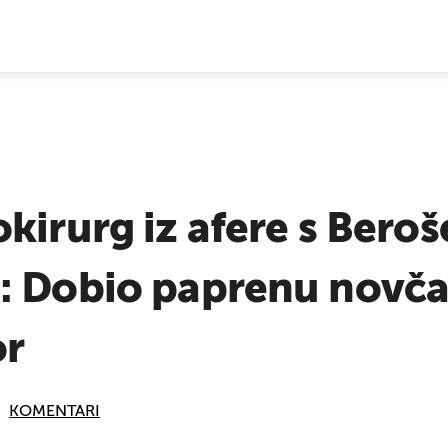
E VIJESTI
kirurg iz afere s Ber
: Dobio paprenu novča
or
KOMENTARI