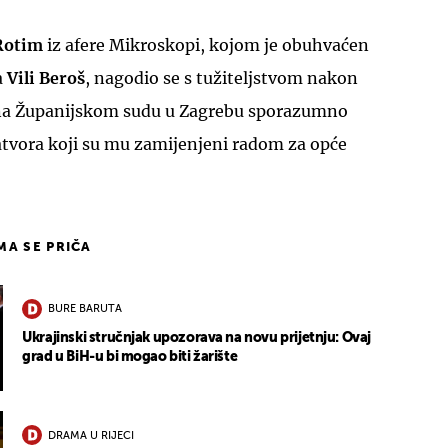
Rotim
iz afere Mikroskopi, kojom je obuhvaćen
a
Vili Beroš
, nagodio se s tužiteljstvom nakon
e na Županijskom sudu u Zagrebu sporazumno
atvora koji su mu zamijenjeni radom za opće
IMA SE PRIČA
BURE BARUTA
Ukrajinski stručnjak upozorava na novu prijetnju: Ovaj
grad u BiH-u bi mogao biti žarište
DRAMA U RIJECI