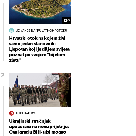
8
UŽIVANJE NA "PRIVATNOM" OTOKU
Hrvatski otok na kojem živi
samo jedan stanovnik:
Ljepotan koji je diljem svijeta
poznat po svojem "bijelom
zlatu"
BURE BARUTA
Ukrajinski stručnjak
upozorava na novu prijetnju:
Ovaj grad u BiH-u bi mogao