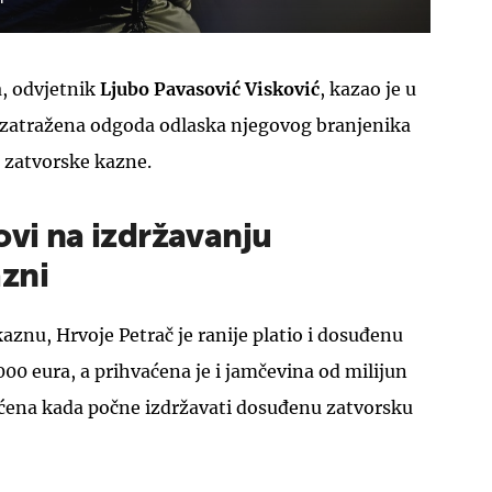
a, odvjetnik
Ljubo Pavasović Visković
, kazao je u
 zatražena odgoda odlaska njegovog branjenika
 zatvorske kazne.
ovi na izdržavanju
zni
aznu, Hrvoje Petrač je ranije platio i dosuđenu
0 eura, a prihvaćena je i jamčevina od milijun
raćena kada počne izdržavati dosuđenu zatvorsku