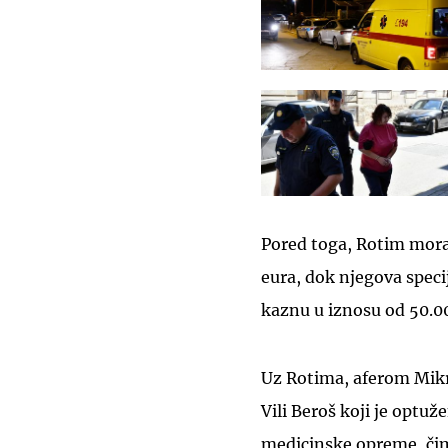
Pored toga, Rotim mora
eura, dok njegova speci
kaznu u iznosu od 50.0
Uz Rotima, aferom Mik
Vili Beroš koji je optuž
medicinske opreme, čim