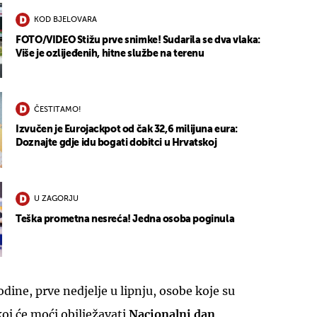
KOD BJELOVARA
FOTO/VIDEO Stižu prve snimke! Sudarila se dva vlaka:
Više je ozlijeđenih, hitne službe na terenu
ČESTITAMO!
Izvučen je Eurojackpot od čak 32,6 milijuna eura:
Doznajte gdje idu bogati dobitci u Hrvatskoj
U ZAGORJU
Teška prometna nesreća! Jedna osoba poginula
odine, prve nedjelje u lipnju, osobe koje su
koj će moći obilježavati
Nacionalni dan