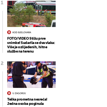
KOD BJELOVARA
FOTO/VIDEO Stižu prve
snimke! Sudarila se dva vlaka:
Više je ozlijeđenih, hitne
službe na terenu
U ZAGORJU
Teška prometna nesreća!
Jedna osoba poginula