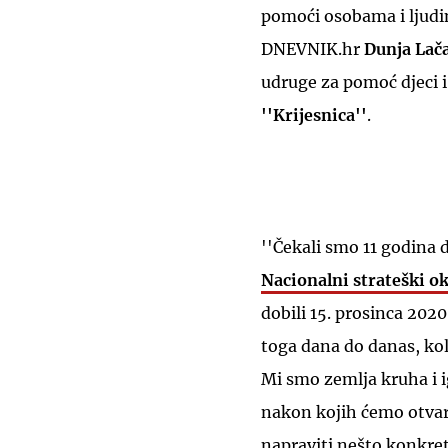
pomoći osobama i ljudim
DNEVNIK.hr
Dunja Lač
udruge za pomoć djeci 
''Krijesnica''
.
''Čekali smo 11 godina 
Nacionalni strateški ok
dobili 15. prosinca 202
toga dana do danas, ko
Mi smo zemlja kruha i 
nakon kojih ćemo otvara
napraviti nešto konkre