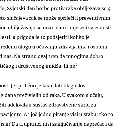
ače, Svjetski dan borbe protiv raka obilježava se 4.
sto slučajeva rak se može spriječiti preventivnim
ne obilježavaju se razni dani i mjeseci svjesnosti
sti, a prigoda je to podsjetiti koliko je
dređenu ulogu u očuvanju zdravlja ima i osobna
UKLJUČITE NOTIFIKACIJE
 nas. Na stranu ovaj tren da mnogima dobro
tičkog i društvenog imidža. Ili ne?
ost. Jer prilično je lako dati blagoslov
 dana preživjelih od raka. U svakom slučaju,
žiti adekvatan sustav zdravstvene skrbi za
 pacijente. A i još jedno pitanje visi u zraku: tko to
 rak? Da ti upitnici nisi zaključivanje naprečac i da