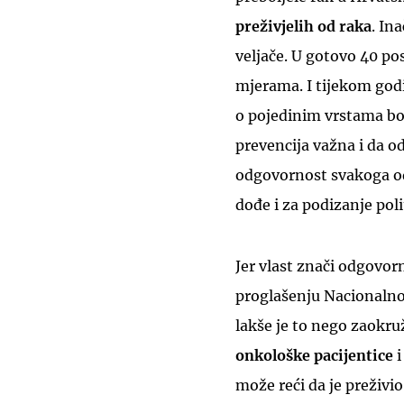
preživjelih od raka
. In
veljače. U gotovo 40 po
mjerama. I tijekom godi
o pojedinim vrstama bole
prevencija važna i da o
odgovornost svakoga od
dođe i za podizanje poli
Jer vlast znači odgovorn
proglašenju Nacionalnog
lakše je to nego zaokru
onkološke pacijentice
i
može reći da je preživio