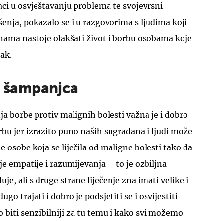
ci u osvještavanju problema te svojevrsni
enja, pokazalo se i u razgovorima s ljudima koji
inama nastoje olakšati život i borbu osobama koje
rak.
 i šampanjca
nja borbe protiv malignih bolesti važna je i dobro
orbu jer izrazito puno naših sugrađana i ljudi može
je osobe koja se liječila od maligne bolesti tako da
e empatije i razumijevanja – to je ozbiljna
je, ali s druge strane liječenje zna imati velike i
ugo trajati i dobro je podsjetiti se i osvijestiti
biti senzibilniji za tu temu i kako svi možemo