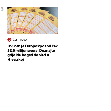
ČESTITAMO!
Izvučen je Eurojackpot od čak
32,6 milijuna eura: Doznajte
gdje idu bogati dobitci u
Hrvatskoj