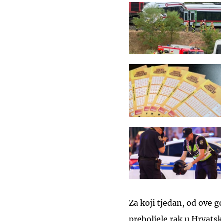
Za koji tjedan, od ove g
preboljele rak u Hrvats