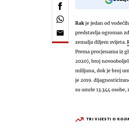
Rak
je jedan od vodeći
predstavlja ogroman zdr
zemalja diljem svijeta.
Prema procjenama iz gl
2020), broj novooboljeli
milijuna, dok je broj u
je 2019. dijagnosticiran
su umrle 13.344 osobe, 
TRI VIJESTI O KOJ