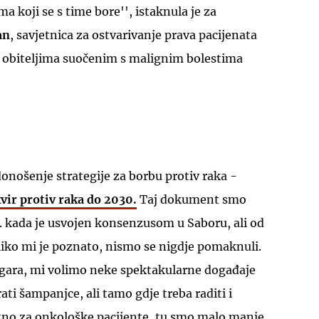
a koji se s time bore'', istaknula je za
an
, savjetnica za ostvarivanje prava pacijenata
i obiteljima suočenim s malignim bolestima
donošenje strategije za borbu protiv raka -
vir protiv raka do 2030.
Taj dokument smo
0. kada je usvojen konsenzusom u Saboru, ali od
liko mi je poznato, nismo se nigdje pomaknuli.
igara, mi volimo neke spektakularne događaje
ti šampanjce, ali tamo gdje treba raditi i
tno za onkološke pacijente, tu smo malo manje