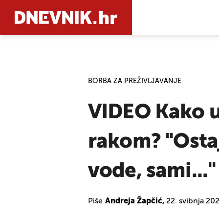
PRETRAŽIT
BORBA ZA PREŽIVLJAVANJE
VIDEO Kako u 
rakom? ''Osta
vode, sami...''
Piše
Andreja Žapčić,
22. svibnja 20