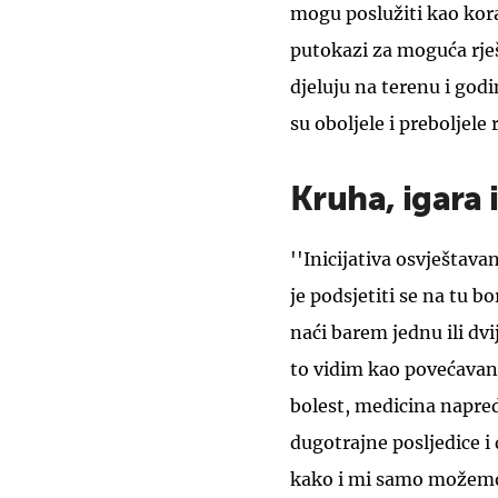
mogu poslužiti kao kora
putokazi za moguća rješ
djeluju na terenu i god
su oboljele i preboljele 
Kruha, igara
''Inicijativa osvještava
je podsjetiti se na tu b
naći barem jednu ili dvi
to vidim kao povećavanj
bolest, medicina napredu
dugotrajne posljedice i d
kako i mi samo možemo 