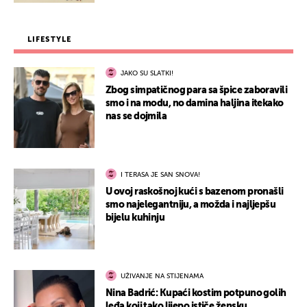
LIFESTYLE
JAKO SU SLATKI!
Zbog simpatičnog para sa špice zaboravili
smo i na modu, no damina haljina itekako
nas se dojmila
I TERASA JE SAN SNOVA!
U ovoj raskošnoj kući s bazenom pronašli
smo najelegantniju, a možda i najljepšu
bijelu kuhinju
UŽIVANJE NA STIJENAMA
Nina Badrić: Kupaći kostim potpuno golih
leđa koji tako lijepo ističe žensku