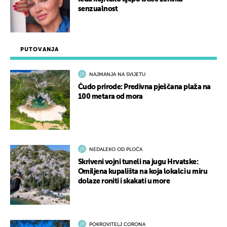
senzualnost
PUTOVANJA
NAJMANJA NA SVIJETU
Čudo prirode: Predivna pješčana plaža na
100 metara od mora
NEDALEKO OD PLOČA
Skriveni vojni tuneli na jugu Hrvatske:
Omiljena kupališta na koja lokalci u miru
dolaze roniti i skakati u more
POKROVITELJ CORONA