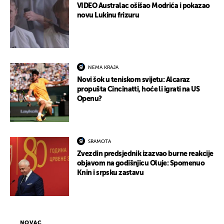
VIDEO Australac ošišao Modrića i pokazao
novu Lukinu frizuru
NEMA KRAJA
Novi šok u teniskom svijetu: Alcaraz
propušta Cincinatti, hoće li igrati na US
Openu?
SRAMOTA
Zvezdin predsjednik izazvao burne reakcije
objavom na godišnjicu Oluje: Spomenuo
Knin i srpsku zastavu
NOVAC