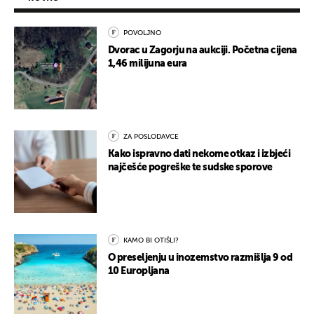
POVOLJNO
Dvorac u Zagorju na aukciji. Početna cijena
1,46 milijuna eura
ZA POSLODAVCE
Kako ispravno dati nekome otkaz i izbjeći
najčešće pogreške te sudske sporove
KAMO BI OTIŠLI?
O preseljenju u inozemstvo razmišlja 9 od
10 Europljana