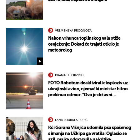
VREMENSKA PROGNOZA
Nakon vrhunca toplinskog vala stiže
osvježenje: Dokad će trajati otkrio je
meteorolog
DRAMA U LEIPZIGU
FOTO Robotom deaktivirali eksploziv uz
ukrajinski avion, njemački ministar hitno
prekinuo odmor: "Ovo je državni
UKLJUČITE NOTIFIKACIJE
terorizam"
LANA LOURDES RUPIĆ
Kći Gorana Višnjića udomila psa spašenog
s imanja na Učki pa ga vratila: Oglasio se
azil, majka odgovorila na kritike