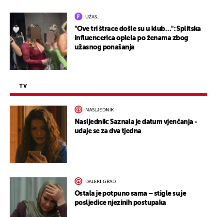
UŽAS…
"Ove tri štrace došle su u klub…": Splitska
influencerica oplela po ženama zbog
užasnog ponašanja
TV
NASLJEDNIK
Nasljednik: Saznala je datum vjenčanja -
udaje se za dva tjedna
DALEKI GRAD
Ostala je potpuno sama – stigle su je
posljedice njezinih postupaka