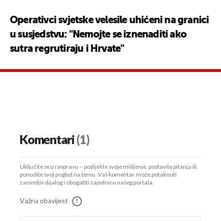
Operativci svjetske velesile uhićeni na granici
u susjedstvu: "Nemojte se iznenaditi ako
sutra regrutiraju i Hrvate"
Komentari
(1)
Uključite se u raspravu – podijelite svoje mišljenje, postavite pitanja ili
ponudite svoj pogled na temu. Vaš komentar može potaknuti
zanimljiv dijalog i obogatiti zajednicu našeg portala.
Važna obavijest
!