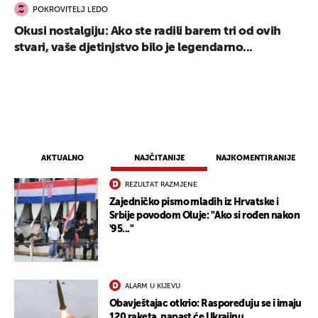
POKROVITELJ LEDO
Okusi nostalgiju: Ako ste radili barem tri od ovih
stvari, vaše djetinjstvo bilo je legendarno...
AKTUALNO
NAJČITANIJE
NAJKOMENTIRANIJE
REZULTAT RAZMJENE
Zajedničko pismo mladih iz Hrvatske i
Srbije povodom Oluje: "Ako si rođen nakon
'95..."
ALARM U KIJEVU
Obavještajac otkrio: Raspoređuju se i imaju
120 raketa, napast će Ukrajinu