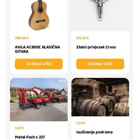
489,00 €
515,00 €
AVILA AC800C KLASIČNA
Zlatni privjesak Cross
GITARA
SAZNAJ VIŠE
SAZNAJ VIŠE
1,00 €
1,00 €
Isušivanje podruma
Metal-Fach z 237