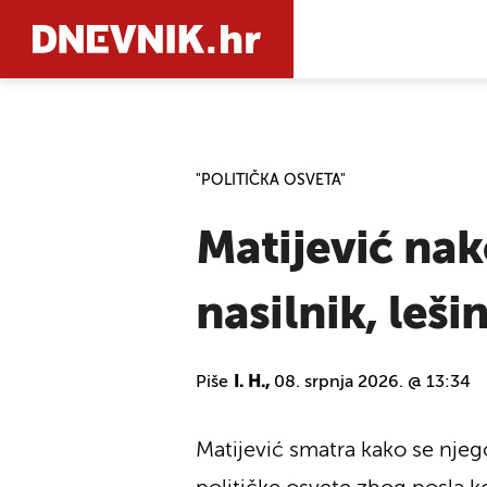
PRETRAŽIT
"POLITIČKA OSVETA"
Matijević na
nasilnik, leši
Piše
I. H.,
08. srpnja 2026. @ 13:34
Matijević smatra kako se njego