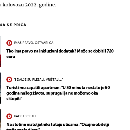
 kolovozu 2022. godine.
IMA SE PRIČA
IMAŠ PRAVO, OSTVARI GA!
Tko ima pravo na inkluzivni dodatak? Može se dobiti i 720
eura
"I DALJE SU PLESALI, VRIŠTALI..."
Turisti mu zapalili apartman: "U 30 minuta nestalo je 50
godina našeg života, supruga i ja ne možemo oka
sklopiti"
KAOS U CEUTI
Na stotine maloljetnika lutaju ulicama: "Očajne obitelji