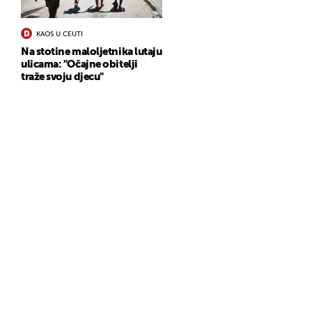
KAOS U CEUTI
Na stotine maloljetnika lutaju
ulicama: "Očajne obitelji
traže svoju djecu"