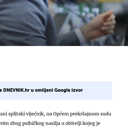
e DNEVNIK.hr u omiljeni Google izvor
isni splitski vijećnik, na Općem prekršajnom sudu
ivim zbog psihičkog nasilja u obitelji kojeg je