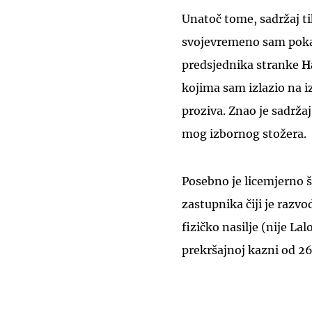
Unatoč tome, sadržaj tih
svojevremeno sam pokaz
predsjednika stranke
Ha
kojima sam izlazio na iz
proziva. Znao je sadržaj
mog izbornog stožera.
Posebno je licemjerno 
zastupnika čiji je razvo
fizičko nasilje (nije La
prekršajnoj kazni od 26