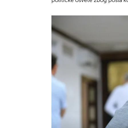
političke osvete zbog posla ko