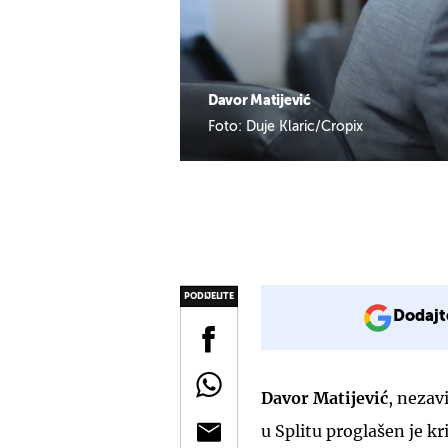
Davor Matijević
Foto: Duje Klaric/Cropix
PODIJELITE
Dodajt
Davor Matijević
, nezav
u Splitu proglašen je kr