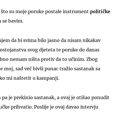
e što su moje poruke postale instrument
političke
 se bavim.
rujem da bi svima bilo jasno da nisam nikakav
UKLJUČITE NOTIFIKACIJE
ostojanstva svog djeteta te poruke do danas
obno nemam ništa protiv da to učinim. Zbog
je moj, sad već bivši punac tražio sastanak sa
ko mi naštetit u kampanji.
 pa je prekinio sastanak, a ovaj je otišao ponudit
ručke prihvatio. Poslije je ovaj davao intervju