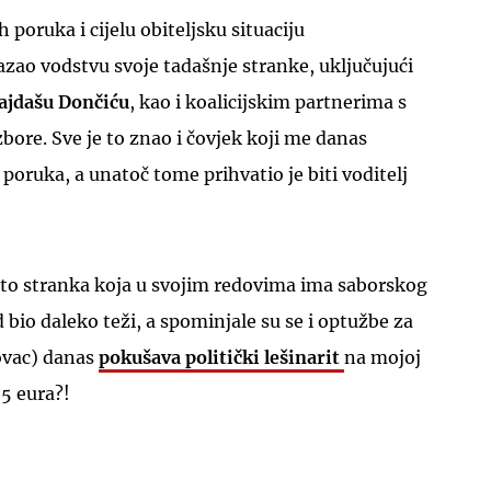
 poruka i cijelu obiteljsku situaciju
ao vodstvu svoje tadašnje stranke, uključujući
jdašu Dončiću
, kao i koalicijskim partnerima s
bore. Sve je to znao i čovjek koji me danas
 poruka, a unatoč tome prihvatio je biti voditelj
što stranka koja u svojim redovima ima saborskog
d bio daleko teži, a spominjale su se i optužbe za
lovac) danas
pokušava politički lešinarit
na mojoj
5 eura?!