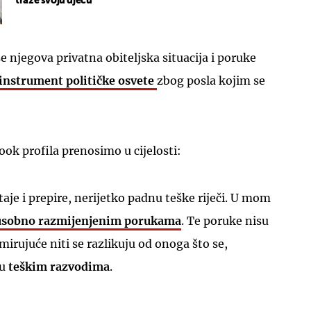
traže svoju djecu"
e njegova privatna obiteljska situacija i poruke
instrument političke osvete
zbog posla kojim se
ok profila prenosimo u cijelosti:
taje i prepire, nerijetko padnu teške riječi. U mom
sobno razmijenjenim porukama
. Te poruke nisu
emirujuće niti se razlikuju od onoga što se,
 u
teškim razvodima
.