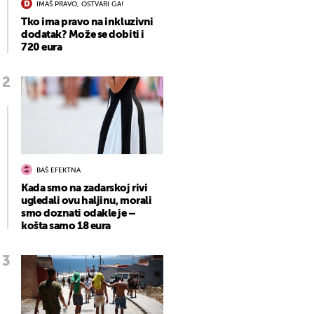
IMAŠ PRAVO, OSTVARI GA!
Tko ima pravo na inkluzivni
dodatak? Može se dobiti i
720 eura
BAŠ EFEKTNA
Kada smo na zadarskoj rivi
ugledali ovu haljinu, morali
smo doznati odakle je –
košta samo 18 eura