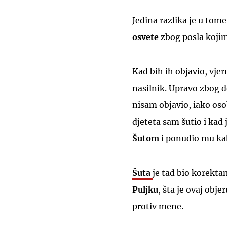
Jedina razlika je u tom
osvete
zbog posla kojim
Kad bih ih objavio, vje
nasilnik. Upravo zbog d
nisam objavio, iako os
djeteta sam šutio i kad 
Šutom
i ponudio mu ka
Šuta
je tad bio korektan
Puljku
, šta je ovaj obje
protiv mene.