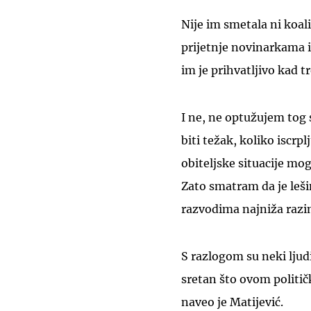
Nije im smetala ni koali
prijetnje novinarkama i
im je prihvatljivo kad tr
I ne, ne optužujem tog
biti težak, koliko iscrp
obiteljske situacije mogu
Zato smatram da je leši
razvodima najniža razin
S razlogom su neki ljud
sretan što ovom politič
naveo je Matijević.