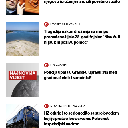
njegovo izručenje naručili posebno vozilo
UTOPIO SE U KANALU
Tragedija nakon druženja na nasipu,
pronađeno tijelo 28-godišnjaka: "Nisu čuli
ni jauk ni poziv upomoć"
U SLAVONIJI
Policija upala u Gradsku upravu: Na meti
gradonačelnik i suradnici?
NOVI INCIDENT NA PRUZI
HŽ otkrio što se dogodilo sa strojovođom
koji je prošao kroz crveno: Pokrenut
inspekcijski nadzor