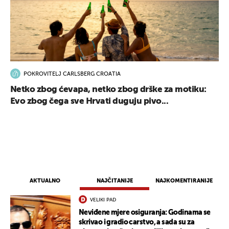
POKROVITELJ CARLSBERG CROATIA
Netko zbog ćevapa, netko zbog drške za motiku:
Evo zbog čega sve Hrvati duguju pivo...
AKTUALNO
NAJČITANIJE
NAJKOMENTIRANIJE
VELIKI PAD
Neviđene mjere osiguranja: Godinama se
skrivao i gradio carstvo, a sada su za