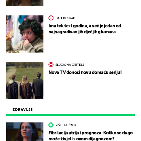
DALEKI GRAD
Ima tek šest godina, a već je jedan od
najnagrađivanijih dječjih glumaca
SLUČAJNA OBITELJ
Nova TV donosi novu domaću seriju!
ZDRAVLJE
PIŠE LIJEČNIK
Fibrilacija atrija i prognoza: Koliko se dugo
može živjeti s ovom dijagnozom?