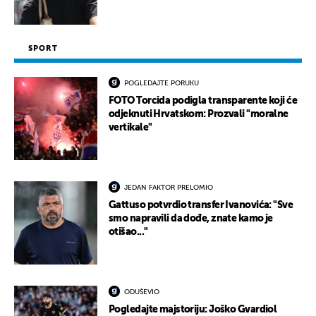
SPORT
POGLEDAJTE PORUKU
FOTO Torcida podigla transparente koji će
odjeknuti Hrvatskom: Prozvali "moralne
vertikale"
JEDAN FAKTOR PRELOMIO
Gattuso potvrdio transfer Ivanovića: "Sve
smo napravili da dođe, znate kamo je
otišao..."
ODUŠEVIO
Pogledajte majstoriju: Joško Gvardiol