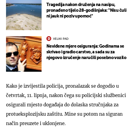
Tragedija nakon druženja na nasipu,
pronađeno tijelo 28-godišnjaka: "Nisu čuli
ni jauk ni poziv upomoć"
VELIKI PAD
Neviđene mjere osiguranja: Godinama se
skrivao i gradio carstvo, a sada su za
njegovo izručenje naručili posebno vozilo
Kako je izvijestila policija, pronalazak se dogodio u
četvrtak, 11. lipnja, nakon čega su policijski službenici
osigurali mjesto događaja do dolaska stručnjaka za
protueksplozijsku zaštitu. Mine su potom na siguran
način preuzete i uklonjene.