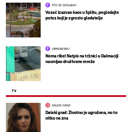
ŠTO SE DOGAĐA?
Vozač izazvao kaos u Splitu, pogledajte
potez koji je zgrozio gledatelje
URNEBESNO
Nema ribe! Natpis na tržnici u Dalmaciji
nasmijao društvene mreže
TV
DALEKI GRAD
Daleki grad: Životno je ugrožena, no to
nitko ne zna