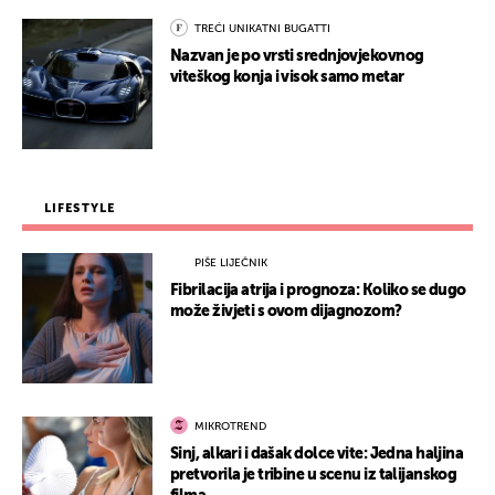
TREĆI UNIKATNI BUGATTI
Nazvan je po vrsti srednjovjekovnog
viteškog konja i visok samo metar
LIFESTYLE
PIŠE LIJEČNIK
Fibrilacija atrija i prognoza: Koliko se dugo
može živjeti s ovom dijagnozom?
MIKROTREND
Sinj, alkari i dašak dolce vite: Jedna haljina
pretvorila je tribine u scenu iz talijanskog