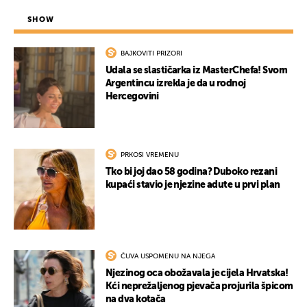
SHOW
BAJKOVITI PRIZORI
Udala se slastičarka iz MasterChefa! Svom
Argentincu izrekla je da u rodnoj
Hercegovini
PRKOSI VREMENU
Tko bi joj dao 58 godina? Duboko rezani
kupaći stavio je njezine adute u prvi plan
ČUVA USPOMENU NA NJEGA
Njezinog oca obožavala je cijela Hrvatska!
Kći neprežaljenog pjevača projurila špicom
na dva kotača