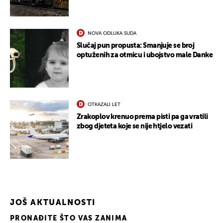
NOVA ODLUKA SUDA
Slučaj pun propusta: Smanjuje se broj
optuženih za otmicu i ubojstvo male Danke
OTKAZALI LET
Zrakoplov krenuo prema pisti pa ga vratili
zbog djeteta koje se nije htjelo vezati
UKLJUČITE NOTIFIKACIJE
JOŠ AKTUALNOSTI
PRONAĐITE ŠTO VAS ZANIMA