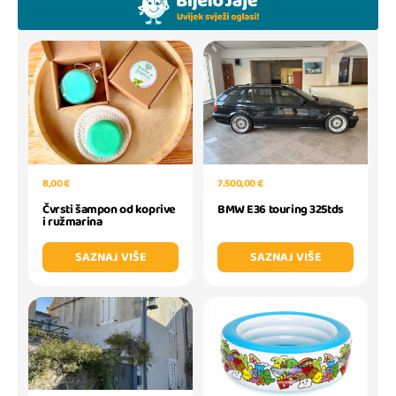
7.500,00 €
8,00 €
BMW E36 touring 325tds
Čvrsti šampon od koprive
i ružmarina
SAZNAJ VIŠE
SAZNAJ VIŠE