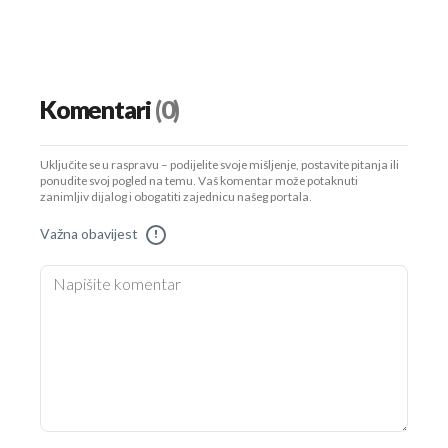
Komentari
(0)
Uključite se u raspravu – podijelite svoje mišljenje, postavite pitanja ili
ponudite svoj pogled na temu. Vaš komentar može potaknuti
zanimljiv dijalog i obogatiti zajednicu našeg portala.
Važna obavijest
!