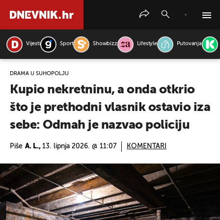
Vijesti
Sport
Showbizz
Lifestyle
Putovanja
PRETRAŽITE VIJESTI
DRAMA U SUHOPOLJU
Kupio nekretninu, a onda otkrio
što je prethodni vlasnik ostavio iza
sebe: Odmah je nazvao policiju
Piše
A. L.,
13. lipnja 2026. @ 11:07
KOMENTARI