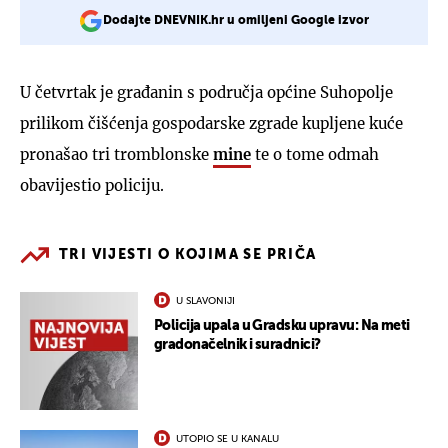
Dodajte DNEVNIK.hr u omiljeni Google izvor
U četvrtak je građanin s područja općine Suhopolje
prilikom čišćenja gospodarske zgrade kupljene kuće
pronašao tri tromblonske
mine
te o tome odmah
obavijestio policiju.
TRI VIJESTI O KOJIMA SE PRIČA
U SLAVONIJI
Policija upala u Gradsku upravu: Na meti
gradonačelnik i suradnici?
UTOPIO SE U KANALU