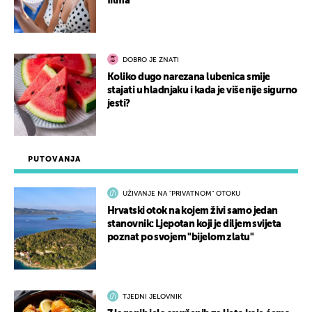
filma
DOBRO JE ZNATI
Koliko dugo narezana lubenica smije
stajati u hladnjaku i kada je više nije sigurno
jesti?
PUTOVANJA
UŽIVANJE NA "PRIVATNOM" OTOKU
Hrvatski otok na kojem živi samo jedan
stanovnik: Ljepotan koji je diljem svijeta
poznat po svojem "bijelom zlatu"
TJEDNI JELOVNIK