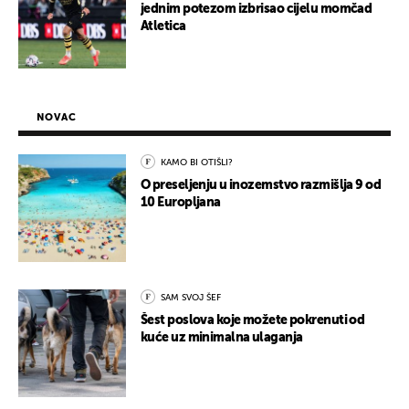
jednim potezom izbrisao cijelu momčad
Atletica
NOVAC
KAMO BI OTIŠLI?
O preseljenju u inozemstvo razmišlja 9 od
10 Europljana
SAM SVOJ ŠEF
Šest poslova koje možete pokrenuti od
kuće uz minimalna ulaganja