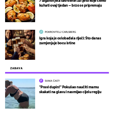
7 laganih jela savršenih za ljeto koje ćemo
kuhati ovaj tjedan – brzo se pripremaju
POKROVITELJ CARLSBERG
Igra koja je oslobađala riječi: Što danas
zamjenjuje bocu istine
ZABAVA
SVAKA ČAST!
"Pravi dupin!" Pokušao naučiti mamu
skakati na glavu i nasmijao cijelu regiju