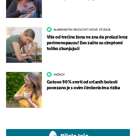
ALARMANTNI REZULTATI NOVE STUDIJE
Više od trećine žena ne zna da prolazi kroz
perimenopauzu! Evo zašto su simptomi
toliko zbunjujući
VAŽNO!
Gotovo 90 % smrti od srčanih bolesti
povezano je s ovim čimbenicima rizika